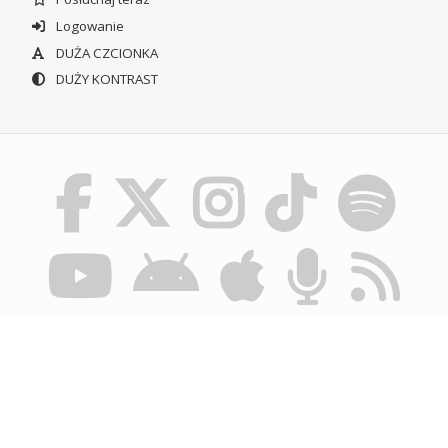
Logowanie
DUŻA CZCIONKA
DUŻY KONTRAST
© POLSKIE RADIO SZCZECIN SA. WSZYSTKIE PRAWA
ZASTRZEŻONE.
REGULAMIN KORZYSTANIA Z PORTALU
POLITYKA
PRYWATNOŚCI
BIULETYN INFORMACJI PUBLICZNEJ