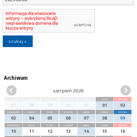
Archiwum
sierpień 2026
poniedziałek
wtorek
środa
czwartek
piątek
sobota
niedziela
27
28
29
30
31
01
02
poniedziałek
wtorek
środa
czwartek
piątek
sobota
niedziela
03
04
05
06
07
08
09
poniedziałek
wtorek
środa
czwartek
piątek
sobota
niedziela
10
11
12
13
14
15
16