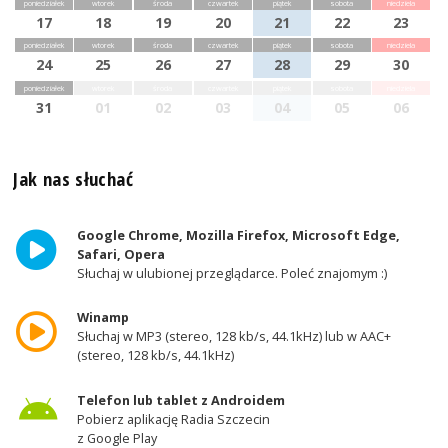
poniedziałek
wtorek
środa
czwartek
piątek
sobota
niedziela
17
18
19
20
21
22
23
poniedziałek
wtorek
środa
czwartek
piątek
sobota
niedziela
24
25
26
27
28
29
30
poniedziałek
wtorek
środa
czwartek
piątek
sobota
niedziela
31
01
02
03
04
05
06
Jak nas słuchać
Google Chrome, Mozilla Firefox, Microsoft Edge,
Safari, Opera
Słuchaj w ulubionej przeglądarce. Poleć znajomym :)
Winamp
Słuchaj w MP3 (stereo, 128 kb/s, 44.1kHz) lub w AAC+
(stereo, 128 kb/s, 44.1kHz)
Telefon lub tablet z Androidem
Pobierz aplikację Radia Szczecin
z Google Play