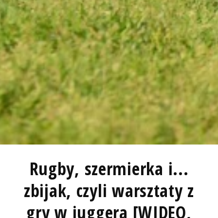
Rugby, szermierka i...
zbijak, czyli warsztaty z
gry w juggera [WIDEO,