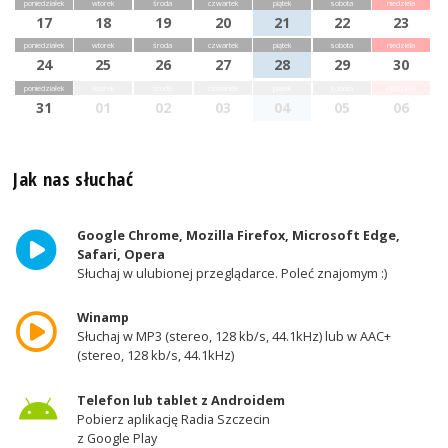
poniedziałek
wtorek
środa
czwartek
piątek
sobota
niedziela
17
18
19
20
21
22
23
poniedziałek
wtorek
środa
czwartek
piątek
sobota
niedziela
24
25
26
27
28
29
30
poniedziałek
wtorek
środa
czwartek
piątek
sobota
niedziela
31
01
02
03
04
05
06
Jak nas słuchać
Google Chrome, Mozilla Firefox, Microsoft Edge,
Safari, Opera
Słuchaj w ulubionej przeglądarce. Poleć znajomym :)
Winamp
Słuchaj w MP3 (stereo, 128 kb/s, 44.1kHz) lub w AAC+
(stereo, 128 kb/s, 44.1kHz)
Telefon lub tablet z Androidem
Pobierz aplikację Radia Szczecin
z Google Play