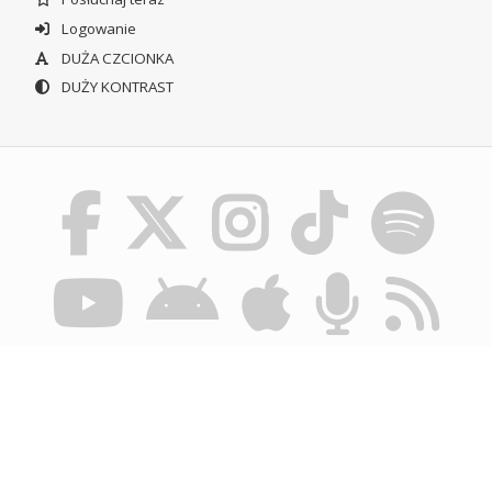
Logowanie
DUŻA CZCIONKA
DUŻY KONTRAST
© POLSKIE RADIO SZCZECIN SA. WSZYSTKIE PRAWA
ZASTRZEŻONE.
REGULAMIN KORZYSTANIA Z PORTALU
POLITYKA
PRYWATNOŚCI
BIULETYN INFORMACJI PUBLICZNEJ