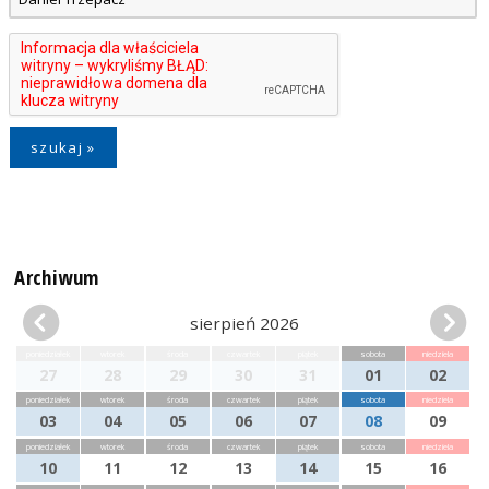
Archiwum
sierpień 2026
poniedziałek
wtorek
środa
czwartek
piątek
sobota
niedziela
27
28
29
30
31
01
02
poniedziałek
wtorek
środa
czwartek
piątek
sobota
niedziela
03
04
05
06
07
08
09
poniedziałek
wtorek
środa
czwartek
piątek
sobota
niedziela
10
11
12
13
14
15
16