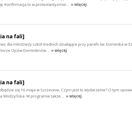
ję. Konfirmacja to w protestantyzmie…
» więcej
ia na fali]
wo dla młodzieży szkół średnich działające przy parafii św. Dominika w S
lasztorze Ojców Dominiknów…
» więcej
ia na fali]
dbędzie się 16 maja w Szczecinie. Czym jest to wydarzenie? O tym opowi
ka Wodzyńska. W programie także…
» więcej