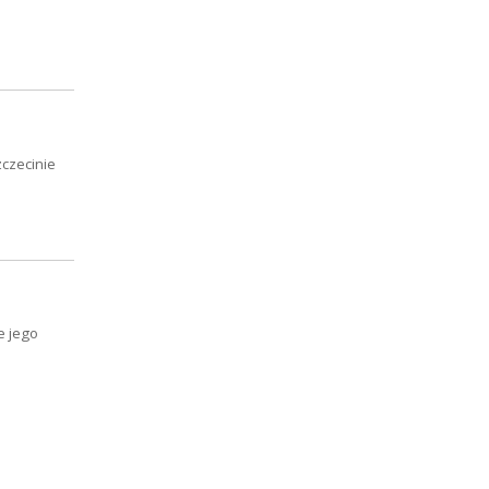
zczecinie
e jego