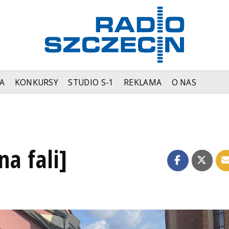
A
KONKURSY
STUDIO S-1
REKLAMA
O NAS
na fali]