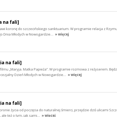
 na fali]
ławi koronę do szczecińskiego sanktuarium. W programie relacja z Rzy
nego Dnia Młodych w Nowogardzie…
» więcej
ia na fali]
filmu „Maryja. Matka Papieża”. W programie rozmowa z reżyserem. Będz
iecezjalny Dzień Młodych w Nowogardzie…
» więcej
ia na fali]
bronie życia od poczęcia do naturalnej śmierci, przejdzie dziś ulicami Szc
 ale też o tym, jak sami…
» więcej