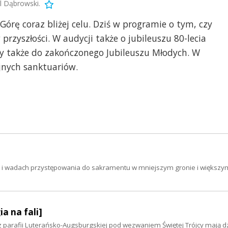
l Dąbrowski.
Górę coraz bliżej celu. Dziś w programie o tym, czy
rzyszłości. W audycji także o jubileuszu 80-lecia
my także do zakończonego Jubileuszu Młodych. W
jnych sanktuariów.
h i wadach przystępowania do sakramentu w mniejszym gronie i większy
ia na fali]
z parafii Luterańsko-Augsburgskiej pod wezwaniem Świętej Trójcy mają d