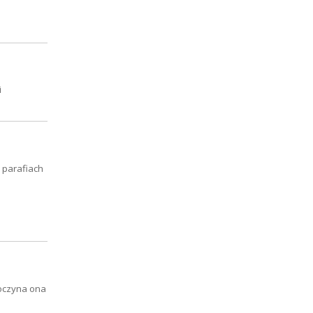
i
u parafiach
poczyna ona