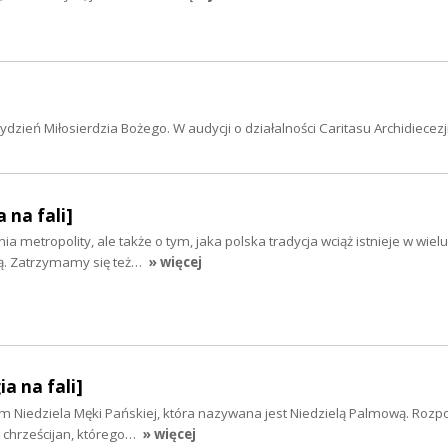
ydzień Miłosierdzia Bożego. W audycji o działalności Caritasu Archidiecezj
 na fali]
a metropolity, ale także o tym, jaka polska tradycja wciąż istnieje w wiel
ą. Zatrzymamy się też…
» więcej
ia na fali]
kim Niedziela Męki Pańskiej, która nazywana jest Niedzielą Palmową. Roz
 chrześcijan, którego…
» więcej