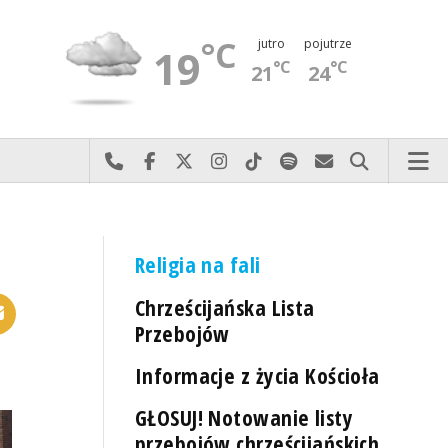
°C
jutro
pojutrze
19
°C
°C
21
24
Najlepiej po prostu do nas zadzwoń
Odwiedź nas na Facebook-u
Odwiedź nas na X
Odwiedź nas na Instagram-ie
Odwiedź nas na TikTok-u
Szukaj nas na Spotify
Wyślij do nas 
Szukaj
Religia na fali
Chrześcijańska Lista
Przebojów
Informacje z życia Kościoła
GŁOSUJ! Notowanie listy
przebojów chrześcijańskich