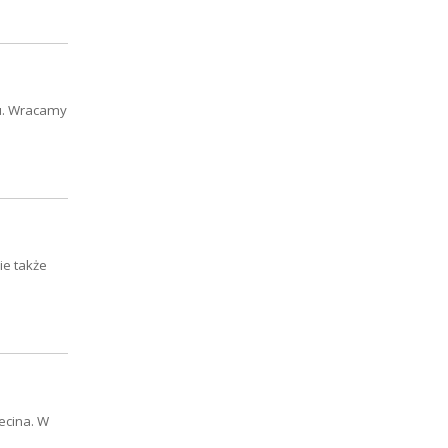
mu. Wracamy
ie także
zecina. W