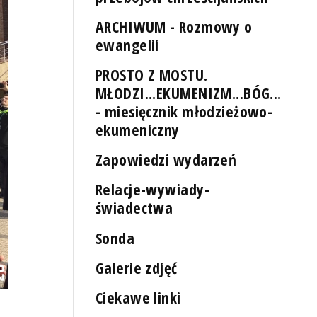
ARCHIWUM - Rozmowy o
ewangelii
PROSTO Z MOSTU.
MŁODZI...EKUMENIZM...BÓG...
- miesięcznik młodzieżowo-
ekumeniczny
Zapowiedzi wydarzeń
Relacje-wywiady-
świadectwa
Sonda
Galerie zdjęć
Ciekawe linki
Jubileusz Młodych w Rzymie. Fot. Archiwum prywatne