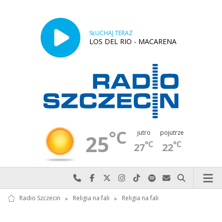
SŁUCHAJ TERAZ
LOS DEL RIO - MACARENA
°C
jutro
pojutrze
25
°C
°C
27
22
Najlepiej po prostu do nas zadzwoń
Odwiedź nas na Facebook-u
Odwiedź nas na X
Odwiedź nas na Instagram-ie
Odwiedź nas na TikTok-u
Szukaj nas na Spotify
Wyślij do nas w
Szukaj
Radio Szczecin
»
Religia na fali
»
Religia na fali