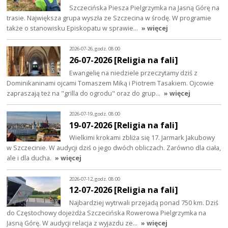
Szczecińska Piesza Pielgrzymka na Jasną Górę na
trasie. Największa grupa wyszła ze Szczecina w środę. W programie
także o stanowisku Episkopatu w sprawie…
» więcej
2026-07-26, godz. 08:00
26-07-2026 [Religia na fali]
Ewangelię na niedziele przeczytamy dziś z
Dominikaninami ojcami Tomaszem Miką i Piotrem Tasakiem. Ojcowie
zapraszają też na "grilla do ogrodu" oraz do grup…
» więcej
2026-07-19, godz. 08:00
19-07-2026 [Religia na fali]
Wielkimi krokami zbliża się 17. Jarmark Jakubowy
w Szczecinie. W audycji dziś o jego dwóch obliczach. Zarówno dla ciała,
ale i dla ducha.
» więcej
2026-07-12, godz. 08:00
12-07-2026 [Religia na fali]
Najbardziej wytrwali przejadą ponad 750 km. Dziś
do Częstochowy dojeżdża Szczecińska Rowerowa Pielgrzymka na
Jasną Górę. W audycji relacja z wyjazdu ze…
» więcej