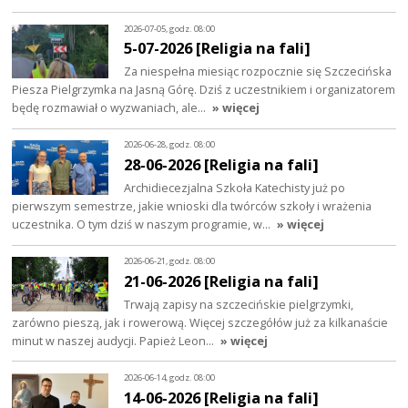
2026-07-05, godz. 08:00
5-07-2026 [Religia na fali]
Za niespełna miesiąc rozpocznie się Szczecińska
Piesza Pielgrzymka na Jasną Górę. Dziś z uczestnikiem i organizatorem
będę rozmawiał o wyzwaniach, ale…
» więcej
2026-06-28, godz. 08:00
28-06-2026 [Religia na fali]
Archidiecezjalna Szkoła Katechisty już po
pierwszym semestrze, jakie wnioski dla twórców szkoły i wrażenia
uczestnika. O tym dziś w naszym programie, w…
» więcej
2026-06-21, godz. 08:00
21-06-2026 [Religia na fali]
Trwają zapisy na szczecińskie pielgrzymki,
zarówno pieszą, jak i rowerową. Więcej szczegółów już za kilkanaście
minut w naszej audycji. Papież Leon…
» więcej
2026-06-14, godz. 08:00
14-06-2026 [Religia na fali]