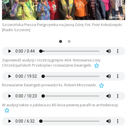
Szczecińska Piesza Pielgrzymka na Jasną Górę. Fot. Piotr Kołodziejski
J
[Radio Szczecin]
Zapowiedź audycji i rozstrzygnięcie 464. Notowania Listy
Chrześcijańskich Przebojów i rozważanie Ewangelii.
Rozważanie Ewangelii prowadzi ks. Robert Mrozowski.
W audycji także o jubileuszu 80-lecia pewnej parafii w archidiecezji.