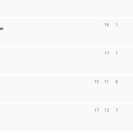
16
1
ów
17
1
15
11
8
17
12
7