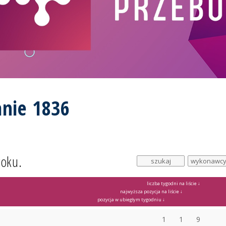
nie 1836
roku.
liczba tygodni na liście ↓
najwyższa pozycja na liście ↓
pozycja w ubiegłym tygodniu ↓
1
1
9