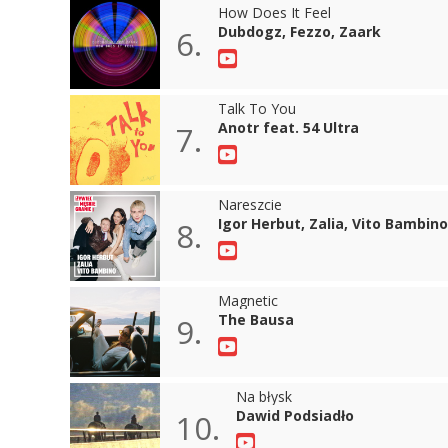
How Does It Feel
Dubdogz, Fezzo, Zaark
6.
Talk To You
Anotr feat. 54 Ultra
7.
Nareszcie
Igor Herbut, Zalia, Vito Bambino
8.
Magnetic
The Bausa
9.
Na błysk
Dawid Podsiadło
10.