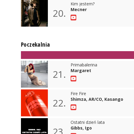
Kim jestem?
Mecner
20.
Poczekalnia
Primabalerina
Margaret
21.
Fire Fire
Shimza, AR/CO, Kasango
22.
Ostatni dzień lata
Gibbs, Igo
23.