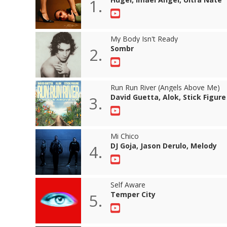
1.
My Body Isn't Ready
Sombr
2.
Run Run River (Angels Above Me)
David Guetta, Alok, Stick Figure
3.
Mi Chico
DJ Goja, Jason Derulo, Melody
4.
Self Aware
Temper City
5.