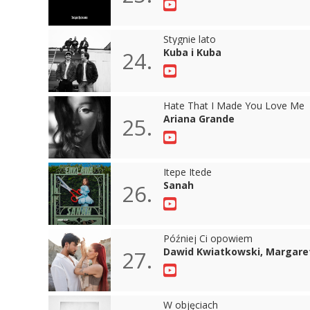
Stygnie lato
Kuba i Kuba
24.
Hate That I Made You Love Me
Ariana Grande
25.
Itepe Itede
Sanah
26.
Później Ci opowiem
Dawid Kwiatkowski, Margare
27.
W objęciach