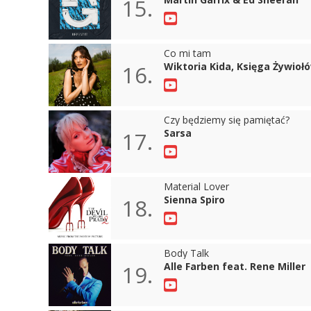
15.
Co mi tam
Wiktoria Kida, Księga Żywioł
16.
Czy będziemy się pamiętać?
Sarsa
17.
Material Lover
Sienna Spiro
18.
Body Talk
Alle Farben feat. Rene Miller
19.