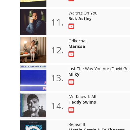
Waiting On You
Rick Astley
11.
Odkochaj
Marissa
12.
Just The Way You Are (David Gu
Milky
13.
Mr. Know It All
Teddy Swims
14.
Repeat It
Martin Garrix & Ed Sheeran