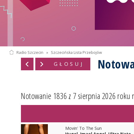
Radio Szczecin
»
Szczecińska Lista Przebojów
Notowa
GŁOSUJ
Notowanie 1836 z 7 sierpnia 2026 roku 
Movin' To The Sun
Hugel, Imael Angel, Ultra Nate