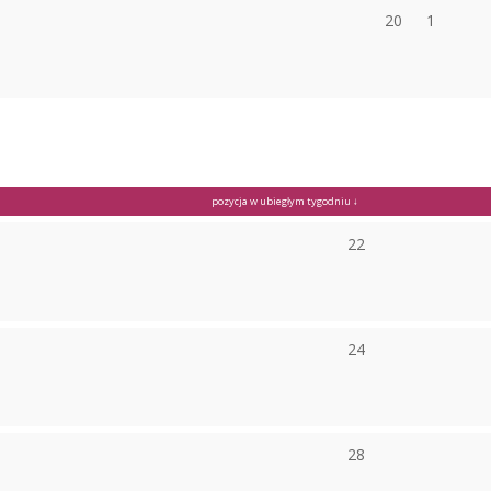
20
1
pozycja w ubiegłym tygodniu ↓
22
24
28