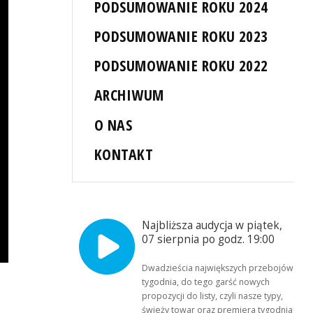
PODSUMOWANIE ROKU 2024
PODSUMOWANIE ROKU 2023
PODSUMOWANIE ROKU 2022
ARCHIWUM
O NAS
KONTAKT
Najbliższa audycja w piątek,
07 sierpnia po godz. 19:00
Dwadzieścia największych przebojów
tygodnia, do tego garść nowych
propozycji do listy, czyli nasze typy,
świeży towar oraz premiera tygodnia!