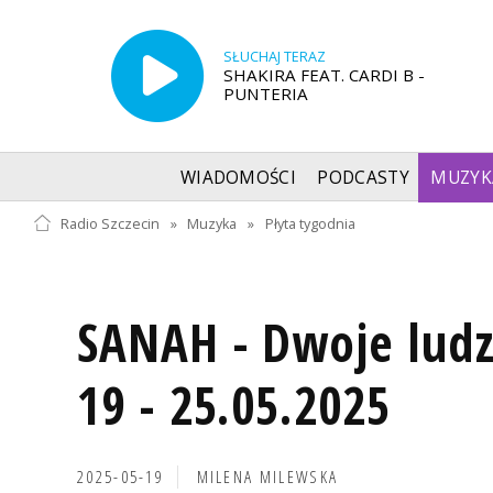
SŁUCHAJ TERAZ
SHAKIRA FEAT. CARDI B -
PUNTERIA
WIADOMOŚCI
PODCASTY
MUZYK
Radio Szczecin
»
Muzyka
»
Płyta tygodnia
SANAH - Dwoje lud
19 - 25.05.2025
2025-05-19
MILENA MILEWSKA