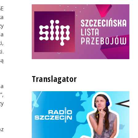
GE
ka
zy
la
i,
i.
są
Translagator
na
”,
zy
az