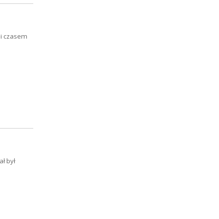
ami czasem
ł był