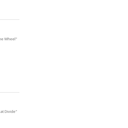
the Wheel"
at Divide"