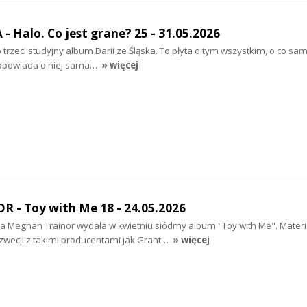
- Halo. Co jest grane? 25 - 31.05.2026
o trzeci studyjny album Darii ze Śląska. To płyta o tym wszystkim, o co s
 opowiada o niej sama…
» więcej
- Toy with Me 18 - 24.05.2026
 Meghan Trainor wydała w kwietniu siódmy album "Toy with Me". Materia
wecji z takimi producentami jak Grant…
» więcej