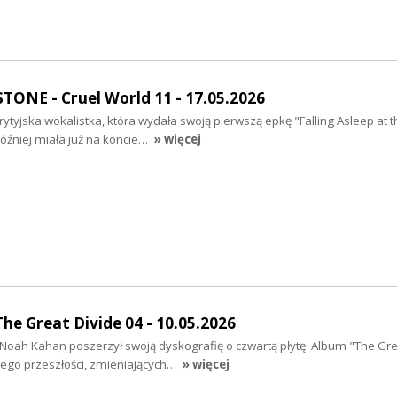
NE - Cruel World 11 - 17.05.2026
ytyjska wokalistka, która wydała swoją pierwszą epkę "Falling Asleep at 
óźniej miała już na koncie…
» więcej
e Great Divide 04 - 10.05.2026
Noah Kahan poszerzył swoją dyskografię o czwartą płytę. Album "The Gre
ą jego przeszłości, zmieniających…
» więcej