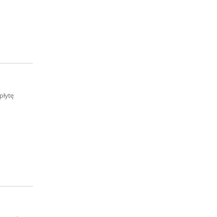
płytę