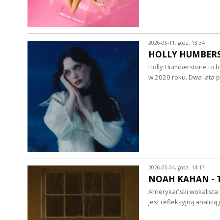
2026-05-11, godz. 13:34
HOLLY HUMBERSTO
Holly Humberstone to br
w 2020 roku. Dwa lata p
2026-05-04, godz. 14:17
NOAH KAHAN - Th
Amerykański wokalista 
jest refleksyjną analiz