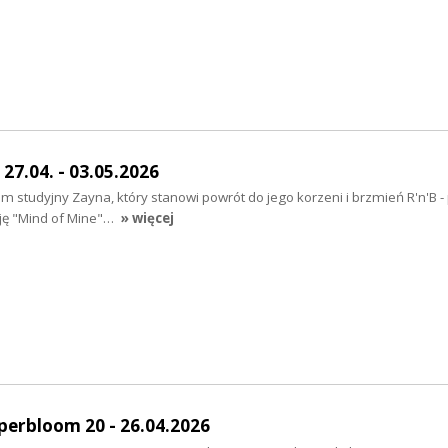
27.04. - 03.05.2026
um studyjny Zayna, który stanowi powrót do jego korzeni i brzmień R'n'B - 
ję "Mind of Mine"…
» więcej
perbloom 20 - 26.04.2026