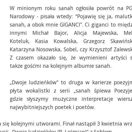
W minionym roku sanah ogłosiła powrót na P
Narodowy - pisała wtedy: "Pojawię się ja, malut
sanah, a obok mnie GIGANCI”. Ci giganci to międ
innymi Michał Bajor, Alicja Majewska, Me
Koteluk, Kasia Kowalska, Grzegorz Skawińsk
Katarzyna Nosowska, Sobel, czy Krzysztof Zalewsk
Z czasem okazało się, że wymienieni artyści 
także gośćmi na kolejnym albumie sanah.
„Dwoje ludzieńków” to druga w karierze poezyj
płyta wokalistki z serii „sanah śpiewa Poezyje
gdzie słyszymy muzyczne interpretacje wiers
najwybitniejszych poetek i poetów.
ła się kolejnymi utworami. Finał nastąpił 3 kwietnia wr
cji „Dwoje ludzieńków (B. Leśmian)” z Soblem.