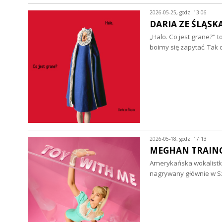
2026-05-25, godz. 13:06
DARIA ZE ŚLĄSKA 
„Halo. Co jest grane?" t
boimy się zapytać. Tak
2026-05-18, godz. 17:13
MEGHAN TRAINOR 
Amerykańska wokalistka
nagrywany głównie w Sz