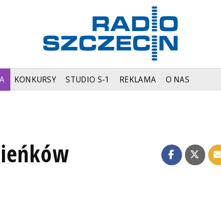
A
KONKURSY
STUDIO S-1
REKLAMA
O NAS
zieńków