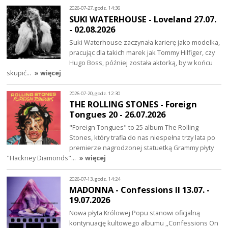
2026-07-27, godz. 14:36
SUKI WATERHOUSE - Loveland 27.07.
- 02.08.2026
Suki Waterhouse zaczynała karierę jako modelka,
pracując dla takich marek jak Tommy Hilfiger, czy
Hugo Boss, później została aktorką, by w końcu
skupić…
» więcej
2026-07-20, godz. 12:30
THE ROLLING STONES - Foreign
Tongues 20 - 26.07.2026
"Foreign Tongues" to 25 album The Rolling
Stones, który trafia do nas niespełna trzy lata po
premierze nagrodzonej statuetką Grammy płyty
"Hackney Diamonds"…
» więcej
2026-07-13, godz. 14:24
MADONNA - Confessions II 13.07. -
19.07.2026
Nowa płyta Królowej Popu stanowi oficjalną
kontynuację kultowego albumu ,,Confessions On