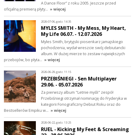
A Dance Floor” z roku 2005. Jeszcze przed
oficjalną premierą płyty…
» więcej
2026-07-06, godz. 14:35
MYLES SMITH - My Mess, My Heart,
My Life 06.07. - 12.07.2026
Myles Smith, brytyjski piosenkarz jamajskiego
pochodzenia, wydał wreszcie swój debiutancki
album. W dużej mierze to zestaw największych
przebojów, bo płyta…
» więcej
2026-06-29, godz. 11:15
PRZEBIŚNIEGI - Sen Multiplayer
29.06. - 05.07.2026
Za pierwszy album "Letnie myśli" zespół
Przebiśniegi otrzymał nominację do Fryderyka w
kategorii Fonograficzny Debiut Roku oraz do
Bestsellerów Empiku w…
» więcej
2026-06-22, godz. 13:25
RUEL - Kicking My Feet & Screaming