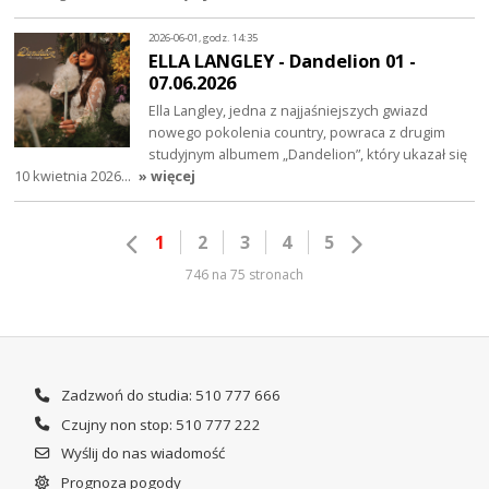
2026-06-01, godz. 14:35
ELLA LANGLEY - Dandelion 01 -
07.06.2026
Ella Langley, jedna z najjaśniejszych gwiazd
nowego pokolenia country, powraca z drugim
studyjnym albumem „Dandelion”, który ukazał się
10 kwietnia 2026…
» więcej
1
2
3
4
5
746 na 75 stronach
Zadzwoń do studia: 510 777 666
Czujny non stop: 510 777 222
Wyślij do nas wiadomość
Prognoza pogody