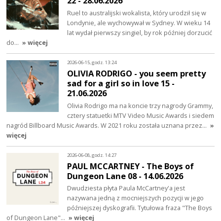
22 - 28.06.2026
Ruel to australijski wokalista, który urodził się w
Londynie, ale wychowywał w Sydney. W wieku 14
lat wydał pierwszy singiel, by rok później dorzucić
do…
» więcej
2026-06-15, godz. 13:24
OLIVIA RODRIGO - you seem pretty
sad for a girl so in love 15 -
21.06.2026
Olivia Rodrigo ma na koncie trzy nagrody Grammy,
cztery statuetki MTV Video Music Awards i siedem
nagród Billboard Music Awards. W 2021 roku została uznana przez…
»
więcej
2026-06-08, godz. 14:27
PAUL MCCARTNEY - The Boys of
Dungeon Lane 08 - 14.06.2026
Dwudziesta płyta Paula McCartney'a jest
nazywana jedną z mocniejszych pozycji w jego
późniejszej dyskografii. Tytułowa fraza "The Boys
of Dungeon Lane"…
» więcej