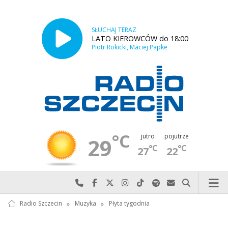
SŁUCHAJ TERAZ
LATO KIEROWCÓW do 18:00
Piotr Rokicki, Maciej Papke
°C
jutro
pojutrze
29
°C
°C
27
22
Najlepiej po prostu do nas zadzwoń
Odwiedź nas na Facebook-u
Odwiedź nas na X
Odwiedź nas na Instagram-ie
Odwiedź nas na TikTok-u
Szukaj nas na Spotify
Wyślij do nas w
Szukaj
Radio Szczecin
»
Muzyka
»
Płyta tygodnia