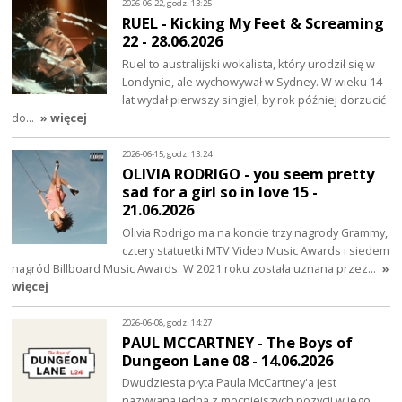
2026-06-22, godz. 13:25
RUEL - Kicking My Feet & Screaming
22 - 28.06.2026
Ruel to australijski wokalista, który urodził się w
Londynie, ale wychowywał w Sydney. W wieku 14
lat wydał pierwszy singiel, by rok później dorzucić
do…
» więcej
2026-06-15, godz. 13:24
OLIVIA RODRIGO - you seem pretty
sad for a girl so in love 15 -
21.06.2026
Olivia Rodrigo ma na koncie trzy nagrody Grammy,
cztery statuetki MTV Video Music Awards i siedem
nagród Billboard Music Awards. W 2021 roku została uznana przez…
»
więcej
2026-06-08, godz. 14:27
PAUL MCCARTNEY - The Boys of
Dungeon Lane 08 - 14.06.2026
Dwudziesta płyta Paula McCartney'a jest
nazywana jedną z mocniejszych pozycji w jego