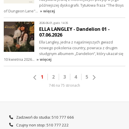
późniejszej dyskografii. Tytułowa fraza "The Boys
of Dungeon Lane"…
» więcej
2026-06-01, godz. 14:35
ELLA LANGLEY - Dandelion 01 -
07.06.2026
Ella Langley, jedna z najjaśniejszych gwiazd
nowego pokolenia country, powraca z drugim
studyjnym albumem „Dandelion”, który ukazał się
10 kwietnia 2026…
» więcej
1
2
3
4
5
746 na 75 stronach
Zadzwoń do studia: 510 777 666
Czujny non stop: 510 777 222