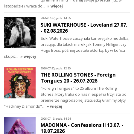
listopadzie), wraca do…
» więcej
2026-07-27, godz. 14:36
SUKI WATERHOUSE - Loveland 27.07.
- 02.08.2026
Suki Waterhouse zaczynała karierę jako modelka,
pracując dla takich marek jak Tommy Hilfiger, czy
Hugo Boss, później została aktorką, by w końcu
skupić…
» więcej
2026-07-20, godz. 12:30
THE ROLLING STONES - Foreign
Tongues 20 - 26.07.2026
"Foreign Tongues" to 25 album The Rolling
Stones, który trafia do nas niespełna trzy lata po
premierze nagrodzonej statuetką Grammy płyty
"Hackney Diamonds"…
» więcej
2026-07-13, godz. 14:24
MADONNA - Confessions II 13.07. -
19.07.2026