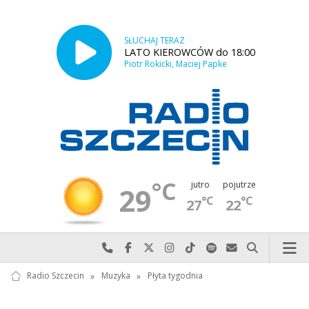
SŁUCHAJ TERAZ
LATO KIEROWCÓW do 18:00
Piotr Rokicki, Maciej Papke
°C
jutro
pojutrze
29
°C
°C
27
22
Najlepiej po prostu do nas zadzwoń
Odwiedź nas na Facebook-u
Odwiedź nas na X
Odwiedź nas na Instagram-ie
Odwiedź nas na TikTok-u
Szukaj nas na Spotify
Wyślij do nas w
Szukaj
Radio Szczecin
»
Muzyka
»
Płyta tygodnia