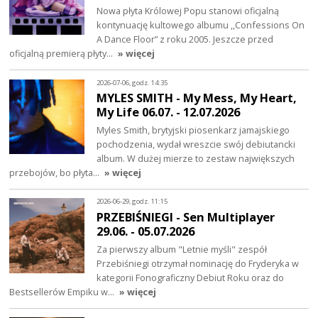
Nowa płyta Królowej Popu stanowi oficjalną
kontynuację kultowego albumu ,,Confessions On
A Dance Floor” z roku 2005. Jeszcze przed
oficjalną premierą płyty…
» więcej
2026-07-06, godz. 14:35
MYLES SMITH - My Mess, My Heart,
My Life 06.07. - 12.07.2026
Myles Smith, brytyjski piosenkarz jamajskiego
pochodzenia, wydał wreszcie swój debiutancki
album. W dużej mierze to zestaw największych
przebojów, bo płyta…
» więcej
2026-06-29, godz. 11:15
PRZEBIŚNIEGI - Sen Multiplayer
29.06. - 05.07.2026
Za pierwszy album "Letnie myśli" zespół
Przebiśniegi otrzymał nominację do Fryderyka w
kategorii Fonograficzny Debiut Roku oraz do
Bestsellerów Empiku w…
» więcej