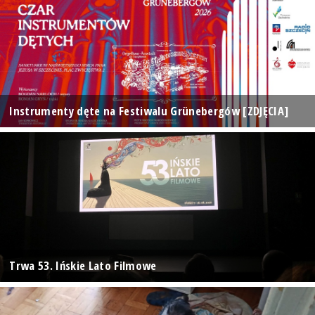
Instrumenty dęte na Festiwalu Grünebergów [ZDJĘCIA]
Trwa 53. Ińskie Lato Filmowe