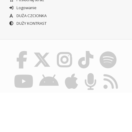
Logowanie
DUŻA CZCIONKA
DUŻY KONTRAST
© POLSKIE RADIO SZCZECIN SA. WSZYSTKIE PRAWA
ZASTRZEŻONE.
REGULAMIN KORZYSTANIA Z PORTALU
POLITYKA
PRYWATNOŚCI
BIULETYN INFORMACJI PUBLICZNEJ