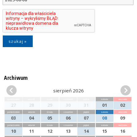
Archiwum
sierpień 2026
poniedziałek
wtorek
środa
czwartek
piątek
sobota
niedziela
27
28
29
30
31
01
02
poniedziałek
wtorek
środa
czwartek
piątek
sobota
niedziela
03
04
05
06
07
08
09
poniedziałek
wtorek
środa
czwartek
piątek
sobota
niedziela
10
11
12
13
14
15
16