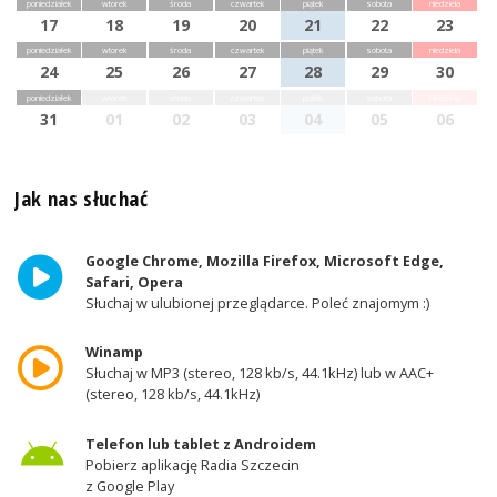
poniedziałek
wtorek
środa
czwartek
piątek
sobota
niedziela
17
18
19
20
21
22
23
poniedziałek
wtorek
środa
czwartek
piątek
sobota
niedziela
24
25
26
27
28
29
30
poniedziałek
wtorek
środa
czwartek
piątek
sobota
niedziela
31
01
02
03
04
05
06
Jak nas słuchać
Google Chrome, Mozilla Firefox, Microsoft Edge,
Safari, Opera
Słuchaj w ulubionej przeglądarce. Poleć znajomym :)
Winamp
Słuchaj w MP3 (stereo, 128 kb/s, 44.1kHz) lub w AAC+
(stereo, 128 kb/s, 44.1kHz)
Telefon lub tablet z Androidem
Pobierz aplikację Radia Szczecin
z Google Play