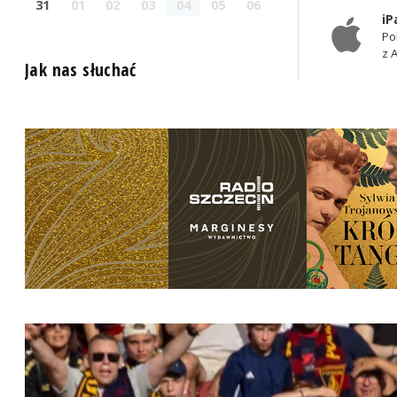
31
01
02
03
04
05
06
iP
Po
z 
Jak nas słuchać