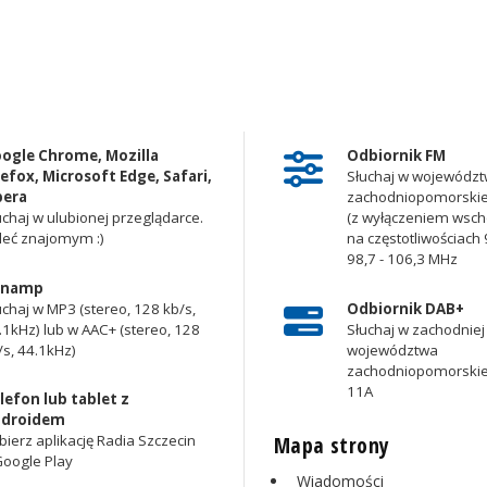
ogle Chrome, Mozilla
Odbiornik FM
refox, Microsoft Edge, Safari,
Słuchaj w województ
era
zachodniopomorsk
uchaj w ulubionej przeglądarce.
(z wyłączeniem wscho
leć znajomym :)
na częstotliwościach 9
98,7 - 106,3 MHz
inamp
uchaj w MP3 (stereo, 128 kb/s,
Odbiornik DAB+
.1kHz) lub w AAC+ (stereo, 128
Słuchaj w zachodniej 
/s, 44.1kHz)
województwa
zachodniopomorskie
11A
lefon lub tablet z
droidem
Mapa strony
bierz aplikację Radia Szczecin
Google Play
Wiadomości