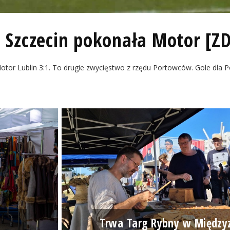
 Szczecin pokonała Motor [ZD
tor Lublin 3:1. To drugie zwycięstwo z rzędu Portowców. Gole dla Pog
Trwa Targ Rybny w Między