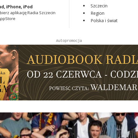
Szczecin
ad, iPhone, iPod
bierz aplikację Radia Szczecin
Region
AppStore
Polska i świat
Autopromocja
Reklama