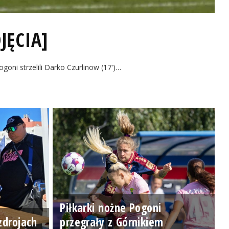
JĘCIA]
oni strzelili Darko Czurlinow (17')…
Piłkarki nożne Pogoni
zdrojach
przegrały z Górnikiem