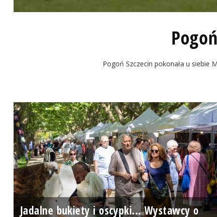
Pogoń
Pogoń Szczecin pokonała u siebie Mo
Jadalne bukiety i oscypki... Wystawcy o