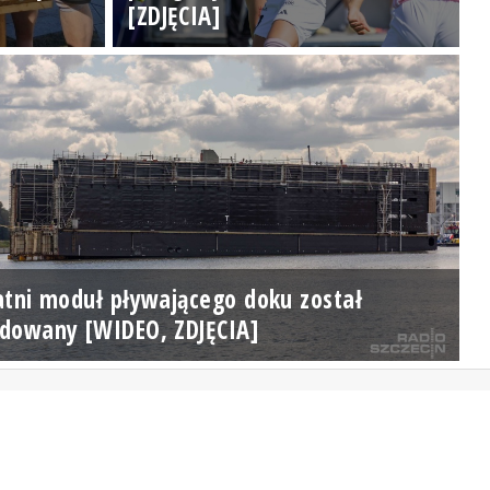
[ZDJĘCIA]
atni moduł pływającego doku został
dowany [WIDEO, ZDJĘCIA]
Posłuchaj teraz
Logowanie