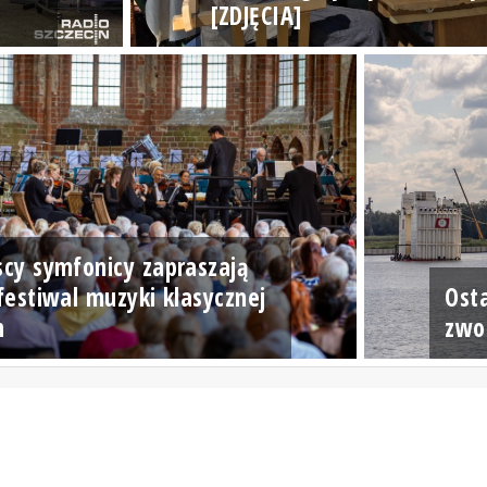
[ZDJĘCIA]
scy symfonicy zapraszają
 festiwal muzyki klasycznej
Ost
n
zwo
radioszczecin.pl
radioszczecinextra.pl