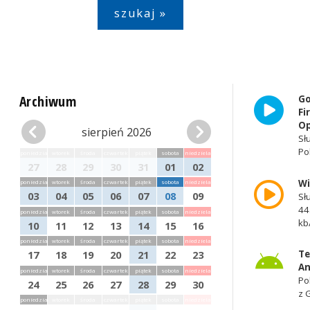
Archiwum
Go
Fi
Op
sierpień 2026
Sł
Po
poniedziałek
wtorek
środa
czwartek
piątek
sobota
niedziela
27
28
29
30
31
01
02
W
poniedziałek
wtorek
środa
czwartek
piątek
sobota
niedziela
03
04
05
06
07
08
09
Sł
44
poniedziałek
wtorek
środa
czwartek
piątek
sobota
niedziela
kb
10
11
12
13
14
15
16
poniedziałek
wtorek
środa
czwartek
piątek
sobota
niedziela
Te
17
18
19
20
21
22
23
An
poniedziałek
wtorek
środa
czwartek
piątek
sobota
niedziela
Po
24
25
26
27
28
29
30
z 
poniedziałek
wtorek
środa
czwartek
piątek
sobota
niedziela