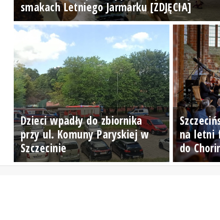
smakach Letniego Jarmarku [ZDJĘCIA]
Dzieci wpadły do zbiornika
Szczeciń
przy ul. Komuny Paryskiej w
na letni
Szczecinie
do Chori
Zadzwoń do studia: 510 777 666
Czujny non stop: 510 777 222