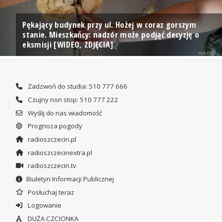
Pękający budynek przy ul. Hożej w coraz gorszym
stanie. Mieszkańcy: nadzór może podjąć decyzję o
eksmisji [WIDEO, ZDJĘCIA]
Zadzwoń do studia: 510 777 666
Czujny non stop: 510 777 222
Wyślij do nas wiadomość
Prognoza pogody
radioszczecin.pl
radioszczecinextra.pl
radioszczecin.tv
Biuletyn Informacji Publicznej
Posłuchaj teraz
Logowanie
DUŻA CZCIONKA