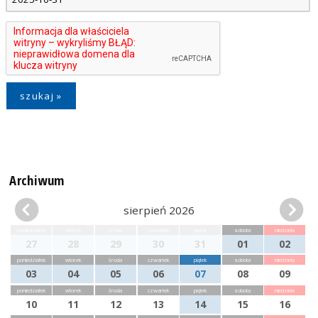
Archiwum
sierpień 2026
poniedziałek
wtorek
środa
czwartek
piątek
sobota
niedziela
27
28
29
30
31
01
02
poniedziałek
wtorek
środa
czwartek
piątek
sobota
niedziela
03
04
05
06
07
08
09
poniedziałek
wtorek
środa
czwartek
piątek
sobota
niedziela
10
11
12
13
14
15
16