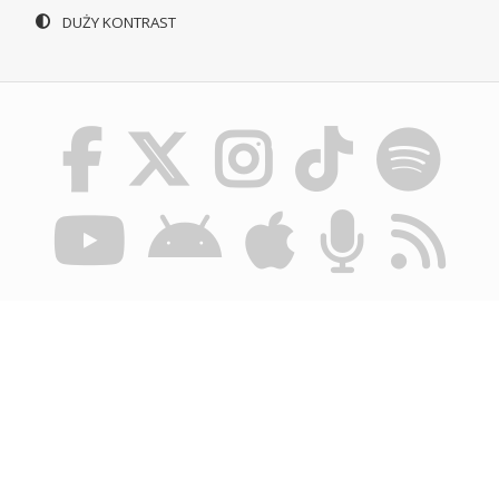
DUŻY KONTRAST
© POLSKIE RADIO SZCZECIN SA. WSZYSTKIE PRAWA
ZASTRZEŻONE.
REGULAMIN KORZYSTANIA Z PORTALU
POLITYKA
PRYWATNOŚCI
BIULETYN INFORMACJI PUBLICZNEJ