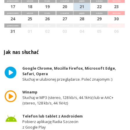
poniedziałek
wtorek
środa
czwartek
piątek
sobota
niedziela
17
18
19
20
21
22
23
poniedziałek
wtorek
środa
czwartek
piątek
sobota
niedziela
24
25
26
27
28
29
30
poniedziałek
wtorek
środa
czwartek
piątek
sobota
niedziela
31
01
02
03
04
05
06
Jak nas słuchać
Google Chrome, Mozilla Firefox, Microsoft Edge,
Safari, Opera
Słuchaj w ulubionej przeglądarce. Poleć znajomym :)
Winamp
Słuchaj w MP3 (stereo, 128 kb/s, 44.1kHz) lub w AAC+
(stereo, 128 kb/s, 44.1kHz)
Telefon lub tablet z Androidem
Pobierz aplikację Radia Szczecin
z Google Play