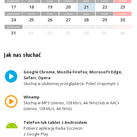
poniedziałek
wtorek
środa
czwartek
piątek
sobota
niedziela
17
18
19
20
21
22
23
poniedziałek
wtorek
środa
czwartek
piątek
sobota
niedziela
24
25
26
27
28
29
30
poniedziałek
wtorek
środa
czwartek
piątek
sobota
niedziela
31
01
02
03
04
05
06
Jak nas słuchać
Google Chrome, Mozilla Firefox, Microsoft Edge,
Safari, Opera
Słuchaj w ulubionej przeglądarce. Poleć znajomym :)
Winamp
Słuchaj w MP3 (stereo, 128 kb/s, 44.1kHz) lub w AAC+
(stereo, 128 kb/s, 44.1kHz)
Telefon lub tablet z Androidem
Pobierz aplikację Radia Szczecin
z Google Play