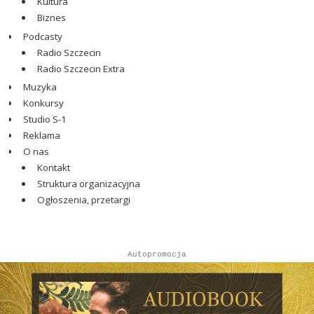
Kultura
Biznes
Podcasty
Radio Szczecin
Radio Szczecin Extra
Muzyka
Konkursy
Studio S-1
Reklama
O nas
Kontakt
Struktura organizacyjna
Ogłoszenia, przetargi
Autopromocja
Autopromocja
Reklama