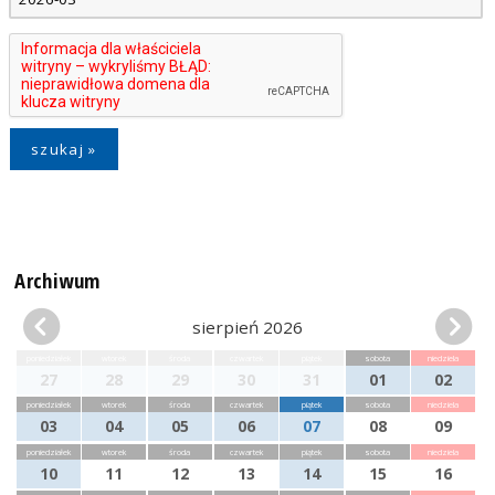
Archiwum
sierpień 2026
poniedziałek
wtorek
środa
czwartek
piątek
sobota
niedziela
27
28
29
30
31
01
02
poniedziałek
wtorek
środa
czwartek
piątek
sobota
niedziela
03
04
05
06
07
08
09
poniedziałek
wtorek
środa
czwartek
piątek
sobota
niedziela
10
11
12
13
14
15
16