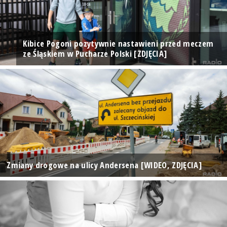
Kibice Pogoni pozytywnie nastawieni przed meczem
ze Śląskiem w Pucharze Polski [ZDJĘCIA]
Zmiany drogowe na ulicy Andersena [WIDEO, ZDJĘCIA]