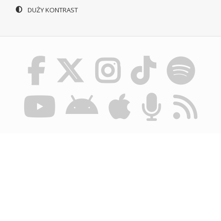
DUŻY KONTRAST
© POLSKIE RADIO SZCZECIN SA. WSZYSTKIE PRAWA
ZASTRZEŻONE.
REGULAMIN KORZYSTANIA Z PORTALU
POLITYKA
PRYWATNOŚCI
BIULETYN INFORMACJI PUBLICZNEJ