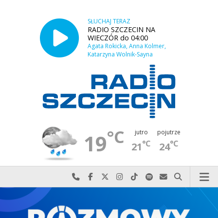
SŁUCHAJ TERAZ
RADIO SZCZECIN NA
WIECZÓR do 04:00
Agata Rokicka, Anna Kolmer,
Katarzyna Wolnik-Sayna
°C
jutro
pojutrze
19
°C
°C
21
24
Najlepiej po prostu do nas zadzwoń
Odwiedź nas na Facebook-u
Odwiedź nas na X
Odwiedź nas na Instagram-ie
Odwiedź nas na TikTok-u
Szukaj nas na Spotify
Wyślij do nas w
Szukaj