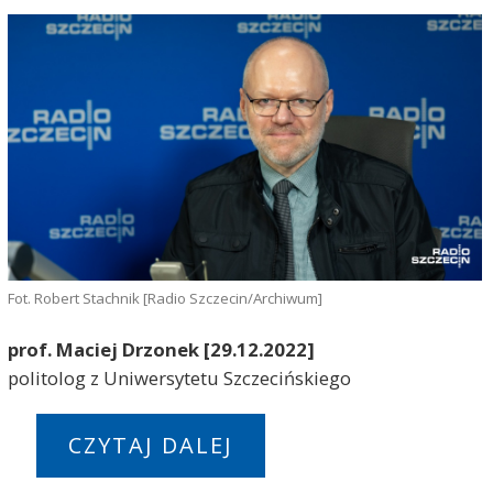
Fot. Robert Stachnik [Radio Szczecin/Archiwum]
prof. Maciej Drzonek
[29.12.2022]
politolog z Uniwersytetu Szczecińskiego
CZYTAJ DALEJ