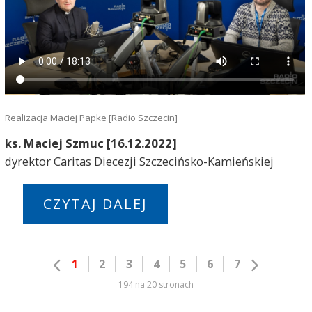
Realizacja Maciej Papke [Radio Szczecin]
ks. Maciej Szmuc [16.12.2022]
dyrektor Caritas Diecezji Szczecińsko-Kamieńskiej
CZYTAJ DALEJ
1
2
3
4
5
6
7
194 na 20 stronach