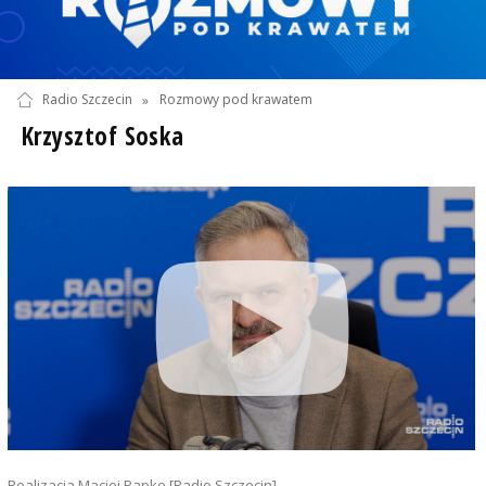
Radio Szczecin
»
Rozmowy pod krawatem
Krzysztof Soska
Realizacja Maciej Papke [Radio Szczecin]