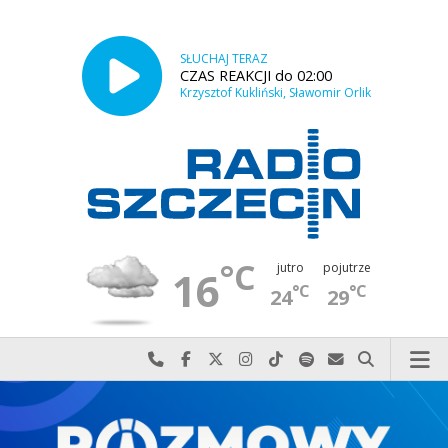
SŁUCHAJ TERAZ
CZAS REAKCJI do 02:00
Krzysztof Kukliński, Sławomir Orlik
°C
jutro
pojutrze
16
°C
°C
24
29
Najlepiej po prostu do nas zadzwoń
Odwiedź nas na Facebook-u
Odwiedź nas na X
Odwiedź nas na Instagram-ie
Odwiedź nas na TikTok-u
Szukaj nas na Spotify
Wyślij do nas w
Szukaj