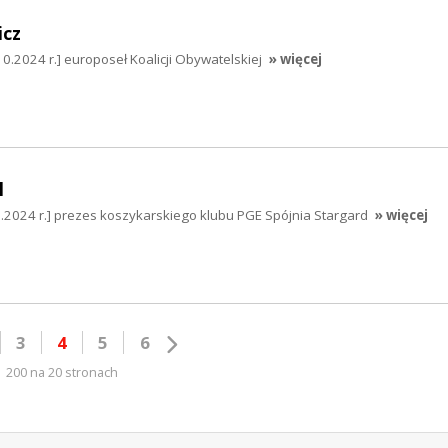
icz
0.2024 r.] europoseł Koalicji Obywatelskiej
» więcej
l
0.2024 r.] prezes koszykarskiego klubu PGE Spójnia Stargard
» więcej
3
4
5
6
200 na 20 stronach