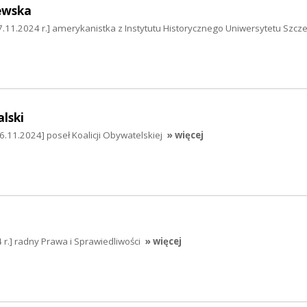
ewska
11.2024 r.] amerykanistka z Instytutu Historycznego Uniwersytetu Szcz
lski
6.11.2024] poseł Koalicji Obywatelskiej
» więcej
 r.] radny Prawa i Sprawiedliwości
» więcej