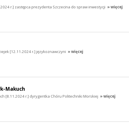
.2024 r.] zastępca prezydenta Szczecina do spraw inwestycji
» więcej
ziejek [12.11.2024 r.] językoznawczyni
» więcej
yk-Makuch
h [8.11.2024 r.] dyrygentka Chóru Politechniki Morskiej
» więcej