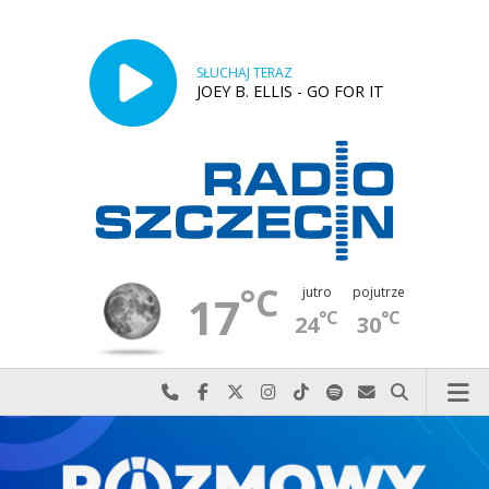
SŁUCHAJ TERAZ
JOEY B. ELLIS - GO FOR IT
°C
jutro
pojutrze
17
°C
°C
24
30
Najlepiej po prostu do nas zadzwoń
Odwiedź nas na Facebook-u
Odwiedź nas na X
Odwiedź nas na Instagram-ie
Odwiedź nas na TikTok-u
Szukaj nas na Spotify
Wyślij do nas w
Szukaj