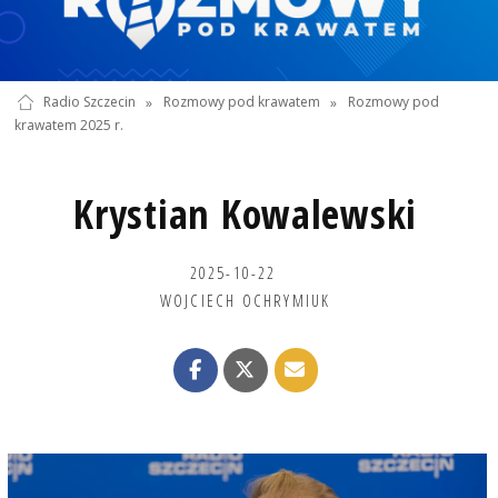
Radio Szczecin
»
Rozmowy pod krawatem
»
Rozmowy pod
krawatem 2025 r.
Krystian Kowalewski
2025-10-22
WOJCIECH OCHRYMIUK