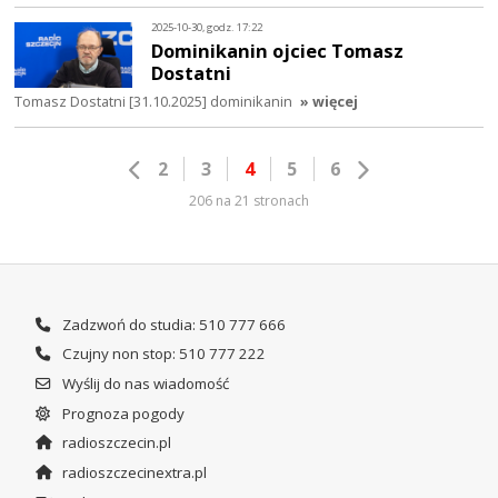
2025-10-30, godz. 17:22
Dominikanin ojciec Tomasz
Dostatni
Tomasz Dostatni [31.10.2025] dominikanin
» więcej
2
3
4
5
6
206 na 21 stronach
Zadzwoń do studia: 510 777 666
Czujny non stop: 510 777 222
Wyślij do nas wiadomość
Prognoza pogody
radioszczecin.pl
radioszczecinextra.pl