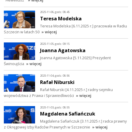
2025-11-06, godz. 08:45
Teresa Modelska
Teresa Modelska [6.11.2025 r.] pracowała w Radiu
Szczecin w latach 50
» więcej
2025-11-05, godz. 09:15
Joanna Agatowska
Joanna Agatowska [5.11.2025] Prezydent
Świnoujścia
» więcej
2025-11-04, godz. 08:56
Rafał Niburski
Rafał Niburski [4.11.2025 r.] radny sejmiku
województwa z Prawa i Sprawiedliwości
» więcej
2025-11-03, godz. 08:55
Magdalena Safiańczuk
Magdalena Safiańczuk [3.11.2025 r.] radca prawny
z Okręgowej Izby Radców Prawnych w Szczecinie
» więcej