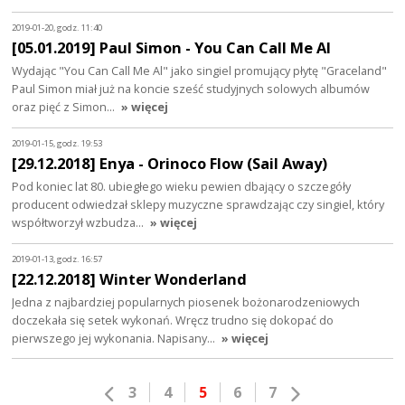
2019-01-20, godz. 11:40
[05.01.2019] Paul Simon - You Can Call Me Al
Wydając "You Can Call Me Al" jako singiel promujący płytę "Graceland"
Paul Simon miał już na koncie sześć studyjnych solowych albumów
oraz pięć z Simon…
» więcej
2019-01-15, godz. 19:53
[29.12.2018] Enya - Orinoco Flow (Sail Away)
Pod koniec lat 80. ubiegłego wieku pewien dbający o szczegóły
producent odwiedzał sklepy muzyczne sprawdzając czy singiel, który
współtworzył wzbudza…
» więcej
2019-01-13, godz. 16:57
[22.12.2018] Winter Wonderland
Jedna z najbardziej popularnych piosenek bożonarodzeniowych
doczekała się setek wykonań. Wręcz trudno się dokopać do
pierwszego jej wykonania. Napisany…
» więcej
3
4
5
6
7