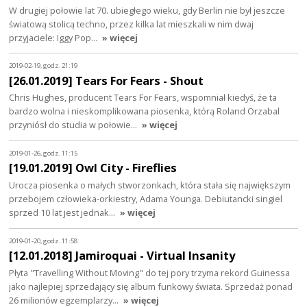
W drugiej połowie lat 70. ubiegłego wieku, gdy Berlin nie był jeszcze
światową stolicą techno, przez kilka lat mieszkali w nim dwaj
przyjaciele: Iggy Pop…
» więcej
2019-02-19, godz. 21:19
[26.01.2019] Tears For Fears - Shout
Chris Hughes, producent Tears For Fears, wspomniał kiedyś, że ta
bardzo wolna i nieskomplikowana piosenka, którą Roland Orzabal
przyniósł do studia w połowie…
» więcej
2019-01-26, godz. 11:15
[19.01.2019] Owl City - Fireflies
Urocza piosenka o małych stworzonkach, która stała się największym
przebojem człowieka-orkiestry, Adama Younga. Debiutancki singiel
sprzed 10 lat jest jednak…
» więcej
2019-01-20, godz. 11:58
[12.01.2018] Jamiroquai - Virtual Insanity
Płyta "Travelling Without Moving" do tej pory trzyma rekord Guinessa
jako najlepiej sprzedający się album funkowy świata. Sprzedaż ponad
26 milionów egzemplarzy…
» więcej