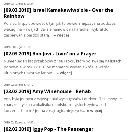
2019-03-10, godz. 20:34
[09.03.2019] Israel Kamakawiwo'ole - Over the
Rainbow
Po sieci krąży opowieść o tym jak to pewien mężczyzna podczas
wakacji na Hawajach dał się namówić na karaoke i wybrał do
zaśpiewania bardzo starą…
» więcej
2019-03-03, godz. 20:10
[02.03.2019] Bon Jovi - Livin' on a Prayer
Numer jeden list przebojów z 1987 roku, który pojawił się na listach
ponownie w roku 2013 i od momentu wydania króluje wśród
ulubionych utworów fanów…
» więcej
2019-02-25, godz. 19:12
[23.02.2019] Amy Winehouse - Rehab
Amy była jednym z najwspanialszych głosów Londynu. Ta niezwykle
charyzmatyczna wokalistka o polsko-rosyjskich żydowskich
korzeniach to też jedna z najtragiczniejszych…
» więcej
2019-02-20, godz. 14:57
[02.02.2019] Iggy Pop - The Passenger