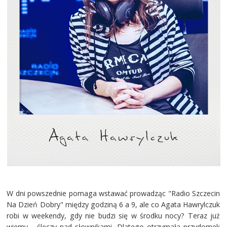
W dni powszednie pomaga wstawać prowadząc "Radio Szczecin
Na Dzień Dobry" między godziną 6 a 9, ale co Agata Hawrylczuk
robi w weekendy, gdy nie budzi się w środku nocy? Teraz już
wiemy - ślęczy nad słownikami. Dlatego otrzymała przydomek