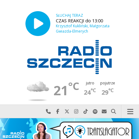
SŁUCHAJ TERAZ
CZAS REAKCJI do 13:00
Krzysztof Kukliński, Małgorzata
Gwiazda-Elmerych
°C
jutro
pojutrze
21
°C
°C
24
29
Najlepiej po prostu do nas zadzwoń
Odwiedź nas na Facebook-u
Odwiedź nas na X
Odwiedź nas na Instagram-ie
Odwiedź nas na TikTok-u
Szukaj nas na Spotify
Wyślij do nas w
Szukaj