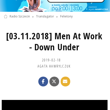
Radio Szczecin
»
Translagator
»
Felietony
[03.11.2018] Men At Work
- Down Under
2019-02-18
AGATA HAWRYLCZUK