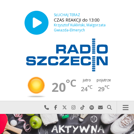
SŁUCHAJ TERAZ
CZAS REAKCJI do 13:00
Krzysztof Kukliński, Małgorzata
Gwiazda-Elmerych
°C
jutro
pojutrze
20
°C
°C
24
29
Najlepiej po prostu do nas zadzwoń
Odwiedź nas na Facebook-u
Odwiedź nas na X
Odwiedź nas na Instagram-ie
Odwiedź nas na TikTok-u
Szukaj nas na Spotify
Wyślij do nas w
Szukaj