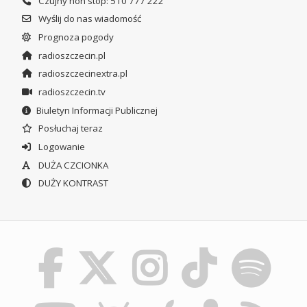
Czujny non stop: 510 777 222
Wyślij do nas wiadomość
Prognoza pogody
radioszczecin.pl
radioszczecinextra.pl
radioszczecin.tv
Biuletyn Informacji Publicznej
Posłuchaj teraz
Logowanie
DUŻA CZCIONKA
DUŻY KONTRAST