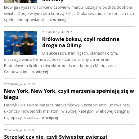
Jadwiga i Ryszard Tunkiewiczowie w marcu ruszają w podróż dookoła
świata. Oboje w tym roku kończą 70 lat. O planowaniu, marzeniach i ich
spełnianiu opowiadali…
» więcej
2020-02-07, godz. 21:20
Królowie boksu, czyli rodzinna
droga na Olimp
O sukcesach, treningach, planach i o tym,
dlaczego warto trenować boks rozmawialiśmy z trenerem
Radosławem Królem i dyrektorem ds marketingu Mariuszem
Grabowskim…
» więcej
2020-02-07, godz. 21:04
New York, New York, czyli marzenia spełniają się w
biegu
Henryk Rusiecki to biegacz nietuzinkowy. Szczecinianin już dwa razy
ukończył nowojorski maraton i w swojej kategorii wiekowej osiągnął
najlepszy rezultat…
» więcej
2019-12-29, godz. 23:10
Strzelać czy nie, czyli Sylwester zwierząt