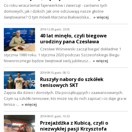
Co roku wraca temat fajerwerków i zwierząt - zarówno tych
domowych, jak i dzikich. Jak one odczuwają nasze głośne
świętowanie? O tym mówili Marzena Białowolska…
» więcej
2019-12-29, godz. 23:05
40 lat minęło, czyli biegowe
urodziny pana Czesława
Czesław Wiśniewski zaczął biegać dokładnie 1
stycznia 1980 roku. 1 stycznia 2020 podczas Szczecińskiego Biegu
Noworocznego będzie świętował swój jubileusz…
» więcej
2019-09-10, godz. 08:12
Ruszyły nabory do szkółek
tenisowych SKT
Zajęcia dla dzieci i dorosłych. Dla początkujących i zaawansowanych.
Czym są szkółki tenisowe, kto może się do nich zapisać i co daje gra w
tenisa -…
» więcej
2019-09-01, godz. 10:53
Przejażdżka z Kubicą, czyli o
niezwykłej pasji Krzysztofa