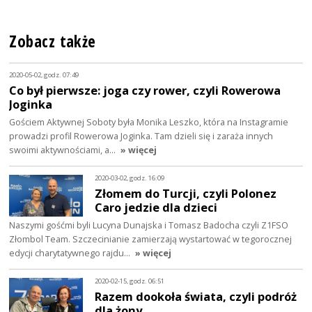
Zobacz także
2020-05-02, godz. 07:49
Co był pierwsze: joga czy rower, czyli Rowerowa
Joginka
Gościem Aktywnej Soboty była Monika Leszko, która na Instagramie
prowadzi profil Rowerowa Joginka. Tam dzieli się i zaraża innych
swoimi aktywnościami, a…
» więcej
2020-03-02, godz. 16:09
Złomem do Turcji, czyli Polonez
Caro jedzie dla dzieci
Naszymi gośćmi byli Lucyna Dunajska i Tomasz Badocha czyli Z1FSO
Złombol Team. Szczecinianie zamierzają wystartować w tegorocznej
edycji charytatywnego rajdu…
» więcej
2020-02-15, godz. 06:51
Razem dookoła świata, czyli podróż
dla żony