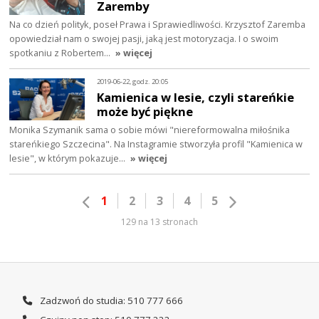
Zaremby
Na co dzień polityk, poseł Prawa i Sprawiedliwości. Krzysztof Zaremba
opowiedział nam o swojej pasji, jaką jest motoryzacja. I o swoim
spotkaniu z Robertem…
» więcej
2019-06-22, godz. 20:05
Kamienica w lesie, czyli stareńkie
może być piękne
Monika Szymanik sama o sobie mówi "niereformowalna miłośnika
stareńkiego Szczecina". Na Instagramie stworzyła profil "Kamienica w
lesie", w którym pokazuje…
» więcej
1
2
3
4
5
129 na 13 stronach
Zadzwoń do studia: 510 777 666