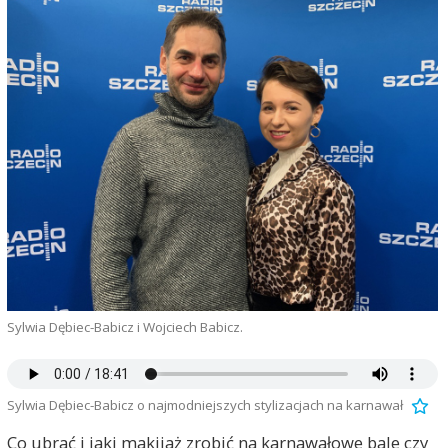
Sylwia Dębiec-Babicz i Wojciech Babicz.
Sylwia Dębiec-Babicz o najmodniejszych stylizacjach na karnawał
Co ubrać i jaki makijaż zrobić na karnawałowe bale czy