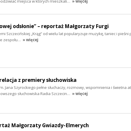
 podziwiać miejsca w których mieszkali…
» więcej
owej odsłonie” – reportaż Małgorzaty Furgi
emi Szczecińskiej „Krąg” od wielu lat popularyzuje muzykę, taniec i pieśni p
wie zespołu…
» więcej
 relacja z premiery słuchowiska
im. Jana Szyrockiego pełne słuchaczy, rozmowy, wspomnienia i świetna a
jnowszego słuchowiska Radia Szczecin…
» więcej
rtaż Małgorzaty Gwiazdy-Elmerych