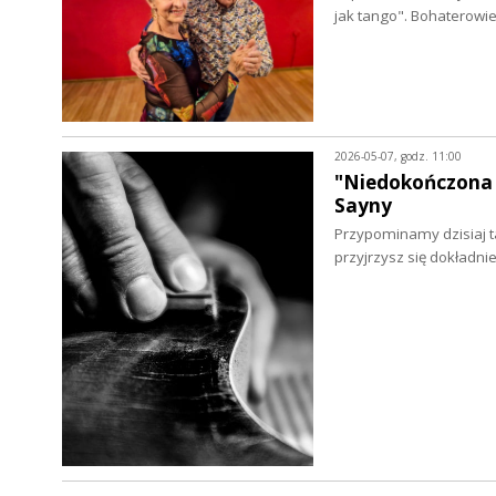
jak tango". Bohaterowi
2026-05-07, godz. 11:00
"Niedokończona 
Sayny
Przypominamy dzisiaj ta
przyjrzysz się dokładni