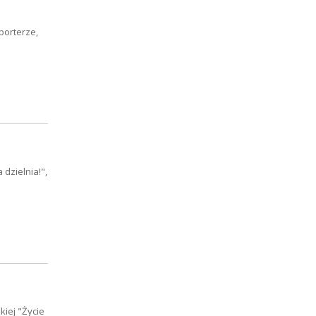
porterze,
dzielnia!",
iej "Życie