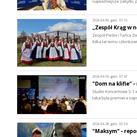
najważniejsze zabytki,
2026-04-30, godz. 07:15
„Zespół Krąg w n
Zespół Pieśni i Tańca Zi
Kilka lat temu członko
2026-04-29, godz. 07:47
"Dom na klifie" -
Studio Koncertowe S-1 
taka była premiera na
2026-04-28, godz. 05:54
"Maksym" - repo