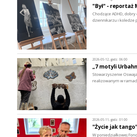
"Był" - reporta
Chodzące ADHD, dobry cz
dziennikarzu i koledze 
2026-05-12, godz. 06:00
„7 motyli Urbahn
Stowarzyszenie Oswajani
realizowanym w ramac
2026-05-11, godz. 01:00
"Życie jak tango
W poniedziałkowej Fono