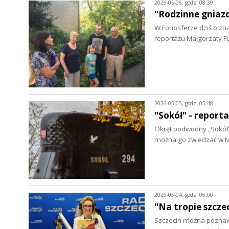
2026-05-06, godz. 08:39
"Rodzinne gniazd
W Fonosferze dziś o zna
reportażu Małgorzaty F
2026-05-05, godz. 05:48
"Sokół" - report
Okręt podwodny „Sokół” 
można go zwiedzać w 
2026-05-04, godz. 06:00
"Na tropie szcze
Szczecin można poznaw