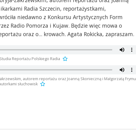
ryja-Zakrzewskim, autorem reportażu oraz Joanną
ikarkami Radia Szczecin, reportażystkami,
 wróciła niedawno z Konkursu Artystycznych Form
zez Radio Pomorza i Kujaw. Będzie więc mowa o
portażu oraz o... krowach. Agata Rokicka, zapraszam.
Studia Reportażu Polskiego Radia
akrzewskim, autorem reportażu oraz Joanną Skonieczną i Małgorzatą Frym
łautorkami słuchowisk