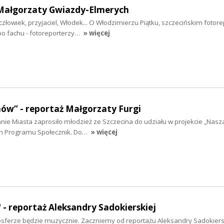
ż Małgorzaty Gwiazdy-Elmerych
łowiek, przyjaciel, Włodek... O Włodzimierzu Piątku, szczecińskim fotore
po fachu - fotoreporterzy…
» więcej
ów” - reportaż Małgorzaty Furgi
e Miasta zaprosiło młodzież ze Szczecina do udziału w projekcie „Nasza 
h Programu Społecznik. Do…
» więcej
" - reportaż Aleksandry Sadokierskiej
sferze będzie muzycznie. Zaczniemy od reportażu Aleksandry Sadokiersk