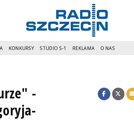
A
KONKURSY
STUDIO S-1
REKLAMA
O NAS
rze" -
oryja-