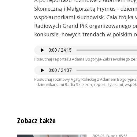
A po reportażu rozmowa z Adamem Bogo
Skonieczną i Małgorzatą Frymus - dzienn
współautorkami słuchowisk. Cała trójka
Radiowych Grand PiK organizowanego pr
konkursie, nowych trendach w polskim re
Posłuchaj reportażu Adama Bogoryja-Zakrzewskiego ze 
Posłuchaj rozmowy Agaty Rokickej z Adamem Bogoryja-Z
- dziennikarkami Radia Szczecin, reportażystkami, wspó
Zobacz także
2026-05-13, godz. 05:55