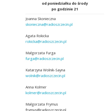
od poniedziałku do środy
po godzinie 21
Joanna Skonieczna
skonieczna@radioszczecin.pl
Agata Rokicka
rokicka@radioszczecin.pl
Małgorzata Furga
furga@radioszczecin.pl
Katarzyna Wolnik-Sayna
wolnik@radioszczecin.pl
Anna Kolmer
kolmer@radioszczecin.pl
Małgorzata Frymus
frymus@radioszczecin.pl