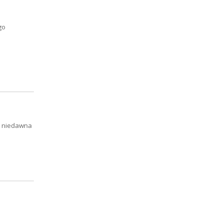
go
Od niedawna