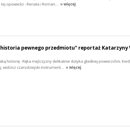
e tej opowieści - Renata i Roman…
» więcej
historia pewnego przedmiotu" reportaż Katarzyny 
ką historię : Ręka mężczyzny delikatnie dotyka gładkiej powierzchni. Kied
ej, widzisz czarodziejski instrument…
» więcej