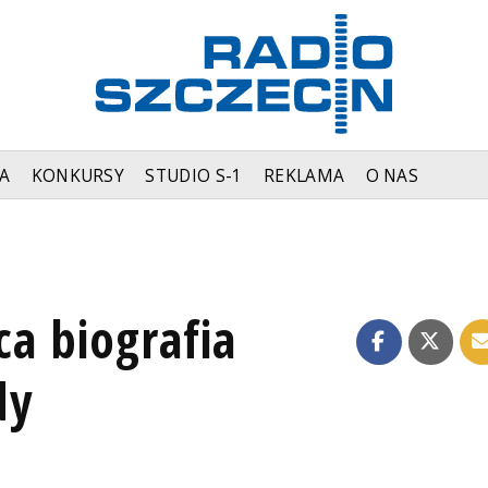
A
KONKURSY
STUDIO S-1
REKLAMA
O NAS
ąca biografia
dy