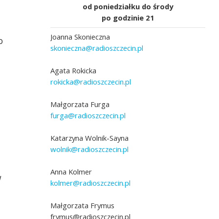
od poniedziałku do środy
po godzinie 21
Joanna Skonieczna
o
skonieczna@radioszczecin.pl
Agata Rokicka
rokicka@radioszczecin.pl
Małgorzata Furga
furga@radioszczecin.pl
Katarzyna Wolnik-Sayna
wolnik@radioszczecin.pl
Anna Kolmer
w
kolmer@radioszczecin.pl
Małgorzata Frymus
frymus@radioszczecin.pl