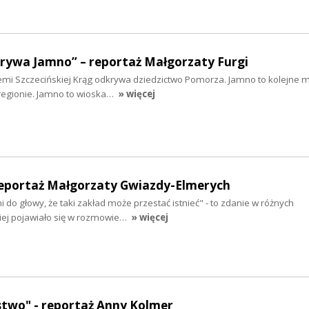
krywa Jamno” – reportaż Małgorzaty Furgi
iemi Szczecińskiej Krąg odkrywa dziedzictwo Pomorza. Jamno to kolejne mi
regionie. Jamno to wioska…
» więcej
reportaż Małgorzaty Gwiazdy-Elmerych
 do głowy, że taki zakład może przestać istnieć" - to zdanie w różnych
ciej pojawiało się w rozmowie…
» więcej
stwo" - reportaż Anny Kolmer