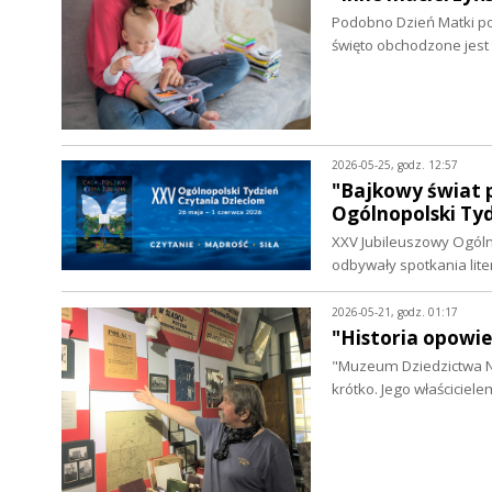
Podobno Dzień Matki po
święto obchodzone jest 
2026-05-25, godz. 12:57
"Bajkowy świat p
Ogólnopolski Ty
XXV Jubileuszowy Ogólno
odbywały spotkania lit
2026-05-21, godz. 01:17
"Historia opowie
"Muzeum Dziedzictwa Na
krótko. Jego właściciele