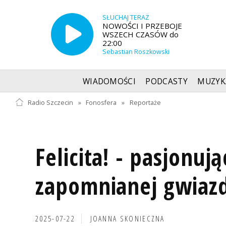
SŁUCHAJ TERAZ
NOWOŚCI I PRZEBOJE
WSZECH CZASÓW do
22:00
Sebastian Roszkowski
WIADOMOŚCI
PODCASTY
MUZYK
Radio Szczecin
»
Fonosfera
»
Reportaże
Felicita! - pasjonuj
zapomnianej gwiaz
2025-07-22
JOANNA SKONIECZNA