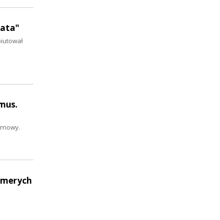
gata"
biutował
ymus.
ozmowy.
Elmerych