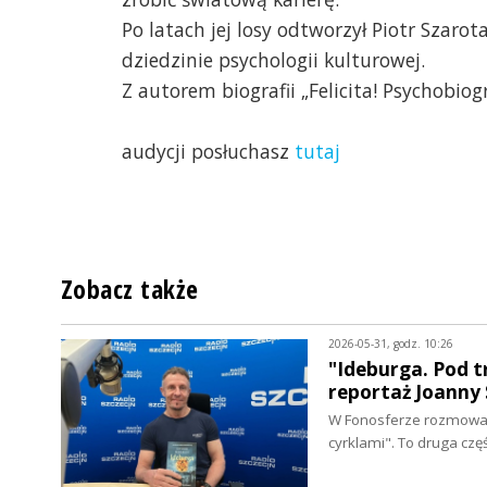
Po latach jej losy odtworzył Piotr Szarot
dziedzinie psychologii kulturowej.
Z autorem biografii „Felicita! Psychobiog
audycji posłuchasz
tutaj
Zobacz także
2026-05-31, godz. 10:26
"Ideburga. Pod t
reportaż Joanny 
W Fonosferze rozmowa 
cyrklami". To druga cz