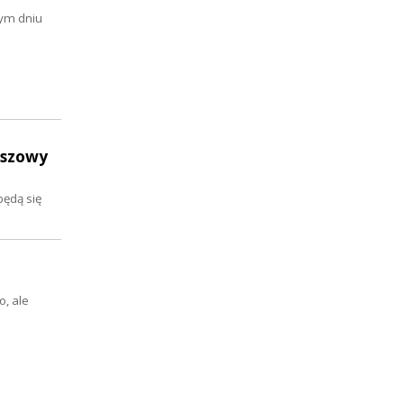
tym dniu
uszowy
będą się
, ale