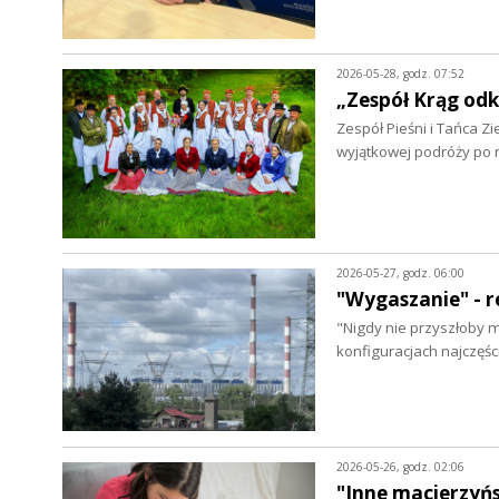
2026-05-28, godz. 07:52
„Zespół Krąg od
Zespół Pieśni i Tańca Z
wyjątkowej podróży po 
2026-05-27, godz. 06:00
"Wygaszanie" - 
"Nigdy nie przyszłoby mi
konfiguracjach najczęś
2026-05-26, godz. 02:06
"Inne macierzyń