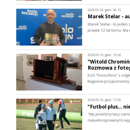
2026-05-20, godz. 06:15
Marek Stelar - 
Marek Stelar - to jeden
prawie 12 lat temu. Ma
2026-05-19, godz. 10:42
"Witold Chromińs
Rozmowa z fotog
Dziś "Fonosfera" z odgł
Najpierw przypomnimy 
2026-05-16, godz. 11:00
"Futbol plus... 
"My jesteśmy tacy sami 
niepełnosprawnymi wy