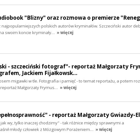
audiobook "Blizny" oraz rozmowa o premierze "Rene
 z najpopularniejszych polskich autorów kryminałów. Szczeciński autor de
 na swoim koncie kryminały…
» więcej
ki - szczeciński fotograf"- reportaż Małgorzaty Fr
rafem, Jackiem Fijałkowsk…
osem migawki w tle. Fotografia i pamięć - to temat reportażu, a potem r
reportaż Małgorzaty Frymus…
» więcej
niepełnosprawność" - reportaż Małgorzaty Gwiazdy-
jak wy, tylko inaczej chodzimy" - tak różnice między sprawnymi a
jaśnił młody człowiek z Mózgowym Porażeniem…
» więcej