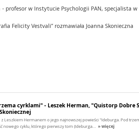
a - profesor w Instytucie Psychologii PAN, specjalista w
rafia Felicity Vestvali” rozmawiała Joanna Skonieczna
rzema cyrklami" - Leszek Herman, "Quistorp Dobre S
Skoniecznej
z Leszkiem Hermanem o jego najnowszej powieści "Ideburga. Pod trze
ęść nowego cyklu, którego pierwszy tom (Ideburga…
» więcej