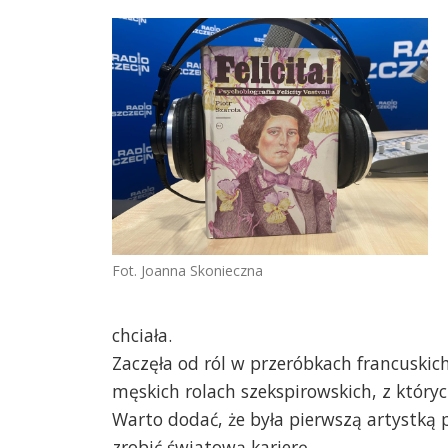
Fot. Joanna Skonieczna
chciała.
Zaczęła od ról w przeróbkach francuskic
męskich rolach szekspirowskich, z któryc
Warto dodać, że była pierwszą artystką p
zrobić światową karierę.