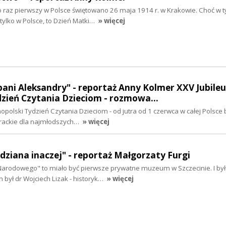
 raz pierwszy w Polsce świętowano 26 maja 1914 r. w Krakowie. Choć w 
tylko w Polsce, to Dzień Matki…
» więcej
ani Aleksandry" - reportaż Anny Kolmer XXV Jubile
dzień Czytania Dzieciom - rozmowa…
polski Tydzień Czytania Dzieciom - od jutra od 1 czerwca w całej Polsce 
erackie dla najmłodszych…
» więcej
dziana inaczej" - reportaż Małgorzaty Furgi
rodowego" to miało być pierwsze prywatne muzeum w Szczecinie. I było
m był dr Wojciech Lizak - historyk…
» więcej