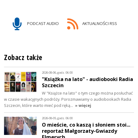
PODCAST AUDIO
AKTUALNOŚCI RSS
Zobacz także
2026-08-06, godz. 06:00
"Książka na lato" - audiobooki Radia
Szczecin
W "Książce na lato" o tym czego można posłuchać
w czasie wakacyjnych podróży. Porozmawiamy o audiobookach Radia
Szczecin, które warto mieć pod ręką…
» więcej
2026-08-05, godz. 06:00
O mieście, co kaszą i słoniem stoi...
reportaż Małgorzaty-Gwiazdy
Elmerych