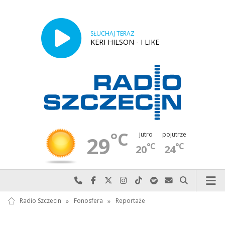
SŁUCHAJ TERAZ
KERI HILSON - I LIKE
°C
jutro
pojutrze
29
°C
°C
20
24
Najlepiej po prostu do nas zadzwoń
Odwiedź nas na Facebook-u
Odwiedź nas na X
Odwiedź nas na Instagram-ie
Odwiedź nas na TikTok-u
Szukaj nas na Spotify
Wyślij do nas w
Szukaj
Radio Szczecin
»
Fonosfera
»
Reportaże