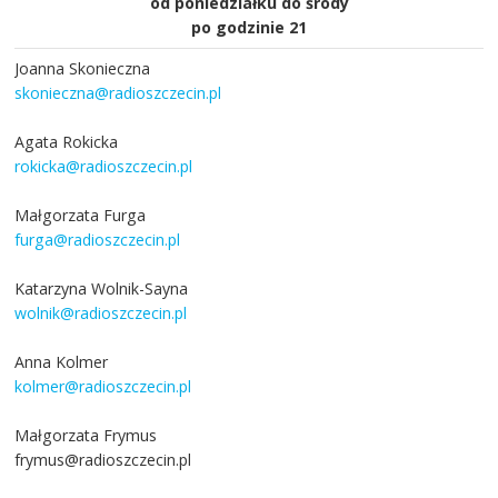
od poniedziałku do środy
po godzinie 21
Joanna Skonieczna
skonieczna@radioszczecin.pl
Agata Rokicka
rokicka@radioszczecin.pl
Małgorzata Furga
furga@radioszczecin.pl
Katarzyna Wolnik-Sayna
wolnik@radioszczecin.pl
Anna Kolmer
kolmer@radioszczecin.pl
Małgorzata Frymus
frymus@radioszczecin.pl