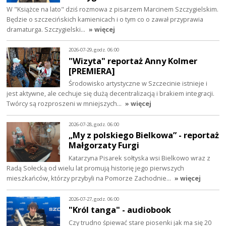
W "Książce na lato" dziś rozmowa z pisarzem Marcinem Szczygielskim.
Będzie o szczecińskich kamienicach i o tym co o zawał przyprawia
dramaturga. Szczygielski…
» więcej
2026-07-29, godz. 06:00
"Wizyta" reportaż Anny Kolmer
[PREMIERA]
Środowisko artystyczne w Szczecinie istnieje i
jest aktywne, ale cechuje się dużą decentralizacją i brakiem integracji.
Twórcy są rozproszeni w mniejszych…
» więcej
2026-07-28, godz. 06:00
„My z polskiego Bielkowa” - reportaż
Małgorzaty Furgi
Katarzyna Pisarek sołtyska wsi Bielkowo wraz z
Radą Sołecką od wielu lat promują historię jego pierwszych
mieszkańców, którzy przybyli na Pomorze Zachodnie…
» więcej
2026-07-27, godz. 06:00
"Król tanga" - audiobook
Czy trudno śpiewać stare piosenki jak ma się 20