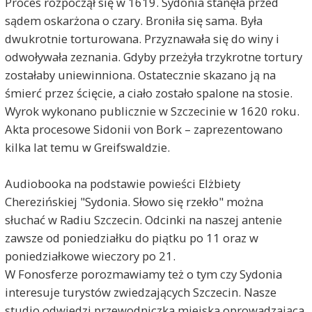
Proces rozpoczął się w 1619. Sydonia stanęła przed
sądem oskarżona o czary. Broniła się sama. Była
dwukrotnie torturowana. Przyznawała się do winy i
A
G
odwoływała zeznania. Gdyby przeżyła trzykrotne tortury
J
zostałaby uniewinniona. Ostatecznie skazano ją na
śmierć przez ścięcie, a ciało zostało spalone na stosie.
Wyrok wykonano publicznie w Szczecinie w 1620 roku.
Akta procesowe Sidonii von Bork – zaprezentowano
kilka lat temu w Greifswaldzie.
Audiobooka na podstawie powieści Elżbiety
Cherezińskiej "Sydonia. Słowo się rzekło" można
słuchać w Radiu Szczecin. Odcinki na naszej antenie
zawsze od poniedziałku do piątku po 11 oraz w
poniedziałkowe wieczory po 21.
W Fonosferze porozmawiamy też o tym czy Sydonia
interesuje turystów zwiedzających Szczecin. Nasze
studio odwiedzi przewodniczka miejska oprowadzająca