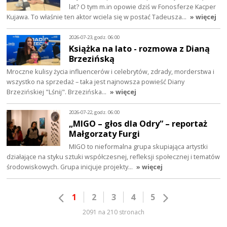
lat? O tym m.in opowie dziś w Fonosferze Kacper
Kujawa. To właśnie ten aktor wciela się w postać Tadeusza…
» więcej
2026-07-23, godz. 06:00
Książka na lato - rozmowa z Dianą
Brzezińską
Mroczne kulisy życia influencerów i celebrytów, zdrady, morderstwa i
wszystko na sprzedaż – taka jest najnowsza powieść Diany
Brzezińskiej "Lśnij". Brzezińska…
» więcej
2026-07-22, godz. 06:00
„MIGO – głos dla Odry” – reportaż
Małgorzaty Furgi
MIGO to nieformalna grupa skupiająca artystki
działające na styku sztuki współczesnej, refleksji społecznej i tematów
środowiskowych. Grupa inicjuje projekty…
» więcej
1
2
3
4
5
2091 na 210 stronach