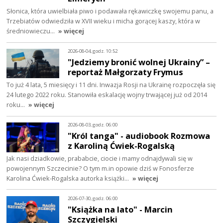
Słonica, która uwielbiała piwo i podawała rękawiczkę swojemu panu, a
Trzebiatów odwiedziła w XVII wieku i micha gorącej kaszy, która w
średniowieczu…
» więcej
2026-08-04, godz. 10:52
"Jedziemy bronić wolnej Ukrainy” –
reportaż Małgorzaty Frymus
To już 4 lata, 5 miesięcy i 11 dni. Inwazja Rosji na Ukrainę rozpoczęła się
24 lutego 2022 roku. Stanowiła eskalację wojny trwającej już od 2014
roku…
» więcej
2026-08-03, godz. 06:00
"Król tanga" - audiobook Rozmowa
z Karoliną Ćwiek-Rogalską
Jak nasi dziadkowie, prababcie, ciocie i mamy odnajdywali się w
powojennym Szczecinie? O tym m.in opowie dziś w Fonosferze
Karolina Ćwiek-Rogalska autorka książki…
» więcej
2026-07-30, godz. 06:00
"Książka na lato" - Marcin
Szczygielski