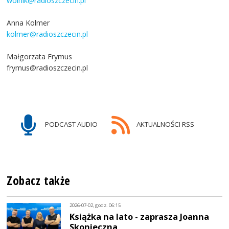
wolnik@radioszczecin.pl
Anna Kolmer
kolmer@radioszczecin.pl
Małgorzata Frymus
frymus@radioszczecin.pl
PODCAST AUDIO
AKTUALNOŚCI RSS
Zobacz także
2026-07-02, godz. 06:15
Książka na lato - zaprasza Joanna
Skonieczna