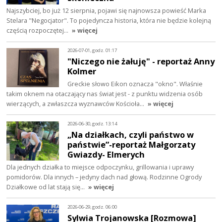
Najszybciej, bo już 12 sierpnia, pojawi się najnowsza powieść Marka
Stelara "Negocjator". To pojedyncza historia, która nie będzie kolejną
częścią rozpoczętej…
» więcej
2026-07-01, godz. 01:17
"Niczego nie żałuję" - reportaż Anny
Kolmer
Greckie słowo Eikon oznacza "okno". Właśnie
takim oknem na otaczający nas świat jest - z punktu widzenia osób
wierzących, a zwłaszcza wyznawców Kościoła…
» więcej
2026-06-30, godz. 13:14
„Na działkach, czyli państwo w
państwie”-reportaż Małgorzaty
Gwiazdy- Elmerych
Dla jednych działka to miejsce odpoczynku, grillowania i uprawy
pomidorów. Dla innych – jedyny dach nad głową. Rodzinne Ogrody
Działkowe od lat stają się…
» więcej
2026-06-29, godz. 06:00
Sylwia Trojanowska [Rozmowa]