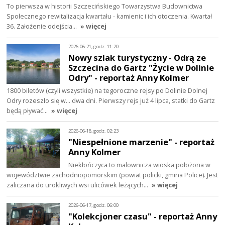
To pierwsza w historii Szczecińskiego Towarzystwa Budownictwa
Społecznego rewitalizacja kwartału - kamienic i ich otoczenia. Kwartał
36. Założenie odejścia…
» więcej
2026-06-21, godz. 11:20
Nowy szlak turystyczny - Odrą ze
Szczecina do Gartz "Życie w Dolinie
Odry" - reportaż Anny Kolmer
1800 biletów (czyli wszystkie) na tegoroczne rejsy po Dolinie Dolnej
Odry rozeszło się w... dwa dni. Pierwszy rejs już 4 lipca, statki do Gartz
będą pływać…
» więcej
2026-06-18, godz. 02:23
"Niespełnione marzenie" - reportaż
Anny Kolmer
Niekłończyca to malownicza wioska położona w
województwie zachodniopomorskim (powiat policki, gmina Police). Jest
zaliczana do urokliwych wsi ulicówek leżących…
» więcej
2026-06-17, godz. 06:00
"Kolekcjoner czasu" - reportaż Anny