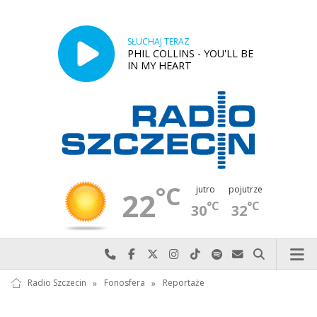
SŁUCHAJ TERAZ
PHIL COLLINS - YOU'LL BE
IN MY HEART
°C
jutro
pojutrze
22
°C
°C
30
32
Najlepiej po prostu do nas zadzwoń
Odwiedź nas na Facebook-u
Odwiedź nas na X
Odwiedź nas na Instagram-ie
Odwiedź nas na TikTok-u
Szukaj nas na Spotify
Wyślij do nas w
Szukaj
Radio Szczecin
»
Fonosfera
»
Reportaże