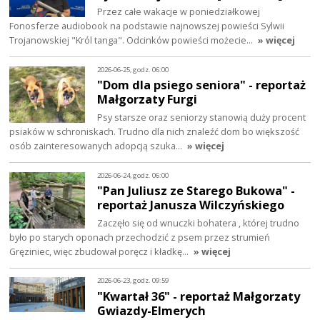
Przez całe wakacje w poniedziałkowej
Fonosferze audiobook na podstawie najnowszej powieści Sylwii
Trojanowskiej "Król tanga". Odcinków powieści możecie…
» więcej
2026-06-25, godz. 06:00
"Dom dla psiego seniora" - reportaż
Małgorzaty Furgi
Psy starsze oraz seniorzy stanowią duży procent
psiaków w schroniskach. Trudno dla nich znaleźć dom bo większość
osób zainteresowanych adopcją szuka…
» więcej
2026-06-24, godz. 06:00
"Pan Juliusz ze Starego Bukowa" -
reportaż Janusza Wilczyńskiego
Zaczęło się od wnuczki bohatera , której trudno
było po starych oponach przechodzić z psem przez strumień
Gręziniec, więc zbudował poręcz i kładkę…
» więcej
2026-06-23, godz. 09:59
"Kwartał 36" - reportaż Małgorzaty
Gwiazdy-Elmerych