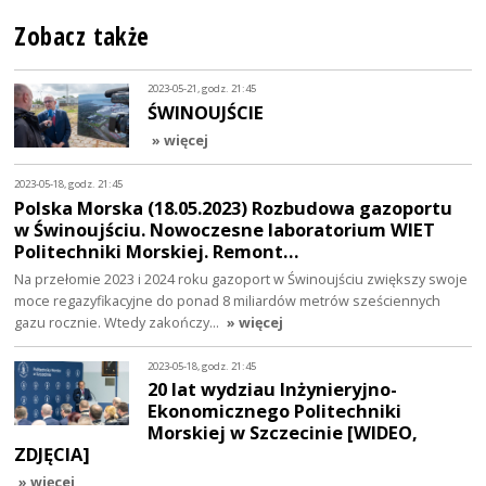
Zobacz także
2023-05-21, godz. 21:45
ŚWINOUJŚCIE
» więcej
2023-05-18, godz. 21:45
Polska Morska (18.05.2023) Rozbudowa gazoportu
w Świnoujściu. Nowoczesne laboratorium WIET
Politechniki Morskiej. Remont…
Na przełomie 2023 i 2024 roku gazoport w Świnoujściu zwiększy swoje
moce regazyfikacyjne do ponad 8 miliardów metrów sześciennych
gazu rocznie. Wtedy zakończy…
» więcej
2023-05-18, godz. 21:45
20 lat wydziau Inżynieryjno-
Ekonomicznego Politechniki
Morskiej w Szczecinie [WIDEO,
ZDJĘCIA]
» więcej