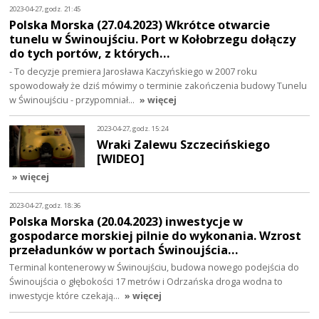
2023-04-27, godz. 21:45
Polska Morska (27.04.2023) Wkrótce otwarcie
tunelu w Świnoujściu. Port w Kołobrzegu dołączy
do tych portów, z których…
- To decyzje premiera Jarosława Kaczyńskiego w 2007 roku
spowodowały że dziś mówimy o terminie zakończenia budowy Tunelu
w Świnoujściu - przypomniał…
» więcej
2023-04-27, godz. 15:24
Wraki Zalewu Szczecińskiego
[WIDEO]
» więcej
2023-04-27, godz. 18:36
Polska Morska (20.04.2023) inwestycje w
gospodarce morskiej pilnie do wykonania. Wzrost
przeładunków w portach Świnoujścia…
Terminal kontenerowy w Świnoujściu, budowa nowego podejścia do
Świnoujścia o głębokości 17 metrów i Odrzańska droga wodna to
inwestycje które czekają…
» więcej