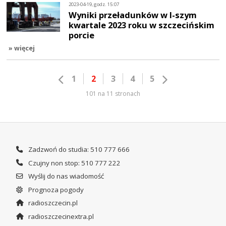
2023-04-19, godz. 15:07
Wyniki przeładunków w I-szym
kwartale 2023 roku w szczecińskim
porcie
» więcej
1
2
3
4
5
101 na 11 stronach
Zadzwoń do studia: 510 777 666
Czujny non stop: 510 777 222
Wyślij do nas wiadomość
Prognoza pogody
radioszczecin.pl
radioszczecinextra.pl