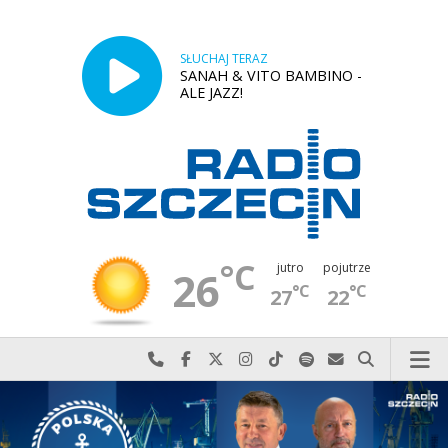
SŁUCHAJ TERAZ
SANAH & VITO BAMBINO -
ALE JAZZ!
°C
jutro
pojutrze
26
°C
°C
27
22
Najlepiej po prostu do nas zadzwoń
Odwiedź nas na Facebook-u
Odwiedź nas na X
Odwiedź nas na Instagram-ie
Odwiedź nas na TikTok-u
Szukaj nas na Spotify
Wyślij do nas w
Szukaj