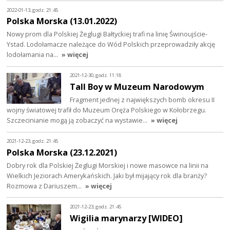
2022-01-13, godz. 21:45
Polska Morska (13.01.2022)
Nowy prom dla Polskiej Żeglugi Bałtyckiej trafi na linię Świnoujście-
Ystad. Lodołamacze należące do Wód Polskich przeprowadziły akcję
lodołamania na…
» więcej
2021-12-30, godz. 11:18
Tall Boy w Muzeum Narodowym
Fragment jednej z największych bomb okresu II
wojny światowej trafił do Muzeum Oręża Polskiego w Kołobrzegu.
Szczecinianie mogą ją zobaczyć na wystawie…
» więcej
2021-12-23, godz. 21:45
Polska Morska (23.12.2021)
Dobry rok dla Polskiej Żeglugi Morskiej i nowe masowce na linii na
Wielkich Jeziorach Amerykańskich. Jaki był mijający rok dla branży?
Rozmowa z Dariuszem…
» więcej
2021-12-23, godz. 21:45
Wigilia marynarzy [WIDEO]