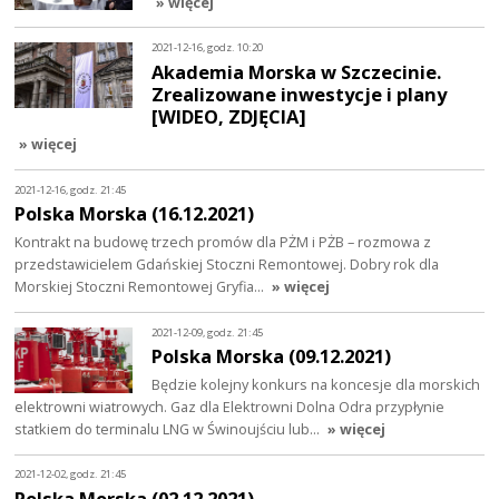
» więcej
2021-12-16, godz. 10:20
Akademia Morska w Szczecinie.
Zrealizowane inwestycje i plany
[WIDEO, ZDJĘCIA]
» więcej
2021-12-16, godz. 21:45
Polska Morska (16.12.2021)
Kontrakt na budowę trzech promów dla PŻM i PŻB – rozmowa z
przedstawicielem Gdańskiej Stoczni Remontowej. Dobry rok dla
Morskiej Stoczni Remontowej Gryfia…
» więcej
2021-12-09, godz. 21:45
Polska Morska (09.12.2021)
Będzie kolejny konkurs na koncesje dla morskich
elektrowni wiatrowych. Gaz dla Elektrowni Dolna Odra przypłynie
statkiem do terminalu LNG w Świnoujściu lub…
» więcej
2021-12-02, godz. 21:45
Polska Morska (02.12.2021)