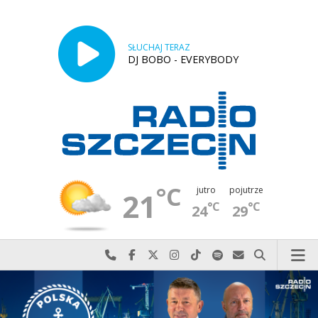
SŁUCHAJ TERAZ
DJ BOBO - EVERYBODY
°C
jutro
pojutrze
21
°C
°C
24
29
Najlepiej po prostu do nas zadzwoń
Odwiedź nas na Facebook-u
Odwiedź nas na X
Odwiedź nas na Instagram-ie
Odwiedź nas na TikTok-u
Szukaj nas na Spotify
Wyślij do nas w
Szukaj