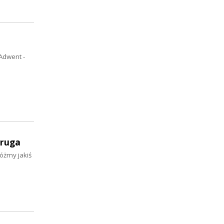
Adwent -
druga
łóżmy jakiś