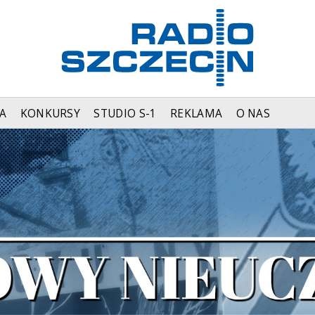
A
KONKURSY
STUDIO S-1
REKLAMA
O NAS