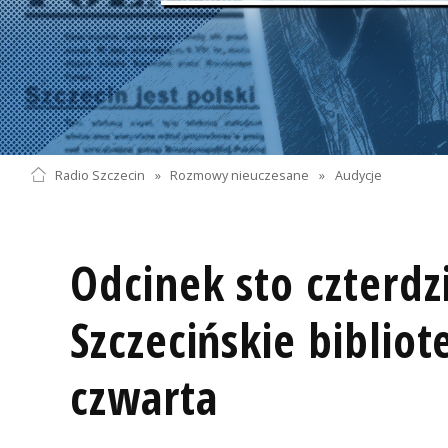
Radio Szczecin
»
Rozmowy nieuczesane
»
Audycje
Odcinek sto czterdz
Szczecińskie bibliot
czwarta