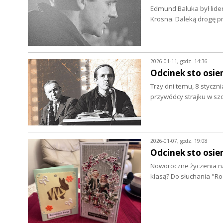
Edmund Bałuka był lider
Krosna. Daleką drogę p
2026-01-11, godz. 14:36
Odcinek sto osie
Trzy dni temu, 8 styczn
przywódcy strajku w szc
2026-01-07, godz. 19:08
Odcinek sto osie
Noworoczne życzenia na 
klasą? Do słuchania "