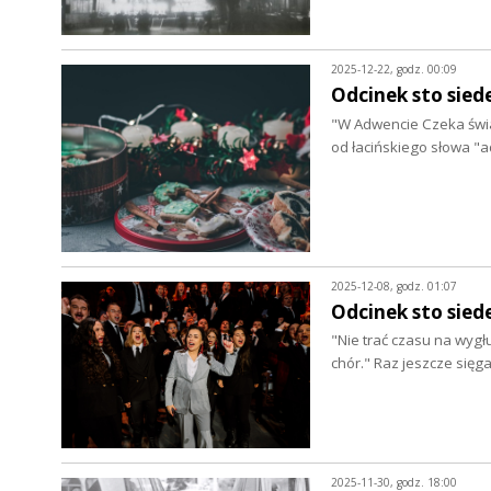
2025-12-22, godz. 00:09
Odcinek sto sied
"W Adwencie Czeka świa
od łacińskiego słowa "a
2025-12-08, godz. 01:07
Odcinek sto sied
"Nie trać czasu na wygłu
chór." Raz jeszcze si
2025-11-30, godz. 18:00