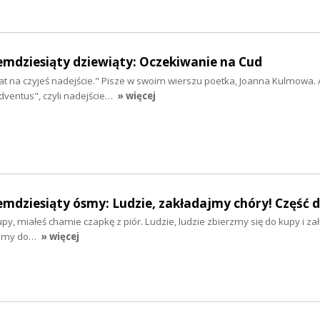
emdziesiąty dziewiąty: Oczekiwanie na Cud
t na czyjeś nadejście." Pisze w swoim wierszu poetka, Joanna Kulmowa. 
dventus", czyli nadejście…
» więcej
emdziesiąty ósmy: Ludzie, zakładajmy chóry! Część 
py, miałeś chamie czapkę z piór. Ludzie, ludzie zbierzmy się do kupy i za
ęgamy do…
» więcej