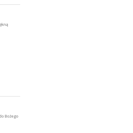
iękną
 do Bożego