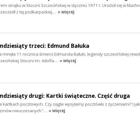
em strajku w Stoczni Szczecińskiej w styczniu 1971 r. Urodził się w Mach
rzeszedł z tej podkarpackiej…
» więcej
mdziesiąty trzeci: Edmund Bałuka
ia minęła 11 rocznica śmierci Edmunda Bałuki, legendy szczecińskiej rewol
zecińskiej Stoczni im. Adolfa…
» więcej
mdziesiąty drugi: Kartki świąteczne. Część druga
kartkach pocztowych. Czy ciągle wysyłamy pocztówki z życzeniami? I jak 
Rozmów nieuczesanych"…
» więcej