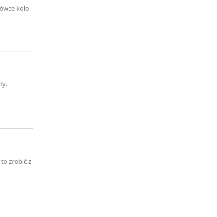
nówce koło
ty.
to zrobić z