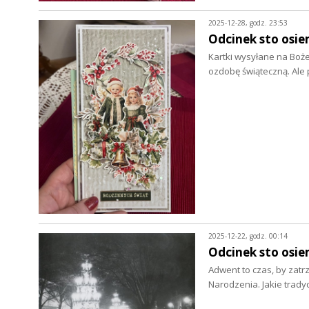
2025-12-28, godz. 23:53
Odcinek sto osie
Kartki wysyłane na Boż
ozdobę świąteczną. Al
2025-12-22, godz. 00:14
Odcinek sto osie
Adwent to czas, by za
Narodzenia. Jakie trad