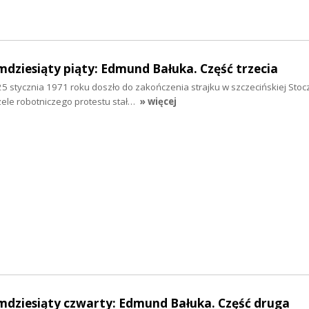
mdziesiąty piąty: Edmund Bałuka. Część trzecia
25 stycznia 1971 roku doszło do zakończenia strajku w szczecińskiej Stocz
zele robotniczego protestu stał…
» więcej
mdziesiąty czwarty: Edmund Bałuka. Część druga