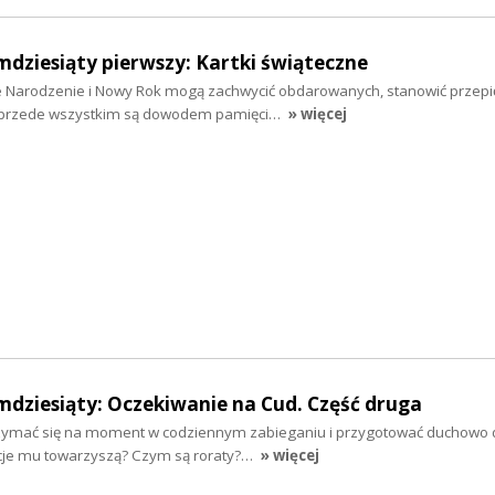
mdziesiąty pierwszy: Kartki świąteczne
e Narodzenie i Nowy Rok mogą zachwycić obdarowanych, stanowić przep
e przede wszystkim są dowodem pamięci…
» więcej
mdziesiąty: Oczekiwanie na Cud. Część druga
trzymać się na moment w codziennym zabieganiu i przygotować duchowo
ycje mu towarzyszą? Czym są roraty?…
» więcej