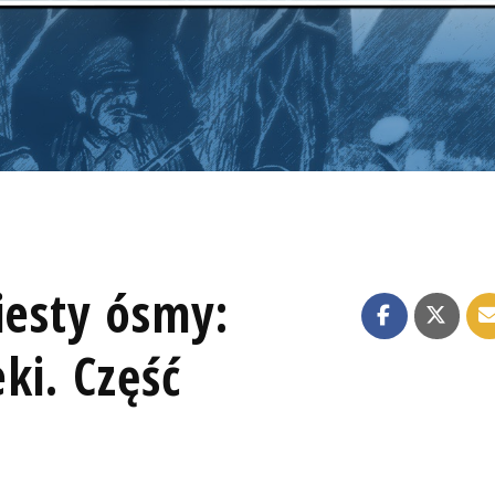
iesty ósmy:
eki. Część