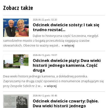
Zobacz także
2026-06-22, godz. 02:20
Odcinek dwieście szósty: I tak się
trudno rozstać...
Dąbie to historyczna część Szczecina, niegdyś
samodzielne miasto z bogatą przeszłością sięgającą czasów
słowiańskich. Obecnie to ważny węzeł…
» więcej
2026-06-15, godz. 19:07
Odcinek dwieście piąty: Dwa wieki
historii jednego kamienia. Część
druga
Dwa wieki historii jednego kamienia, a dokładniej pomnika.
Zapraszamy na drugą część opowieści o monumencie znajdującym się
przy Zespole Szkół nr 2 w…
» więcej
2026-06-12, godz. 00:48
Odcinek dwieście czwarty: Dąbie.
Dwa wieki historii jednego