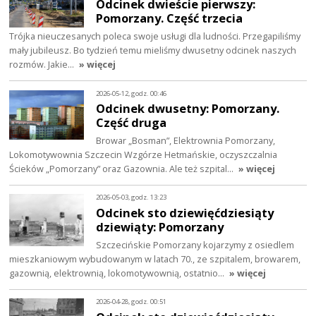
Odcinek dwieście pierwszy:
Pomorzany. Część trzecia
Trójka nieuczesanych poleca swoje usługi dla ludności. Przegapiliśmy
mały jubileusz. Bo tydzień temu mieliśmy dwusetny odcinek naszych
rozmów. Jakie…
» więcej
2026-05-12, godz. 00:46
Odcinek dwusetny: Pomorzany.
Część druga
Browar „Bosman”, Elektrownia Pomorzany,
Lokomotywownia Szczecin Wzgórze Hetmańskie, oczyszczalnia
Ścieków „Pomorzany” oraz Gazownia. Ale też szpital…
» więcej
2026-05-03, godz. 13:23
Odcinek sto dziewięćdziesiąty
dziewiąty: Pomorzany
Szczecińskie Pomorzany kojarzymy z osiedlem
mieszkaniowym wybudowanym w latach 70., ze szpitalem, browarem,
gazownią, elektrownią, lokomotywownią, ostatnio…
» więcej
2026-04-28, godz. 00:51