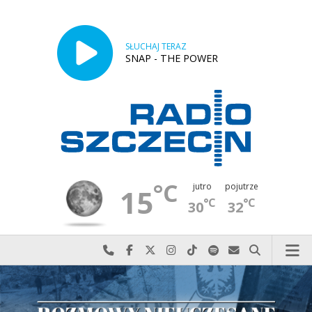
SŁUCHAJ TERAZ
SNAP - THE POWER
°C
jutro
pojutrze
15
°C
°C
30
32
Najlepiej po prostu do nas zadzwoń
Odwiedź nas na Facebook-u
Odwiedź nas na X
Odwiedź nas na Instagram-ie
Odwiedź nas na TikTok-u
Szukaj nas na Spotify
Wyślij do nas w
Szukaj