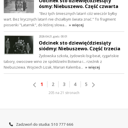
Odcinek sto dziewięćdziesiąty
ósmy: Niebuszewo. Część czwarta
"Bez tych śmiesznych latarń cóż wieczór byłby
wart. Bez lirycznych latarń nie chciałbym świata znać." To fragment
piosenki "Latarnik", do której słowa…
» więcej
2026-04-21, godz. 00:01
Odcinek sto dziewięćdziesiąty
siódmy: Niebuszewo. Część trzecia
Żydowska szkoła, żydowski big-beat, cygańskie
tabory, owocowe wino ze spółdzielni Botwina i… rzeźnik z
Niebuszewa. Wojciech Lizak, Marian Kalemba…
» więcej
1
2
3
4
5
205 na 21 stronach
Zadzwoń do studia: 510 777 666