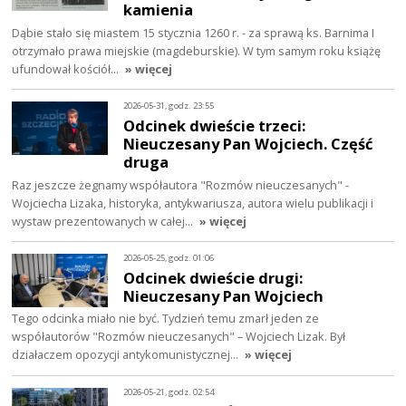
kamienia
Dąbie stało się miastem 15 stycznia 1260 r. - za sprawą ks. Barnima I
otrzymało prawa miejskie (magdeburskie). W tym samym roku książę
ufundował kościół…
» więcej
2026-05-31, godz. 23:55
Odcinek dwieście trzeci:
Nieuczesany Pan Wojciech. Część
druga
Raz jeszcze żegnamy współautora "Rozmów nieuczesanych" -
Wojciecha Lizaka, historyka, antykwariusza, autora wielu publikacji i
wystaw prezentowanych w całej…
» więcej
2026-05-25, godz. 01:06
Odcinek dwieście drugi:
Nieuczesany Pan Wojciech
Tego odcinka miało nie być. Tydzień temu zmarł jeden ze
współautorów "Rozmów nieuczesanych" – Wojciech Lizak. Był
działaczem opozycji antykomunistycznej…
» więcej
2026-05-21, godz. 02:54