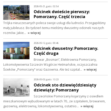
2026-05-21, godz. 02:54
Odcinek dwieście pierwszy:
Pomorzany. Część trzecia
Trójka nieuczesanych poleca swoje usługi dla ludności. Przegapiliśmy
mały jubileusz. Bo tydzień temu mieliśmy dwusetny odcinek naszych
rozmów. Jakie…
» więcej
2026-05-12, godz. 00:46
Odcinek dwusetny: Pomorzany.
Część druga
Browar „Bosman”, Elektrownia Pomorzany,
Lokomotywownia Szczecin Wzgórze Hetmańskie, oczyszczalnia
Ścieków „Pomorzany” oraz Gazownia. Ale też szpital…
» więcej
2026-05-03, godz. 13:23
Odcinek sto dziewięćdziesiąty
dziewiąty: Pomorzany
Szczecińskie Pomorzany kojarzymy z osiedlem
mieszkaniowym wybudowanym w latach 70., ze szpitalem, browarem,
gazownią, elektrownią, lokomotywownią, ostatnio…
» więcej