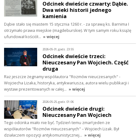
Odcinek dwieście czwarty: Dąbie.
Dwa wieki historii jednego
kamienia
Dąbie stało się miastem 15 stycznia 1260 r. - za sprawą ks. Barnima I
otrzymało prawa miejskie (magdeburskie). W tym samym roku książę
ufundował kościół…
» więcej
2026-05-31, godz. 23:55
Odcinek dwieście trzeci:
Nieuczesany Pan Wojciech. Część
druga
Raz jeszcze żegnamy współautora "Rozmów nieuczesanych" -
Wojciecha Lizaka, historyka, antykwariusza, autora wielu publikacji i
wystaw prezentowanych w całej…
» więcej
2026-05-25, godz. 01:06
Odcinek dwieście drugi:
Nieuczesany Pan Wojciech
Tego odcinka miało nie być. Tydzień temu zmarł jeden ze
współautorów "Rozmów nieuczesanych" – Wojciech Lizak. Był
działaczem opozycji antykomunistycznej…
» więcej