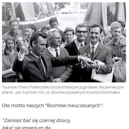
Tournee Chóru Politeczniki Szczecińskiej po Jugosławii. Na pierwszym
planie - Jan Szyrocki. Fot. ze zbiorów prywatnych Erazma Dominaika
Oto motto naszych "Rozmów nieuczesanych":
"Zamiast bać się czarnej dziury,
lękać się imperium zła,