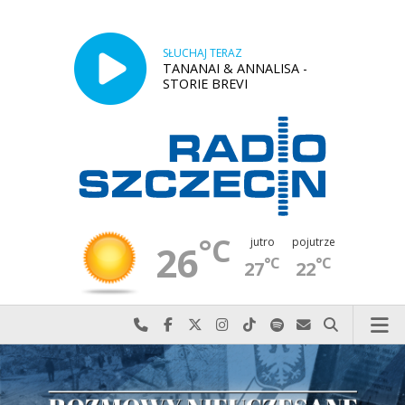
SŁUCHAJ TERAZ
TANANAI & ANNALISA -
STORIE BREVI
°C
jutro
pojutrze
26
°C
°C
27
22
Najlepiej po prostu do nas zadzwoń
Odwiedź nas na Facebook-u
Odwiedź nas na X
Odwiedź nas na Instagram-ie
Odwiedź nas na TikTok-u
Szukaj nas na Spotify
Wyślij do nas w
Szukaj