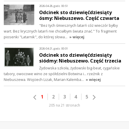
2026-04-28, godz. 00:51
Odcinek sto dziewięćdziesiąty
ósmy: Niebuszewo. Część czwarta
"Bez tych śmiesznych latarń cóż wieczór byłby
wart. Bez lirycznych latarń nie chciałbym świata znać." To fragment
piosenki "Latarnik", do której słowa…
» więcej
2026-04-21, godz. 00:01
Odcinek sto dziewięćdziesiąty
siódmy: Niebuszewo. Część trzecia
Żydowska szkoła, żydowski big-beat, cygańskie
tabory, owocowe wino ze spółdzielni Botwina i… rzeźnik z
Niebuszewa. Wojciech Lizak, Marian Kalemba…
» więcej
1
2
3
4
5
205 na 21 stronach