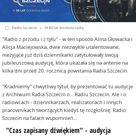
Radio Szczecin
»
W 80 lat dookoła radia
"Radio z przodu i z tyłu" - w ten sposób Alina Głowacka i
Alicja Maciejowska, dwie niezwykle utalentowane,
nieżyjące już dziś dziennikarki zatytułowały swoją
jubileuszową audycję, która ukazała się na antenie na
kilka dni przed 20. rocznicą powstania Radia Szczecin.
"Kradniemy" chwytliwy tytuł, by prezentować tu audycje
z Archiwum Radia Szczecin o... Radiu Szczecin. Ale i o
radiowcach - dziennikarzach, realizatorach i innych
pracownikach tworzących kiedyś tę rozgłośnię. Radio
Szczecin na falach wspomnień...
"Czas zapisany dźwiękiem" - audycja