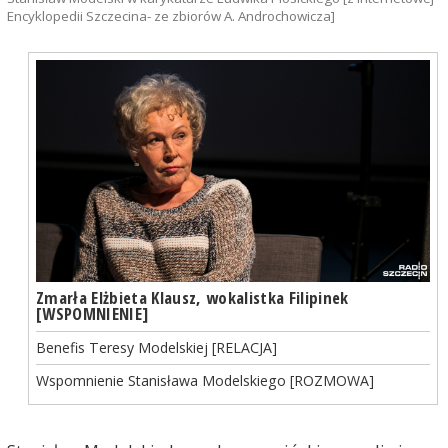
Encyklopedii Szczecina- ze zbiorów A. Androchowicza]
Zmarła Elżbieta Klausz, wokalistka Filipinek
[WSPOMNIENIE]
Benefis Teresy Modelskiej [RELACJA]
Wspomnienie Stanisława Modelskiego [ROZMOWA]