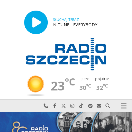
SŁUCHAJ TERAZ
N-TUNE - EVERYBODY
°C
jutro
pojutrze
23
°C
°C
30
32
Najlepiej po prostu do nas zadzwoń
Odwiedź nas na Facebook-u
Odwiedź nas na X
Odwiedź nas na Instagram-ie
Odwiedź nas na TikTok-u
Szukaj nas na Spotify
Wyślij do nas w
Szukaj