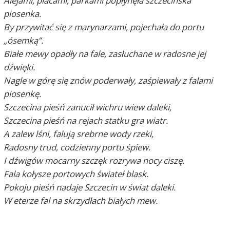
Alejami, placami, parkami popłynęła szczecińska
piosenka.
By przywitać się z marynarzami, pojechała do portu
„ósemką”.
Białe mewy opadły na fale, zasłuchane w radosne jej
dźwięki.
Nagle w górę się znów poderwały, zaśpiewały z falami
piosenkę.
Szczecina pieśń zanucił wichru wiew daleki,
Szczecina pieśń na rejach statku gra wiatr.
A zalew lśni, falują srebrne wody rzeki,
Radosny trud, codzienny portu śpiew.
I dźwigów mocarny szczęk rozrywa nocy ciszę.
Fala kołysze portowych świateł blask.
Pokoju pieśń nadaje Szczecin w świat daleki.
W eterze fal na skrzydłach białych mew.