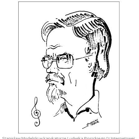
Stanisław Modelski w karykaturze Ludwika Piosickiego [z Internetowej