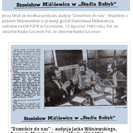
Jerzy Mruk (w środku) podczas audycji "Dzwońcie do nas". Wspólnie z
Jackiem Wiśniewskim (z prawej) gościli Stanisława Miśkiewicza,
sekretarza KW PZPR w Szczecinie. 13 stycznia 1983 roku. Fot. ze
zbiorów Radia Szczecin Fot. ze zbiorów Radia Szczecin
"Dzwońcie do nas" - audycja Jacka Wiśniewskiego,