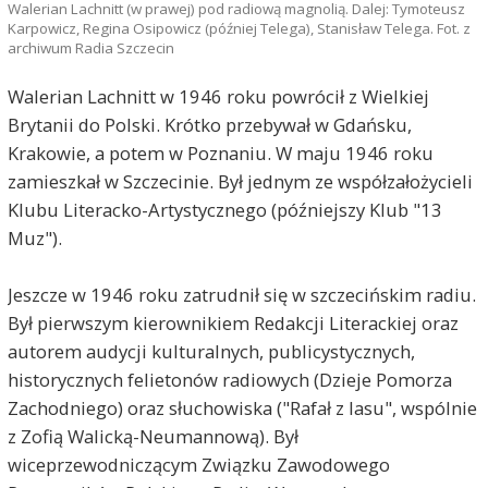
Walerian Lachnitt (w prawej) pod radiową magnolią. Dalej: Tymoteusz
Karpowicz, Regina Osipowicz (później Telega), Stanisław Telega. Fot. z
archiwum Radia Szczecin
Walerian Lachnitt w 1946 roku powrócił z Wielkiej
Brytanii do Polski. Krótko przebywał w Gdańsku,
Krakowie, a potem w Poznaniu. W maju 1946 roku
zamieszkał w Szczecinie. Był jednym ze współzałożycieli
Klubu Literacko-Artystycznego (późniejszy Klub "13
Muz").
Jeszcze w 1946 roku zatrudnił się w szczecińskim radiu.
Był pierwszym kierownikiem Redakcji Literackiej oraz
autorem audycji kulturalnych, publicystycznych,
historycznych felietonów radiowych (Dzieje Pomorza
Zachodniego) oraz słuchowiska ("Rafał z lasu", wspólnie
z Zofią Walicką-Neumannową). Był
wiceprzewodniczącym Związku Zawodowego