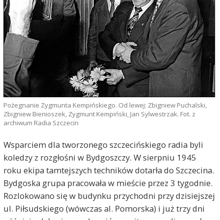
Pożegnanie Zygmunta Kempińskiego. Od lewej: Zbigniew Puchalski,
Zbigniew Bienioszek, Zygmunt Kempiński, Jan Sylwestrzak. Fot. z
archiwum Radia Szczecin
Wsparciem dla tworzonego szczecińskiego radia byli
koledzy z rozgłośni w Bydgoszczy. W sierpniu 1945
roku ekipa tamtejszych techników dotarła do Szczecina.
Bydgoska grupa pracowała w mieście przez 3 tygodnie.
Rozlokowano się w budynku przychodni przy dzisiejszej
ul. Piłsudskiego (wówczas al. Pomorska) i już trzy dni