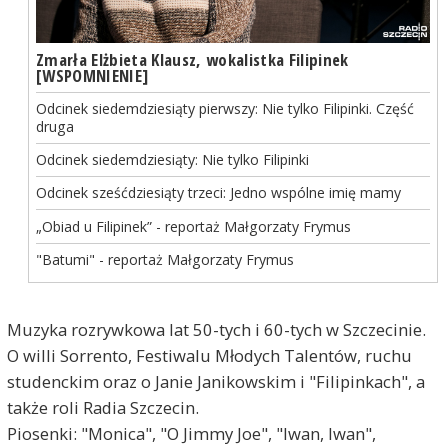
Zmarła Elżbieta Klausz, wokalistka Filipinek
[WSPOMNIENIE]
Odcinek siedemdziesiąty pierwszy: Nie tylko Filipinki. Część
druga
Odcinek siedemdziesiąty: Nie tylko Filipinki
Odcinek sześćdziesiąty trzeci: Jedno wspólne imię mamy
„Obiad u Filipinek” - reportaż Małgorzaty Frymus
"Batumi" - reportaż Małgorzaty Frymus
Muzyka rozrywkowa lat 50-tych i 60-tych w Szczecinie.
O willi Sorrento, Festiwalu Młodych Talentów, ruchu
studenckim oraz o Janie Janikowskim i "Filipinkach", a
także roli Radia Szczecin.
Piosenki: "Monica", "O Jimmy Joe", "Iwan, Iwan",