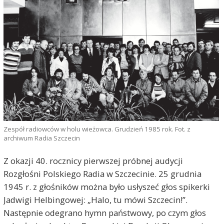
Zespół radiowców w holu wieżowca. Grudzień 1985 rok. Fot. z
archiwum Radia Szczecin
Z okazji 40. rocznicy pierwszej próbnej audycji
Rozgłośni Polskiego Radia w Szczecinie. 25 grudnia
1945 r. z głośników można było usłyszeć głos spikerki
Jadwigi Helbingowej: „Halo, tu mówi Szczecin!”.
Następnie odegrano hymn państwowy, po czym głos