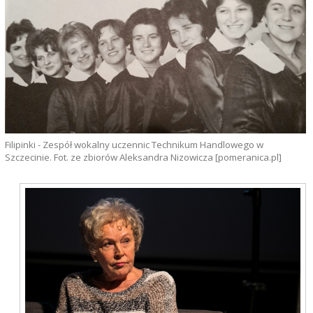
Filipinki - Zespół wokalny uczennic Technikum Handlowego w
Szczecinie. Fot. ze zbiorów Aleksandra Nizowicza [pomeranica.pl]