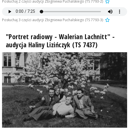
Posłuchaj 2 części audycji Zbigniewa Puchalskiego (TS 7793-2)
Posłuchaj 3 części audycji Zbigniewa Puchalskiego (TS 7793-3)
"Portret radiowy - Walerian Lachnitt" -
audycja Haliny Lizińczyk (TS 7437)