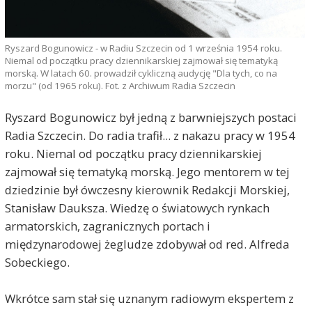
Ryszard Bogunowicz - w Radiu Szczecin od 1 września 1954 roku.
Niemal od początku pracy dziennikarskiej zajmował się tematyką
morską. W latach 60. prowadził cykliczną audycję "Dla tych, co na
morzu" (od 1965 roku). Fot. z Archiwum Radia Szczecin
Ryszard Bogunowicz był jedną z barwniejszych postaci
Radia Szczecin. Do radia trafił... z nakazu pracy w 1954
roku. Niemal od początku pracy dziennikarskiej
zajmował się tematyką morską. Jego mentorem w tej
dziedzinie był ówczesny kierownik Redakcji Morskiej,
Stanisław Dauksza. Wiedzę o światowych rynkach
armatorskich, zagranicznych portach i
międzynarodowej żegludze zdobywał od red. Alfreda
Sobeckiego.
Wkrótce sam stał się uznanym radiowym ekspertem z