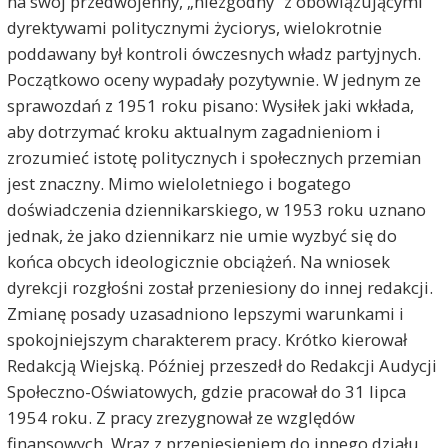
na swój przedwojenny, „niezgodny” z obowiązującymi
dyrektywami politycznymi życiorys, wielokrotnie
poddawany był kontroli ówczesnych władz partyjnych.
Początkowo oceny wypadały pozytywnie. W jednym ze
sprawozdań z 1951 roku pisano: Wysiłek jaki wkłada,
aby dotrzymać kroku aktualnym zagadnieniom i
zrozumieć istotę politycznych i społecznych przemian
jest znaczny. Mimo wieloletniego i bogatego
doświadczenia dziennikarskiego, w 1953 roku uznano
jednak, że jako dziennikarz nie umie wyzbyć się do
końca obcych ideologicznie obciążeń. Na wniosek
dyrekcji rozgłośni został przeniesiony do innej redakcji.
Zmianę posady uzasadniono lepszymi warunkami i
spokojniejszym charakterem pracy. Krótko kierował
Redakcją Wiejską. Później przeszedł do Redakcji Audycji
Społeczno-Oświatowych, gdzie pracował do 31 lipca
1954 roku. Z pracy zrezygnował ze względów
finansowych. Wraz z przeniesieniem do innego działu