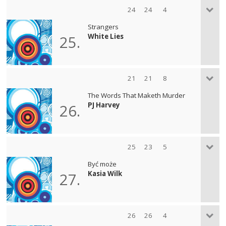
24
24
4
Strangers
White Lies
25.
21
21
8
The Words That Maketh Murder
PJ Harvey
26.
25
23
5
Być może
Kasia Wilk
27.
26
26
4