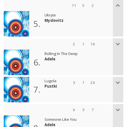
11
5
2
Ukryte
Myslovitz
5.
2
1
16
Rolling In The Deep
Adele
6.
Lugola
3
1
24
Pustki
7.
6
3
7
Someone Like You
Adele