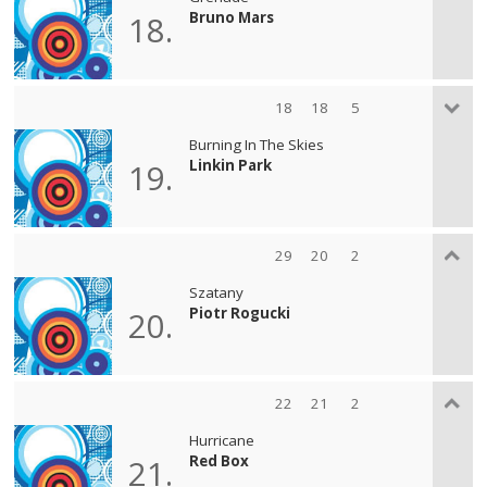
Bruno Mars
18.
18
18
5
Burning In The Skies
Linkin Park
19.
29
20
2
Szatany
Piotr Rogucki
20.
22
21
2
Hurricane
Red Box
21.