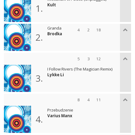
Kult
1.
Granda
4
2
18
Brodka
2.
5
3
12
I Follow Rivers (The Magician Remix)
Lykke Li
3.
8
4
11
Przebudzenie
Varius Manx
4.