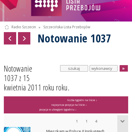
Radio Szczecin
»
Szczecińska Lista Przebojów
Notowanie 1037
Notowanie
1037 z 15
kwietnia 2011 roku roku.
liczba tygodni na liście ↓
najwyższa pozycja na liście ↓
pozycja w ubiegłym tygodniu ↓
1
1
4
Mieszkam w Polsce (Unplugged)