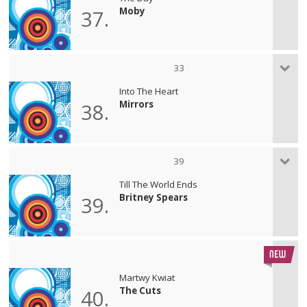
Moby
37.
33
Into The Heart
Mirrors
38.
39
Till The World Ends
Britney Spears
39.
Martwy Kwiat
The Cuts
40.