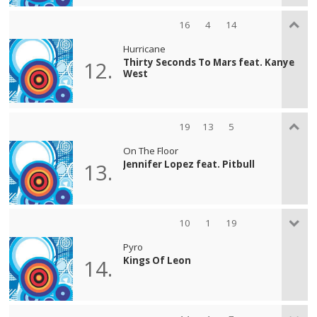
16
4
14
Hurricane
Thirty Seconds To Mars feat. Kanye
12.
West
19
13
5
On The Floor
Jennifer Lopez feat. Pitbull
13.
10
1
19
Pyro
Kings Of Leon
14.