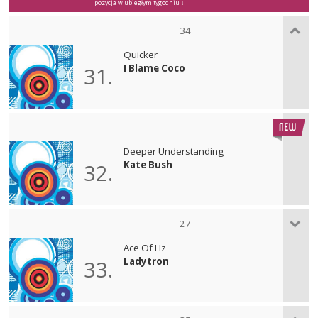
pozycja w ubiegłym tygodniu ↓
34
Quicker
I Blame Coco
31.
Deeper Understanding
Kate Bush
32.
27
Ace Of Hz
Ladytron
33.