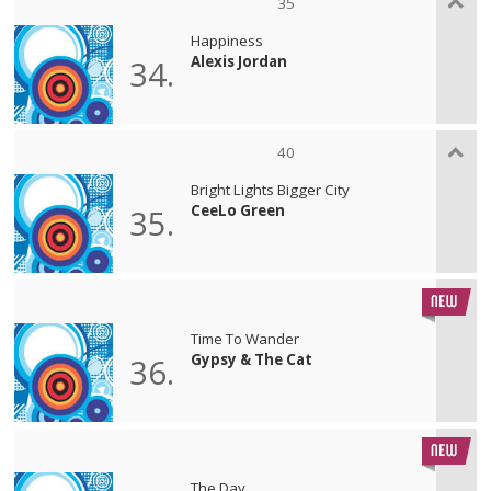
35
Happiness
Alexis Jordan
34.
40
Bright Lights Bigger City
CeeLo Green
35.
Time To Wander
Gypsy & The Cat
36.
The Day