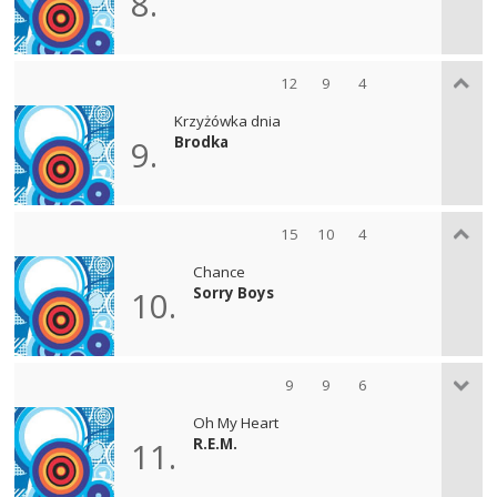
8.
12
9
4
Krzyżówka dnia
Brodka
9.
15
10
4
Chance
Sorry Boys
10.
9
9
6
Oh My Heart
R.E.M.
11.