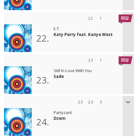
22
1
E.T.
Katy Perry feat. Kanye West
22.
23
1
Still In Love With You
Sade
23.
23
23
3
Partyzant
Dżem
24.