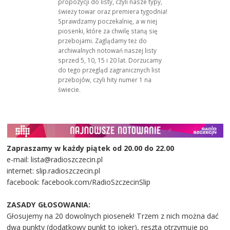
propozycji do listy, czyli nasze typy,
świeży towar oraz premiera tygodnia!
Sprawdzamy poczekalnię, a w niej
piosenki, które za chwilę staną się
przebojami. Zaglądamy też do
archiwalnych notowań naszej listy
sprzed 5, 10, 15 i 20 lat. Dorzucamy
do tego przegląd zagranicznych list
przebojów, czyli hity numer 1 na
świecie.
Zapraszamy w każdy piątek od 20.00 do 22.00
e-mail: lista@radioszczecin.pl
internet: slip.radioszczecin.pl
facebook: facebook.com/RadioSzczecinSlip
ZASADY GŁOSOWANIA:
Głosujemy na 20 dowolnych piosenek! Trzem z nich można dać
dwa punkty (dodatkowy punkt to joker), reszta otrzymuje po