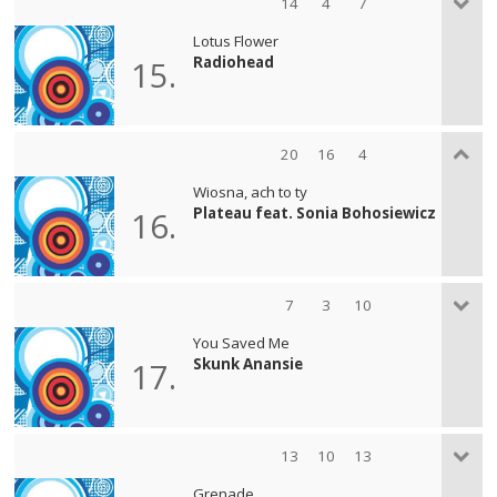
14
4
7
Lotus Flower
Radiohead
15.
20
16
4
Wiosna, ach to ty
Plateau feat. Sonia Bohosiewicz
16.
7
3
10
You Saved Me
Skunk Anansie
17.
13
10
13
Grenade