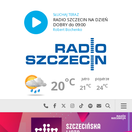
SŁUCHAJ TERAZ
RADIO SZCZECIN NA DZIEŃ
DOBRY do 09:00
Robert Bochenko
°C
jutro
pojutrze
20
°C
°C
21
24
Najlepiej po prostu do nas zadzwoń
Odwiedź nas na Facebook-u
Odwiedź nas na X
Odwiedź nas na Instagram-ie
Odwiedź nas na TikTok-u
Szukaj nas na Spotify
Wyślij do nas w
Szukaj