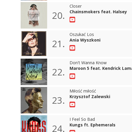
Closer
Chainsmokers feat. Halsey
20.
Oszukać Los
Ania Wyszkoni
21.
Don't Wanna Know
Maroon 5 feat. Kendrick Lam
22.
Miłość miłość
Krzysztof Zalewski
23.
I Feel So Bad
Kungs ft. Ephemerals
24.