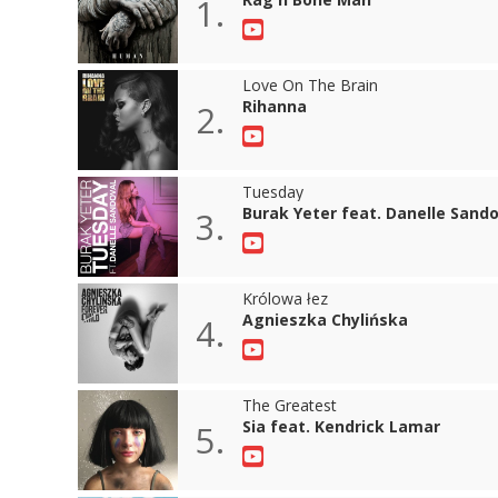
1.
Love On The Brain
Rihanna
2.
Tuesday
Burak Yeter feat. Danelle Sando
3.
Królowa łez
Agnieszka Chylińska
4.
The Greatest
Sia feat. Kendrick Lamar
5.