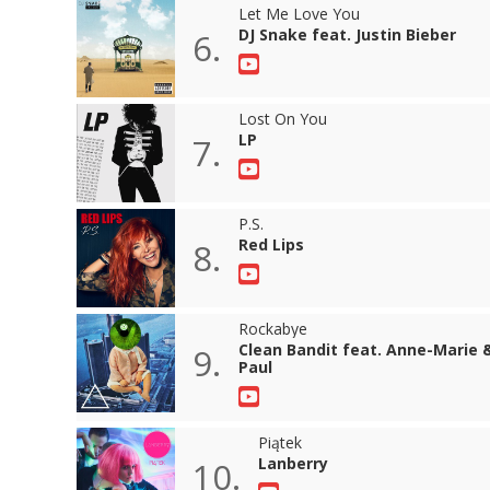
Let Me Love You
DJ Snake feat. Justin Bieber
6.
Lost On You
LP
7.
P.S.
Red Lips
8.
Rockabye
Clean Bandit feat. Anne-Marie 
9.
Paul
Piątek
Lanberry
10.