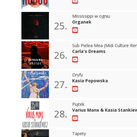
Mississippi w ogniu
Organek
25.
Sub Pielea Mea (Midi Culture Re
Carla's Dreams
26.
Dryfy
Kasia Popowska
27.
Piątek
Varius Manx & Kasia Stankie
28.
Tapety