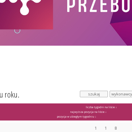
u roku.
liczba tygodni na liście ↓
najwyższa pozycja na liście ↓
pozycja w ubiegłym tygodniu ↓
1
1
8