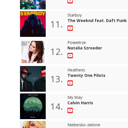
Starboy
The Weeknd feat. Daft Punk
11.
Powietrze
Natalia Szroeder
12.
Heathens
Twenty One Pilots
13.
My Way
Calvin Harris
14.
Niebiesko-zielone