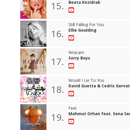
Beata Kozidrak
15.
Still Falling For You
Ellie Goulding
16.
Wracam
Sorry Boys
17.
Would I Lie To You
David Guetta & Cedris Gervais
18.
Feel
Mahmut Orhan feat. Sena Se
19.