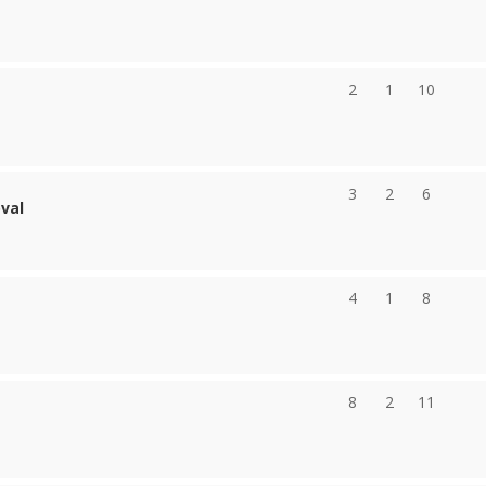
2
1
10
3
2
6
val
4
1
8
8
2
11