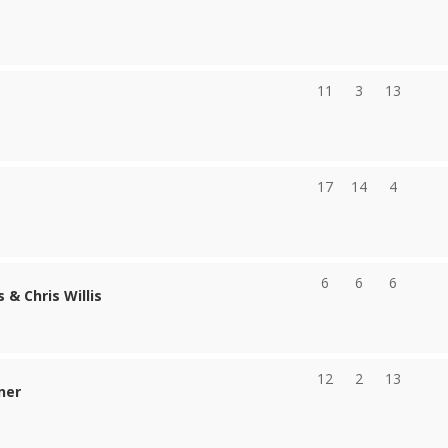
11
3
13
17
14
4
6
6
6
 & Chris Willis
12
2
13
ner