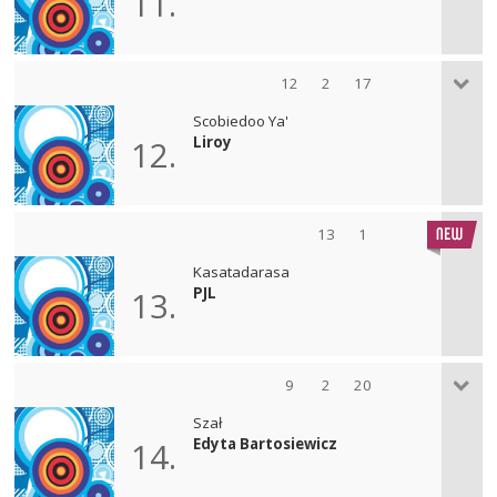
11.
12
2
17
Scobiedoo Ya'
Liroy
12.
13
1
Kasatadarasa
PJL
13.
9
2
20
Szał
Edyta Bartosiewicz
14.