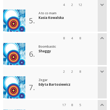
4
2
12
A to co mam
Kasia Kowalska
5.
8
4
8
Boombastic
Shaggy
6.
2
2
8
Zegar
Edyta Bartosiewicz
7.
17
8
5