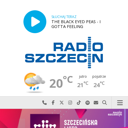
SŁUCHAJ TERAZ
THE BLACK EYED PEAS - I
GOTTA FEELING
°C
jutro
pojutrze
20
°C
°C
21
24
Najlepiej po prostu do nas zadzwoń
Odwiedź nas na Facebook-u
Odwiedź nas na X
Odwiedź nas na Instagram-ie
Odwiedź nas na TikTok-u
Szukaj nas na Spotify
Wyślij do nas w
Szukaj