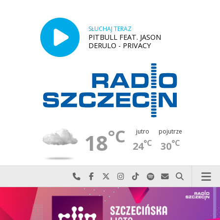
SŁUCHAJ TERAZ
PITBULL FEAT. JASON
DERULO - PRIVACY
°C
jutro
pojutrze
18
°C
°C
24
30
Najlepiej po prostu do nas zadzwoń
Odwiedź nas na Facebook-u
Odwiedź nas na X
Odwiedź nas na Instagram-ie
Odwiedź nas na TikTok-u
Szukaj nas na Spotify
Wyślij do nas w
Szukaj