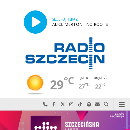
SŁUCHAJ TERAZ
ALICE MERTON - NO ROOTS
°C
jutro
pojutrze
29
°C
°C
27
22
Najlepiej po prostu do nas zadzwoń
Odwiedź nas na Facebook-u
Odwiedź nas na X
Odwiedź nas na Instagram-ie
Odwiedź nas na TikTok-u
Szukaj nas na Spotify
Wyślij do nas w
Szukaj