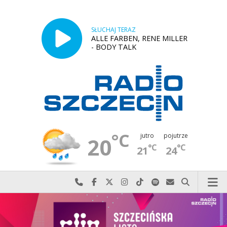
SŁUCHAJ TERAZ
ALLE FARBEN, RENE MILLER
- BODY TALK
°C
jutro
pojutrze
20
°C
°C
21
24
Najlepiej po prostu do nas zadzwoń
Odwiedź nas na Facebook-u
Odwiedź nas na X
Odwiedź nas na Instagram-ie
Odwiedź nas na TikTok-u
Szukaj nas na Spotify
Wyślij do nas w
Szukaj