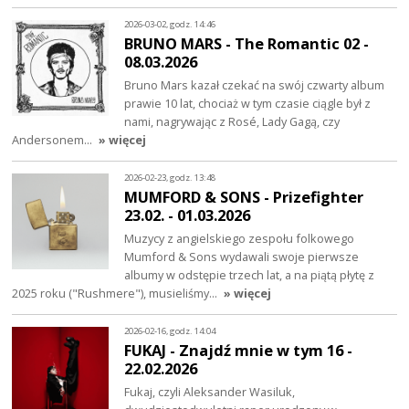
2026-03-02, godz. 14:46
BRUNO MARS - The Romantic 02 -
08.03.2026
Bruno Mars kazał czekać na swój czwarty album
prawie 10 lat, chociaż w tym czasie ciągle był z
nami, nagrywając z Rosé, Lady Gagą, czy
Andersonem…
» więcej
2026-02-23, godz. 13:48
MUMFORD & SONS - Prizefighter
23.02. - 01.03.2026
Muzycy z angielskiego zespołu folkowego
Mumford & Sons wydawali swoje pierwsze
albumy w odstępie trzech lat, a na piątą płytę z
2025 roku ("Rushmere"), musieliśmy…
» więcej
2026-02-16, godz. 14:04
FUKAJ - Znajdź mnie w tym 16 -
22.02.2026
Fukaj, czyli Aleksander Wasiluk,