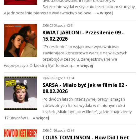
dwudziestodwuletni raper urodzony w
Szczecinie wydał w styczniu trzeci album studyjny,
a jednocześnie pierwsze wydawnictwo solowe…
» więcej
2026-02-09, godz. 12:21
KWIAT JABŁONI - Przesilenie 09 -
15.02.2026
"Przesilenie" to wyjątkowe wydawnictwo
zawierające koncertowe wersje największych
przebojów zespołu, zarejestrowane we
współpracy z Orkiestrą Symfoniczną…
» więcej
2026-02-02, godz. 13:34
SARSA - Miało być jak w filmie 02 -
08.02.2026
Po dwóch latach intensywnej pracy i zmagań
zdrowotnych Sarsa wydała w minionym roku
krążek „Miało być jak w filmie”, gdzie znajdziemy
17 utworów i…
» więcej
2026-01-26, godz. 12:14
LOUIS TOMLINSON - How Did I Get