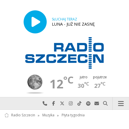
SŁUCHAJ TERAZ
LUNA - JUŻ NIE ZASNĘ
°C
jutro
pojutrze
12
°C
°C
30
27
Najlepiej po prostu do nas zadzwoń
Odwiedź nas na Facebook-u
Odwiedź nas na X
Odwiedź nas na Instagram-ie
Odwiedź nas na TikTok-u
Szukaj nas na Spotify
Wyślij do nas w
Szukaj
Radio Szczecin
»
Muzyka
»
Płyta tygodnia