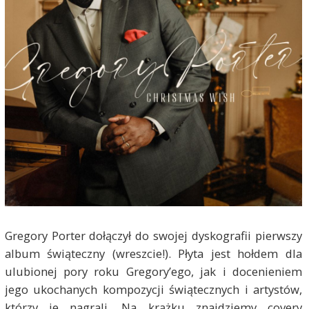
Gregory Porter dołączył do swojej dyskografii pierwszy
album świąteczny (wreszcie!). Płyta jest hołdem dla
ulubionej pory roku Gregory’ego, jak i docenieniem
jego ukochanych kompozycji świątecznych i artystów,
którzy je nagrali. Na krążku znajdziemy covery