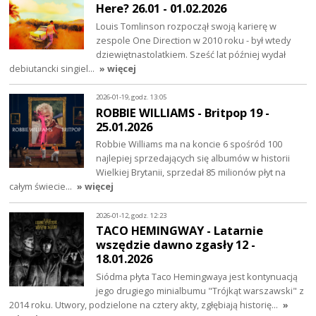
Here? 26.01 - 01.02.2026
Louis Tomlinson rozpoczął swoją karierę w
zespole One Direction w 2010 roku - był wtedy
dziewiętnastolatkiem. Sześć lat później wydał
debiutancki singiel…
» więcej
2026-01-19, godz. 13:05
ROBBIE WILLIAMS - Britpop 19 -
25.01.2026
Robbie Williams ma na koncie 6 spośród 100
najlepiej sprzedających się albumów w historii
Wielkiej Brytanii, sprzedał 85 milionów płyt na
całym świecie…
» więcej
2026-01-12, godz. 12:23
TACO HEMINGWAY - Latarnie
wszędzie dawno zgasły 12 -
18.01.2026
Siódma płyta Taco Hemingwaya jest kontynuacją
jego drugiego minialbumu "Trójkąt warszawski" z
2014 roku. Utwory, podzielone na cztery akty, zgłębiają historię…
»