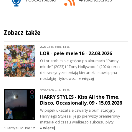
Zobacz także
2026-03-16, godz. 14:38
LOR - pele-mele 16 - 22.03.2026
O Lor zrobiło się głośno po albumach "Panny
młode" (2023) i "Żony Hollywood" (2024), teraz
dziewczyny zmieniają kierunek i stawiają na
nostalgię - tytułowe…
» więcej
2026-03-09, godz. 13:38
HARRY STYLES - Kiss All the Time.
Disco, Occasionally. 09 - 15.03.2026
W piątek ukazał się czwarty album studyjny
Harry'ego Stylesa i jego pierwszy premierowy
materiał od czasu wielkiego sukcesu płyty
"Harry’s House" z…
» więcej