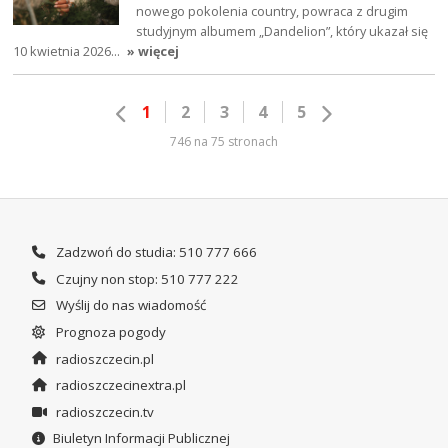
nowego pokolenia country, powraca z drugim
studyjnym albumem „Dandelion”, który ukazał się
10 kwietnia 2026…
» więcej
1
2
3
4
5
746 na 75 stronach
Zadzwoń do studia: 510 777 666
Czujny non stop: 510 777 222
Wyślij do nas wiadomość
Prognoza pogody
radioszczecin.pl
radioszczecinextra.pl
radioszczecin.tv
Biuletyn Informacji Publicznej