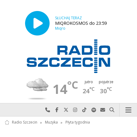
SŁUCHAJ TERAZ
MIQROKOSMOS do 23:59
Miqro
°C
jutro
pojutrze
14
°C
°C
24
30
Najlepiej po prostu do nas zadzwoń
Odwiedź nas na Facebook-u
Odwiedź nas na X
Odwiedź nas na Instagram-ie
Odwiedź nas na TikTok-u
Szukaj nas na Spotify
Wyślij do nas w
Szukaj
Radio Szczecin
»
Muzyka
»
Płyta tygodnia