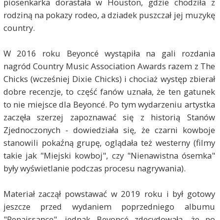
piosenkarka dorastała w Houston, gdzie chodziła z
rodziną na pokazy rodeo, a dziadek puszczał jej muzykę
country.
W 2016 roku Beyoncé wystąpiła na gali rozdania
nagród Country Music Association Awards razem z The
Chicks (wcześniej Dixie Chicks) i chociaż występ zbierał
dobre recenzje, to część fanów uznała, że ten gatunek
to nie miejsce dla Beyoncé. Po tym wydarzeniu artystka
zaczęła szerzej zapoznawać się z historią Stanów
Zjednoczonych - dowiedziała się, że czarni kowboje
stanowili pokaźną grupę, oglądała też westerny (filmy
takie jak "Miejski kowboj", czy "Nienawistna ósemka"
były wyświetlanie podczas procesu nagrywania).
Materiał zaczął powstawać w 2019 roku i był gotowy
jeszcze przed wydaniem poprzedniego albumu
"Renaissance", jednak Beyoncé zdecydowała, że po