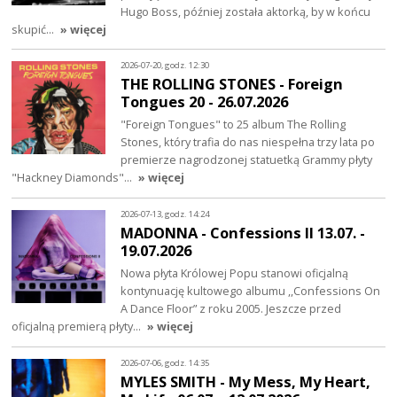
Hugo Boss, później została aktorką, by w końcu
skupić…
» więcej
2026-07-20, godz. 12:30
THE ROLLING STONES - Foreign
Tongues 20 - 26.07.2026
"Foreign Tongues" to 25 album The Rolling
Stones, który trafia do nas niespełna trzy lata po
premierze nagrodzonej statuetką Grammy płyty
"Hackney Diamonds"…
» więcej
2026-07-13, godz. 14:24
MADONNA - Confessions II 13.07. -
19.07.2026
Nowa płyta Królowej Popu stanowi oficjalną
kontynuację kultowego albumu ,,Confessions On
A Dance Floor” z roku 2005. Jeszcze przed
oficjalną premierą płyty…
» więcej
2026-07-06, godz. 14:35
MYLES SMITH - My Mess, My Heart,