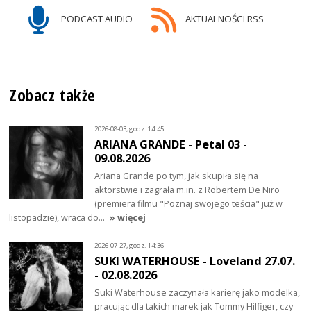
PODCAST AUDIO
AKTUALNOŚCI RSS
Zobacz także
2026-08-03, godz. 14:45
ARIANA GRANDE - Petal 03 -
09.08.2026
Ariana Grande po tym, jak skupiła się na
aktorstwie i zagrała m.in. z Robertem De Niro
(premiera filmu "Poznaj swojego teścia" już w
listopadzie), wraca do…
» więcej
2026-07-27, godz. 14:36
SUKI WATERHOUSE - Loveland 27.07.
- 02.08.2026
Suki Waterhouse zaczynała karierę jako modelka,
pracując dla takich marek jak Tommy Hilfiger, czy