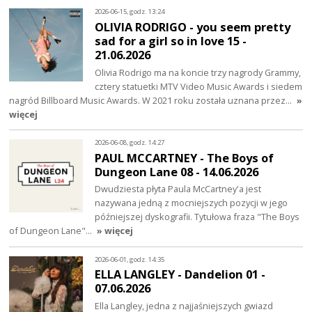
2026-06-15, godz. 13:24
OLIVIA RODRIGO - you seem pretty
sad for a girl so in love 15 -
21.06.2026
Olivia Rodrigo ma na koncie trzy nagrody Grammy,
cztery statuetki MTV Video Music Awards i siedem
nagród Billboard Music Awards. W 2021 roku została uznana przez…
»
więcej
2026-06-08, godz. 14:27
PAUL MCCARTNEY - The Boys of
Dungeon Lane 08 - 14.06.2026
Dwudziesta płyta Paula McCartney'a jest
nazywana jedną z mocniejszych pozycji w jego
późniejszej dyskografii. Tytułowa fraza "The Boys
of Dungeon Lane"…
» więcej
2026-06-01, godz. 14:35
ELLA LANGLEY - Dandelion 01 -
07.06.2026
Ella Langley, jedna z najjaśniejszych gwiazd