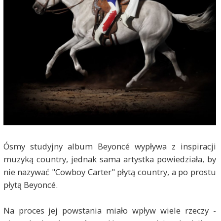
Ósmy studyjny album Beyoncé wypływa z inspiracji
muzyką country, jednak sama artystka powiedziała, by
nie nazywać "Cowboy Carter" płytą country, a po prostu
płytą Beyoncé.
Na proces jej powstania miało wpływ wiele rzeczy -