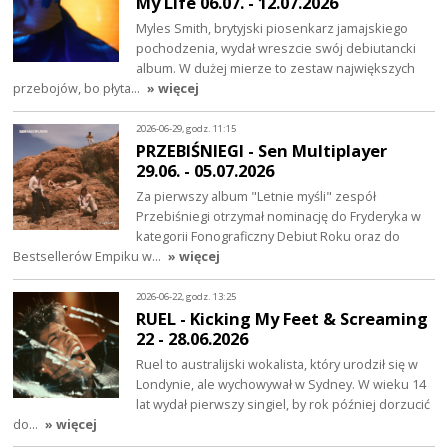
My Life 06.07. - 12.07.2026
Myles Smith, brytyjski piosenkarz jamajskiego
pochodzenia, wydał wreszcie swój debiutancki
album. W dużej mierze to zestaw największych
przebojów, bo płyta…
» więcej
2026-06-29, godz. 11:15
PRZEBIŚNIEGI - Sen Multiplayer
29.06. - 05.07.2026
Za pierwszy album "Letnie myśli" zespół
Przebiśniegi otrzymał nominację do Fryderyka w
kategorii Fonograficzny Debiut Roku oraz do
Bestsellerów Empiku w…
» więcej
2026-06-22, godz. 13:25
RUEL - Kicking My Feet & Screaming
22 - 28.06.2026
Ruel to australijski wokalista, który urodził się w
Londynie, ale wychowywał w Sydney. W wieku 14
lat wydał pierwszy singiel, by rok później dorzucić
do…
» więcej