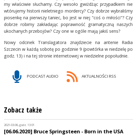
my właściwie słuchamy. Czy wesoło gwiżdżąc przypadkiem nie
wtórujemy historii nieletniego mordercy? Czy dobrze wybraliśmy
piosenkę na pierwszy taniec, bo jest w niej "coś o miłości"? Czy
dobrze robimy zakładając poprawność gramatyczną naszych
ukochanych przebojów? Czy one w ogóle mają jakiś sens?
Nowy odcinek Translagatora znajdziecie na antenie Radia
Szczecin w każdą sobotę po godzinie 9 (powtórka w niedzielę po
godz. 13) i na tej stronie internetowej w niedzielne popołudnie.
PODCAST AUDIO
AKTUALNOŚCI RSS
Zobacz także
2021-03-06, godz. 13:01
[06.06.2020] Bruce Springsteen - Born in the USA