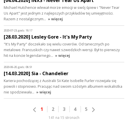
[04.04.2020] INXS - Never Tear Us Apart
Michael Hutchence wlewał morze emocji w swój śpiew i "Never Tear
Us Apart" jest jednym z najlepszych przykładów tej umiejętności.
Razem z nostalgicznym…
» więcej
2020-07-23, godz. 18:17
[28.03.2020] Lesley Gore - It's My Party
"It's My Party" doczekało się wielu coverów. Od tanecznych po
metalowe. Francuskich czy nawet szwedzkich wersji. Był to pierwszy
hit na koncie legendarnego…
» więcej
2020-06-20, godz. 08:51
[14.03.2020] Sia - Chandelier
Kariera pochodzącej z Australii Sii Kate Isobelle Furler rozwijała się
powoli i stopniowo. Pracując nad swoim szóstym albumem wokalistka
nie spodziewała…
» więcej
1
2
3
4
5
141 na 15 stronach