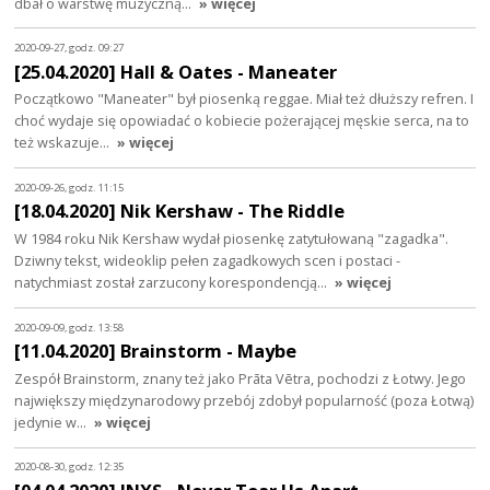
dbał o warstwę muzyczną…
» więcej
2020-09-27, godz. 09:27
[25.04.2020] Hall & Oates - Maneater
Początkowo "Maneater" był piosenką reggae. Miał też dłuższy refren. I
choć wydaje się opowiadać o kobiecie pożerającej męskie serca, na to
też wskazuje…
» więcej
2020-09-26, godz. 11:15
[18.04.2020] Nik Kershaw - The Riddle
W 1984 roku Nik Kershaw wydał piosenkę zatytułowaną "zagadka".
Dziwny tekst, wideoklip pełen zagadkowych scen i postaci -
natychmiast został zarzucony korespondencją…
» więcej
2020-09-09, godz. 13:58
[11.04.2020] Brainstorm - Maybe
Zespół Brainstorm, znany też jako Prāta Vētra, pochodzi z Łotwy. Jego
największy międzynarodowy przebój zdobył popularność (poza Łotwą)
jedynie w…
» więcej
2020-08-30, godz. 12:35