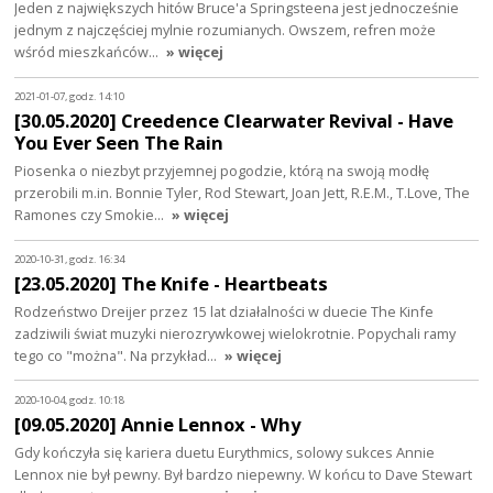
Jeden z największych hitów Bruce'a Springsteena jest jednocześnie
jednym z najczęściej mylnie rozumianych. Owszem, refren może
wśród mieszkańców…
» więcej
2021-01-07, godz. 14:10
[30.05.2020] Creedence Clearwater Revival - Have
You Ever Seen The Rain
Piosenka o niezbyt przyjemnej pogodzie, którą na swoją modłę
przerobili m.in. Bonnie Tyler, Rod Stewart, Joan Jett, R.E.M., T.Love, The
Ramones czy Smokie…
» więcej
2020-10-31, godz. 16:34
[23.05.2020] The Knife - Heartbeats
Rodzeństwo Dreijer przez 15 lat działalności w duecie The Kinfe
zadziwili świat muzyki nierozrywkowej wielokrotnie. Popychali ramy
tego co "można". Na przykład…
» więcej
2020-10-04, godz. 10:18
[09.05.2020] Annie Lennox - Why
Gdy kończyła się kariera duetu Eurythmics, solowy sukces Annie
Lennox nie był pewny. Był bardzo niepewny. W końcu to Dave Stewart