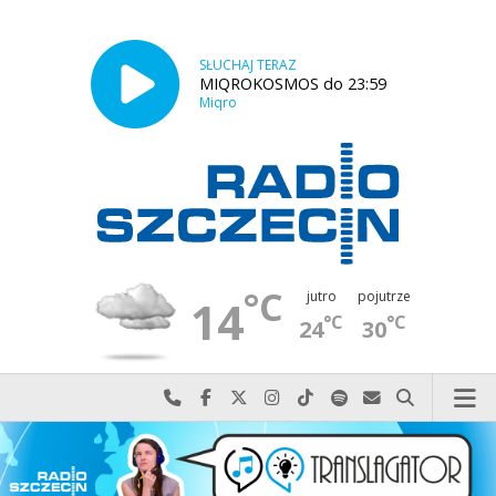
SŁUCHAJ TERAZ
MIQROKOSMOS do 23:59
Miqro
°C
jutro
pojutrze
14
°C
°C
24
30
Najlepiej po prostu do nas zadzwoń
Odwiedź nas na Facebook-u
Odwiedź nas na X
Odwiedź nas na Instagram-ie
Odwiedź nas na TikTok-u
Szukaj nas na Spotify
Wyślij do nas w
Szukaj