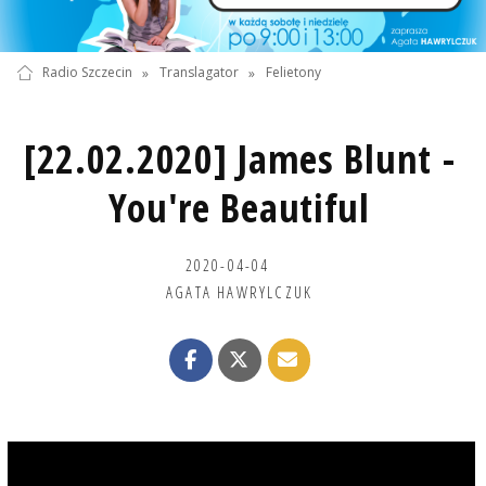
Radio Szczecin
»
Translagator
»
Felietony
[22.02.2020] James Blunt -
You're Beautiful
2020-04-04
AGATA HAWRYLCZUK