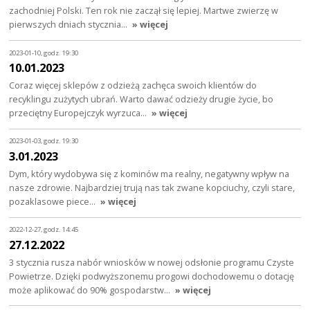
zachodniej Polski. Ten rok nie zaczął się lepiej. Martwe zwierzę w
pierwszych dniach stycznia…
» więcej
2023-01-10, godz. 19:30
10.01.2023
Coraz więcej sklepów z odzieżą zachęca swoich klientów do
recyklingu zużytych ubrań. Warto dawać odzieży drugie życie, bo
przeciętny Europejczyk wyrzu­ca…
» więcej
2023-01-03, godz. 19:30
3.01.2023
Dym, który wydobywa się z kominów ma realny, negatywny wpływ na
nasze zdrowie. Najbardziej trują nas tak zwane kopciuchy, czyli stare,
pozaklasowe piece…
» więcej
2022-12-27, godz. 14:45
27.12.2022
3 stycznia rusza nabór wniosków w nowej odsłonie programu Czyste
Powietrze. Dzięki podwyższonemu progowi dochodowemu o dotację
może aplikować do 90% gospodarstw…
» więcej