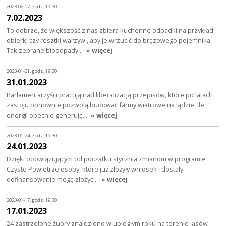
2023-02-07, godz. 19:30
7.02.2023
To dobrze, że większość z nas zbiera kuchenne odpadki na przykład
obierki czy resztki warzyw , aby je wrzucić do brązowego pojemnika.
Tak zebrane bioodpady…
» więcej
2023-01-31, godz. 19:30
31.01.2023
Parlamentarzyści pracują nad liberalizacją przepisów, które po latach
zastoju ponownie pozwolą budować farmy wiatrowe na lądzie. Ile
energii obecnie generują…
» więcej
2023-01-24, godz. 19:30
24.01.2023
Dzięki obowiązującym od początku stycznia zmianom w programie
Czyste Powietrze osoby, które już złożyły wniosek i dostały
dofinansowanie mogą złożyć…
» więcej
2023-01-17, godz. 19:30
17.01.2023
24 zastrzelone żubry znaleziono w ubiegłym roku na terenie lasów