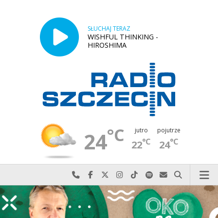
SŁUCHAJ TERAZ
WISHFUL THINKING -
HIROSHIMA
°C
jutro
pojutrze
24
°C
°C
22
24
Najlepiej po prostu do nas zadzwoń
Odwiedź nas na Facebook-u
Odwiedź nas na X
Odwiedź nas na Instagram-ie
Odwiedź nas na TikTok-u
Szukaj nas na Spotify
Wyślij do nas w
Szukaj