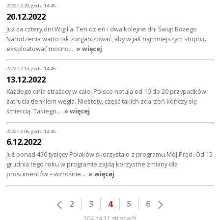
2022-12-20, godz. 14:45
20.12.2022
Już za cztery dni Wigilia. Ten dzień i dwa kolejne dni Świąt Bożego
Narodzenia warto tak zorganizować, aby w jak najmniejszym stopniu
eksploatować mocno…
» więcej
2022-12-13, godz. 14:45
13.12.2022
Każdego dnia strażacy w całej Polsce notują od 10 do 20 przypadków
zatrucia tlenkiem węgla. Niestety, część takich zdarzeń kończy się
śmiercią. Takiego…
» więcej
2022-12-06, godz. 14:45
6.12.2022
Już ponad 450 tysięcy Polaków skorzystało z programu Mój Prąd. Od 15
grudnia tego roku w programie zajdą korzystne zmiany dla
prosumentów – wzrośnie…
» więcej
2
3
4
5
6
104 na 11 stronach