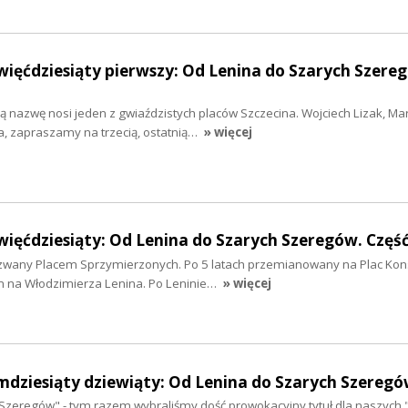
więćdziesiąty pierwszy: Od Lenina do Szarych Szere
 nazwę nosi jeden z gwiaździstych placów Szczecina. Wojciech Lizak, Ma
a, zapraszamy na trzecią, ostatnią…
» więcej
więćdziesiąty: Od Lenina do Szarych Szeregów. Częś
azwany Placem Sprzymierzonych. Po 5 latach przemianowany na Plac Ko
 na Włodzimierza Lenina. Po Leninie…
» więcej
mdziesiąty dziewiąty: Od Lenina do Szarych Szereg
Szeregów" - tym razem wybraliśmy dość prowokacyjny tytuł dla naszyc