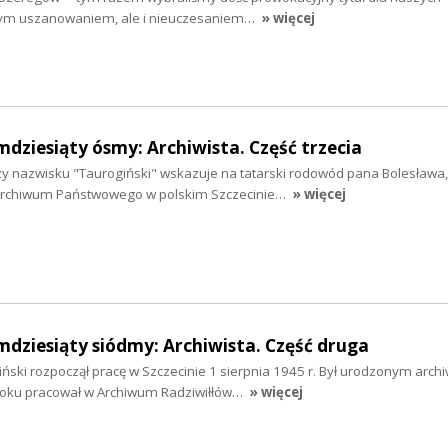
nym uszanowaniem, ale i nieuczesaniem…
» więcej
mdziesiąty ósmy: Archiwista. Część trzecia
 nazwisku "Taurogiński" wskazuje na tatarski rodowód pana Bolesława,
Archiwum Państwowego w polskim Szczecinie…
» więcej
mdziesiąty siódmy: Archiwista. Część druga
ski rozpoczął pracę w Szczecinie 1 sierpnia 1945 r. Był urodzonym archiw
roku pracował w Archiwum Radziwiłłów…
» więcej