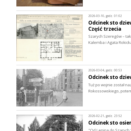
2026-03-10, godz. 01:02
Odcinek sto dzie
Część trzecia
Szarych Szeregów – taką
Kalemba i Agata Rokick
2026-03-04, godz. 00:53
Odcinek sto dzie
Tuż po wojnie został n
Rokossowskiego, potem
2026-02-21, godz. 23:52
Odcinek sto osie
"Od Lenina do Szarych 