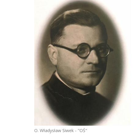
O. Władysław Siwek - "OŚ"