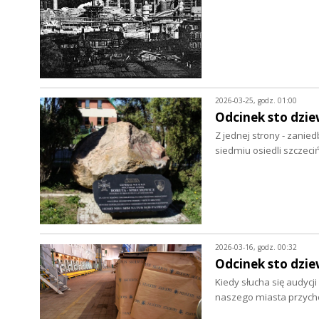
2026-03-25, godz. 01:00
Odcinek sto dziew
Z jednej strony - zanied
siedmiu osiedli szczeci
2026-03-16, godz. 00:32
Odcinek sto dziew
Kiedy słucha się audycj
naszego miasta przycho