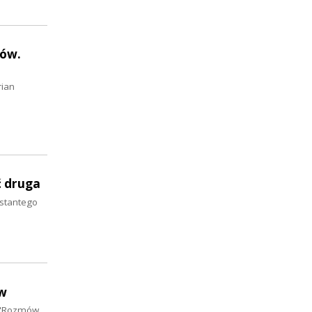
gów.
rian
ć druga
nstantego
ów
h "Rozmów