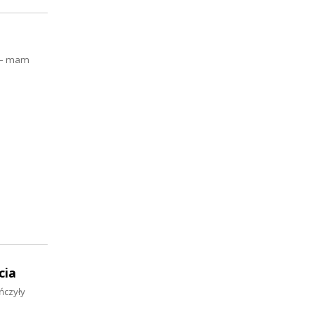
e – mam
cia
ńczyły