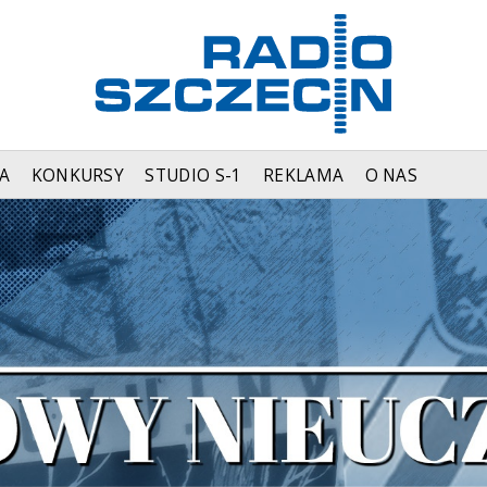
A
KONKURSY
STUDIO S-1
REKLAMA
O NAS