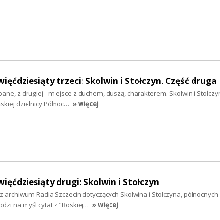
ięćdziesiąty trzeci: Skolwin i Stołczyn. Część druga
bane, z drugiej - miejsce z duchem, duszą, charakterem. Skolwin i Stołczy
ńskiej dzielnicy Północ…
» więcej
ięćdziesiąty drugi: Skolwin i Stołczyn
i z archiwum Radia Szczecin dotyczących Skolwina i Stołczyna, północnych 
dzi na myśl cytat z "Boskiej…
» więcej