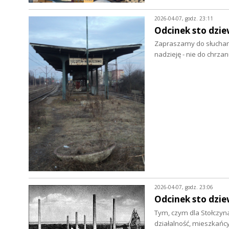
2026-04-07, godz. 23:11
Odcinek sto dzie
Zapraszamy do słuchani
nadzieję - nie do chrzan
2026-04-07, godz. 23:06
Odcinek sto dziew
Tym, czym dla Stołczyna
działalność, mieszkańc