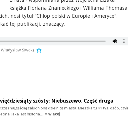
książka Floriana Znanieckiego i Williama Thomasa
ich, nosi tytuł "Chłop polski w Europie i Ameryce".
kać tej publikacji, znaczący.
 Władysław Siwek)
więćdziesiąty szósty: Niebuszewo. Część druga
zą i najgęściej zaludnioną dzielnicą miasta. Mieszka tu 41 tys. osób, czy
ina. Jaka jest historia…
» więcej