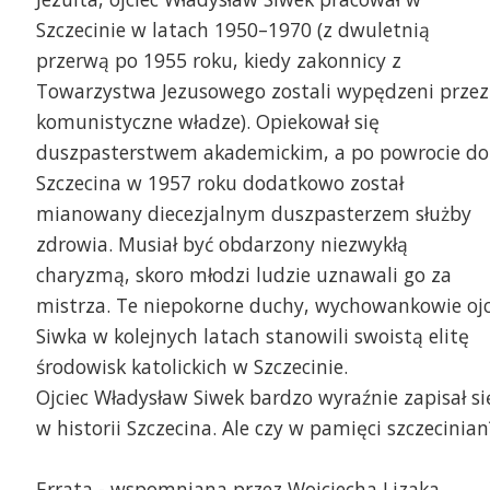
Szczecinie w latach 1950–1970 (z dwuletnią
przerwą po 1955 roku, kiedy zakonnicy z
Towarzystwa Jezusowego zostali wypędzeni przez
komunistyczne władze). Opiekował się
duszpasterstwem akademickim, a po powrocie do
Szczecina w 1957 roku dodatkowo został
mianowany diecezjalnym duszpasterzem służby
zdrowia. Musiał być obdarzony niezwykłą
charyzmą, skoro młodzi ludzie uznawali go za
mistrza. Te niepokorne duchy, wychowankowie oj
Siwka w kolejnych latach stanowili swoistą elitę
środowisk katolickich w Szczecinie.
Ojciec Władysław Siwek bardzo wyraźnie zapisał si
w historii Szczecina. Ale czy w pamięci szczecinian
Errata - wspomniana przez Wojciecha Lizaka