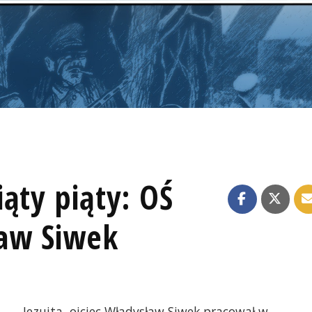
ąty piąty: OŚ
ław Siwek
Jezuita, ojciec Władysław Siwek pracował w