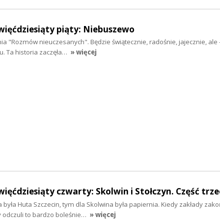
więćdziesiąty piąty: Niebuszewo
a "Rozmów nieuczesanych". Będzie świątecznie, radośnie, jajecznie, al
u. Ta historia zaczęła…
» więcej
ięćdziesiąty czwarty: Skolwin i Stołczyn. Część trze
 była Huta Szczecin, tym dla Skolwina była papiernia. Kiedy zakłady zako
y odczuli to bardzo boleśnie…
» więcej