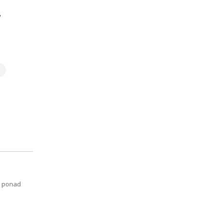
,
li ponad