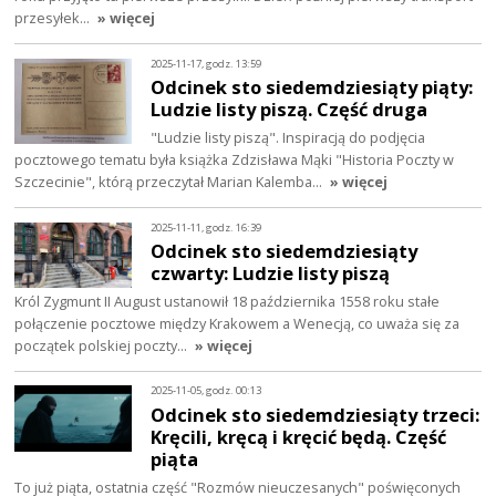
przesyłek…
» więcej
2025-11-17, godz. 13:59
Odcinek sto siedemdziesiąty piąty:
Ludzie listy piszą. Część druga
"Ludzie listy piszą". Inspiracją do podjęcia
pocztowego tematu była książka Zdzisława Mąki "Historia Poczty w
Szczecinie", którą przeczytał Marian Kalemba…
» więcej
2025-11-11, godz. 16:39
Odcinek sto siedemdziesiąty
czwarty: Ludzie listy piszą
Król Zygmunt II August ustanowił 18 października 1558 roku stałe
połączenie pocztowe między Krakowem a Wenecją, co uważa się za
początek polskiej poczty…
» więcej
2025-11-05, godz. 00:13
Odcinek sto siedemdziesiąty trzeci:
Kręcili, kręcą i kręcić będą. Część
piąta
To już piąta, ostatnia część "Rozmów nieuczesanych" poświęconych