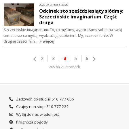
2025-09-21, godz. 23:20
Odcinek sto sześćdziesiąty siódmy:
Szczecińskie imaginarium. Część
druga
Szczecińskie imaginarium. To, co myślimy, wyobrażamy sobie na swój
temat oraz co myślą, wyobrażają sobie inni. My, szczecinianie. W
drugiej części m.in…
» więcej
2
3
4
5
6
205 na 21 stronach
Zadzwoń do studia: 510 777 666
Czujny non stop: 510 777 222
Wyślij do nas wiadomość
Prognoza pogody