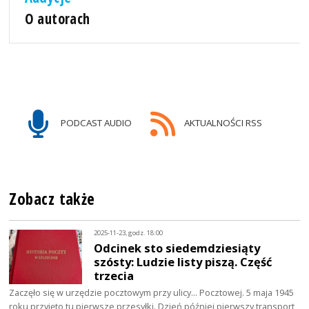
O autorach
PODCAST AUDIO
AKTUALNOŚCI RSS
Zobacz także
2025-11-23, godz. 18:00
Odcinek sto siedemdziesiąty
szósty: Ludzie listy piszą. Część
trzecia
Zaczęło się w urzędzie pocztowym przy ulicy... Pocztowej. 5 maja 1945
roku przyjęto tu pierwsze przesyłki. Dzień później pierwszy transport