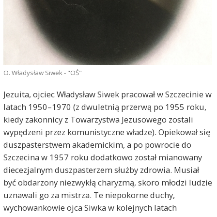
O. Władysław Siwek - "OŚ"
Jezuita, ojciec Władysław Siwek pracował w Szczecinie w
latach 1950–1970 (z dwuletnią przerwą po 1955 roku,
kiedy zakonnicy z Towarzystwa Jezusowego zostali
wypędzeni przez komunistyczne władze). Opiekował się
duszpasterstwem akademickim, a po powrocie do
Szczecina w 1957 roku dodatkowo został mianowany
diecezjalnym duszpasterzem służby zdrowia. Musiał
być obdarzony niezwykłą charyzmą, skoro młodzi ludzie
uznawali go za mistrza. Te niepokorne duchy,
wychowankowie ojca Siwka w kolejnych latach