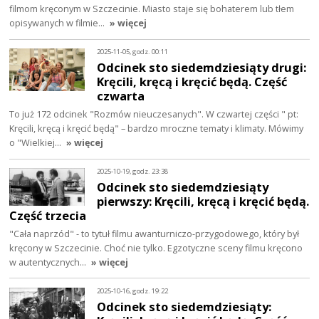
filmom kręconym w Szczecinie. Miasto staje się bohaterem lub tłem
opisywanych w filmie…
» więcej
2025-11-05, godz. 00:11
Odcinek sto siedemdziesiąty drugi:
Kręcili, kręcą i kręcić będą. Część
czwarta
To już 172 odcinek "Rozmów nieuczesanych". W czwartej części " pt:
Kręcili, kręcą i kręcić będą" – bardzo mroczne tematy i klimaty. Mówimy
o "Wielkiej…
» więcej
2025-10-19, godz. 23:38
Odcinek sto siedemdziesiąty
pierwszy: Kręcili, kręcą i kręcić będą.
Część trzecia
"Cała naprzód" - to tytuł filmu awanturniczo-przygodowego, który był
kręcony w Szczecinie. Choć nie tylko. Egzotyczne sceny filmu kręcono
w autentycznych…
» więcej
2025-10-16, godz. 19:22
Odcinek sto siedemdziesiąty: