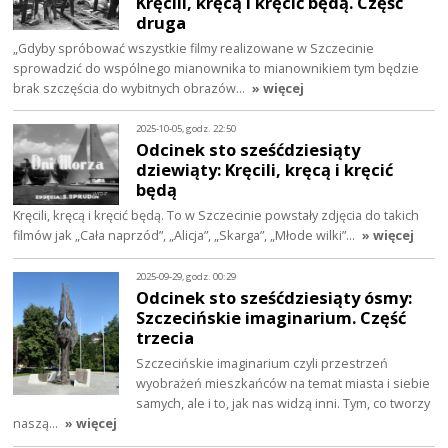
Kręcili, kręcą i kręcić będą. Część
druga
„Gdyby spróbować wszystkie filmy realizowane w Szczecinie
sprowadzić do wspólnego mianownika to mianownikiem tym będzie
brak szczęścia do wybitnych obrazów…
» więcej
2025-10-05, godz. 22:50
Odcinek sto sześćdziesiąty
dziewiąty: Kręcili, kręcą i kręcić
będą
Kręcili, kręcą i kręcić będą. To w Szczecinie powstały zdjęcia do takich
filmów jak „Cała naprzód”, „Alicja”, „Skarga”, „Młode wilki”…
» więcej
2025-09-29, godz. 00:29
Odcinek sto sześćdziesiąty ósmy:
Szczecińskie imaginarium. Część
trzecia
Szczecińskie imaginarium czyli przestrzeń
wyobrażeń mieszkańców na temat miasta i siebie
samych, ale i to, jak nas widzą inni. Tym, co tworzy
naszą…
» więcej