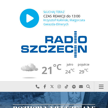
SŁUCHAJ TERAZ
CZAS REAKCJI do 13:00
Krzysztof Kukliński, Małgorzata
Gwiazda-Elmerych
°C
jutro
pojutrze
21
°C
°C
24
29
Najlepiej po prostu do nas zadzwoń
Odwiedź nas na Facebook-u
Odwiedź nas na X
Odwiedź nas na Instagram-ie
Odwiedź nas na TikTok-u
Szukaj nas na Spotify
Wyślij do nas w
Szukaj