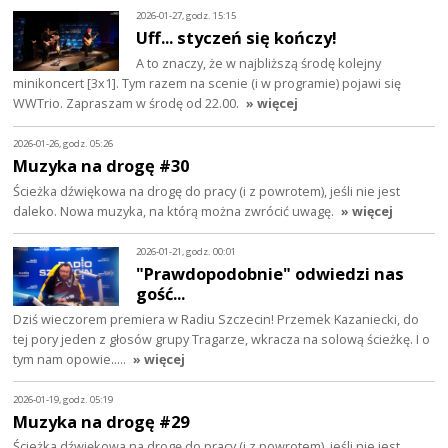
2026-01-27, godz. 15:15
Uff... styczeń się kończy!
A to znaczy, że w najbliższą środę kolejny
minikoncert [3x1]. Tym razem na scenie (i w programie) pojawi się
WWTrio. Zapraszam w środę od 22.00.
» więcej
2026-01-26, godz. 05:26
Muzyka na drogę #30
Ścieżka dźwiękowa na drogę do pracy (i z powrotem), jeśli nie jest
daleko. Nowa muzyka, na którą można zwrócić uwagę.
» więcej
2026-01-21, godz. 00:01
"Prawdopodobnie" odwiedzi nas
gość...
Dziś wieczorem premiera w Radiu Szczecin! Przemek Kazaniecki, do
tej pory jeden z głosów grupy Tragarze, wkracza na solową ścieżkę. I o
tym nam opowie..…
» więcej
2026-01-19, godz. 05:19
Muzyka na drogę #29
Ścieżka dźwiękowa na drogę do pracy (i z powrotem), jeśli nie jest