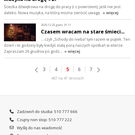
Ścieżka dźwiękowa na drogę do pracy (i z powrotem), jeśli nie jest
daleko. Nowa muzyka, na którą można zwrócić uwagę.
» więcej
2025-12-25, godz. 01:11
Czasem wracam na stare śmieci...
… czyli „Schody do nieba” tym razem w piątek. Ten
dzień i te godziny były kiedyś stałą porą naszych spotkań w eterze.
Zapraszam 26 grudnia po godz…
» więcej
3
4
5
6
7
467 na 47 stronach
Zadzwoń do studia: 510 777 666
Czujny non stop: 510 777 222
Wyślij do nas wiadomość