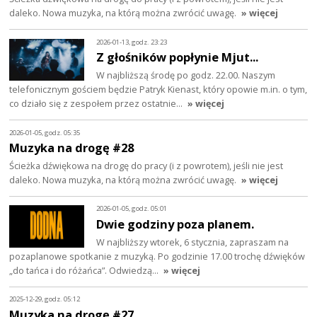
daleko. Nowa muzyka, na którą można zwrócić uwagę.
» więcej
2026-01-13, godz. 23:23
Z głośników popłynie Mjut...
W najbliższą środę po godz. 22.00. Naszym
telefonicznym gościem będzie Patryk Kienast, który opowie m.in. o tym,
co działo się z zespołem przez ostatnie…
» więcej
2026-01-05, godz. 05:35
Muzyka na drogę #28
Ścieżka dźwiękowa na drogę do pracy (i z powrotem), jeśli nie jest
daleko. Nowa muzyka, na którą można zwrócić uwagę.
» więcej
2026-01-05, godz. 05:01
Dwie godziny poza planem.
W najbliższy wtorek, 6 stycznia, zapraszam na
pozaplanowe spotkanie z muzyką. Po godzinie 17.00 trochę dźwięków
„do tańca i do różańca”. Odwiedzą…
» więcej
2025-12-29, godz. 05:12
Muzyka na drogę #27