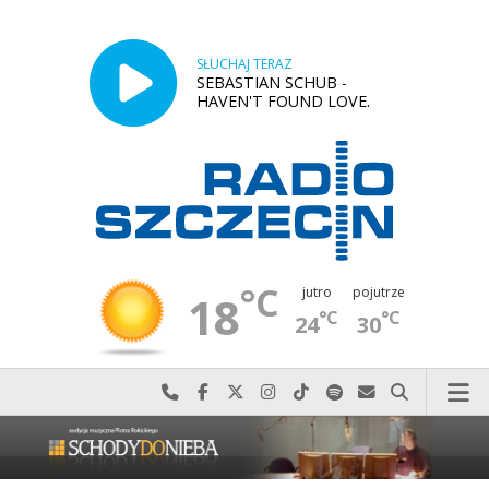
SŁUCHAJ TERAZ
SEBASTIAN SCHUB -
HAVEN'T FOUND LOVE.
°C
jutro
pojutrze
18
°C
°C
24
30
Najlepiej po prostu do nas zadzwoń
Odwiedź nas na Facebook-u
Odwiedź nas na X
Odwiedź nas na Instagram-ie
Odwiedź nas na TikTok-u
Szukaj nas na Spotify
Wyślij do nas w
Szukaj