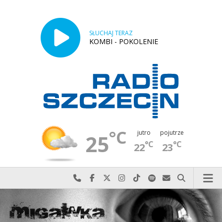
SŁUCHAJ TERAZ
KOMBI - POKOLENIE
°C
jutro
pojutrze
25
°C
°C
22
23
Najlepiej po prostu do nas zadzwoń
Odwiedź nas na Facebook-u
Odwiedź nas na X
Odwiedź nas na Instagram-ie
Odwiedź nas na TikTok-u
Szukaj nas na Spotify
Wyślij do nas w
Szukaj