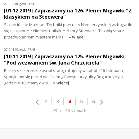
2019-12-01, godz. 06:00
[01.12.2019] Zapraszamy na 126. Plener Migawki "Z
klasykiem na Stoewera"
Szczecińskie Muzeum Techniki przy ulicy Niemierzyńskiej wzbogaciło
się o kupione z Niemiec unikalne zbiory Stoewera. Ta związana z
przedwojennym miastem marka…
» więcej
2019-11-09, godz. 17:45
[10.11.2019] Zapraszamy na 125. Plener Migawki
"Pod wezwaniem św. Jana Chrzciciela"
Piękny szczeciński kościół sfotografujemy w sobotę 16 listopada,
spotykamy się przed wejściem głównym przy ulicy Bogurodzicy o
godzinie 10, mamy dwie…
» więcej
2
3
4
5
6
291 na 30 stronach