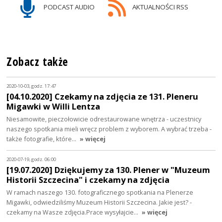
PODCAST AUDIO
AKTUALNOŚCI RSS
Zobacz także
2020-10-03, godz. 17:47
[04.10.2020] Czekamy na zdjęcia ze 131. Pleneru
Migawki w Willi Lentza
Niesamowite, pieczołowicie odrestaurowane wnętrza - uczestnicy
naszego spotkania mieli wręcz problem z wyborem. A wybrać trzeba -
także fotografie, które…
» więcej
2020-07-19, godz. 06:00
[19.07.2020] Dziękujemy za 130. Plener w "Muzeum
Historii Szczecina" i czekamy na zdjęcia
W ramach naszego 130. fotograficznego spotkania na Plenerze
Migawki, odwiedziliśmy Muzeum Historii Szczecina. Jakie jest? -
czekamy na Wasze zdjęcia.Prace wysyłajcie…
» więcej