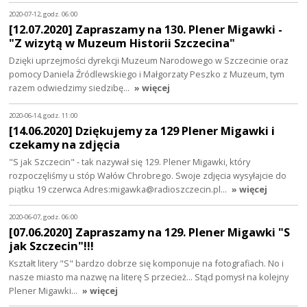
2020-07-12, godz. 06:00
[12.07.2020] Zapraszamy na 130. Plener Migawki -
"Z wizytą w Muzeum Historii Szczecina"
Dzięki uprzejmości dyrekcji Muzeum Narodowego w Szczecinie oraz
pomocy Daniela Źródlewskiego i Małgorzaty Peszko z Muzeum, tym
razem odwiedzimy siedzibę…
» więcej
2020-06-14, godz. 11:00
[14.06.2020] Dziękujemy za 129 Plener Migawki i
czekamy na zdjęcia
"S jak Szczecin" - tak nazywał się 129. Plener Migawki, który
rozpoczęliśmy u stóp Wałów Chrobrego. Swoje zdjęcia wysyłajcie do
piątku 19 czerwca Adres:migawka@radioszczecin.pl…
» więcej
2020-06-07, godz. 06:00
[07.06.2020] Zapraszamy na 129. Plener Migawki "S
jak Szczecin"!!!
Kształt litery "S" bardzo dobrze się komponuje na fotografiach. No i
nasze miasto ma nazwę na literę S przecież... Stąd pomysł na kolejny
Plener Migawki…
» więcej