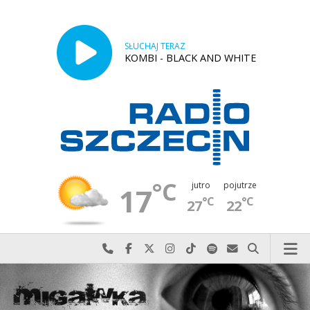
SŁUCHAJ TERAZ
KOMBI - BLACK AND WHITE
°C
jutro
pojutrze
17
°C
°C
27
22
Najlepiej po prostu do nas zadzwoń
Odwiedź nas na Facebook-u
Odwiedź nas na X
Odwiedź nas na Instagram-ie
Odwiedź nas na TikTok-u
Szukaj nas na Spotify
Wyślij do nas w
Szukaj