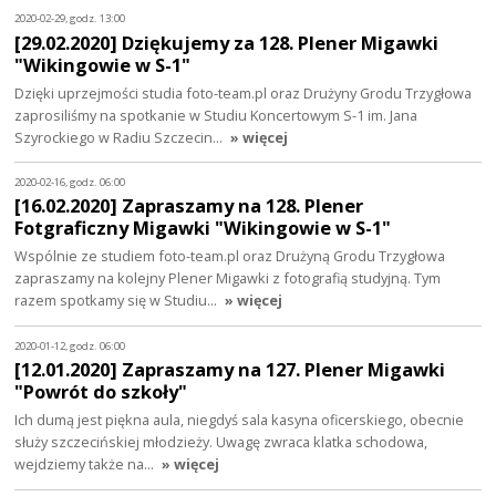
2020-02-29, godz. 13:00
[29.02.2020] Dziękujemy za 128. Plener Migawki
"Wikingowie w S-1"
Dzięki uprzejmości studia foto-team.pl oraz Drużyny Grodu Trzygłowa
zaprosiliśmy na spotkanie w Studiu Koncertowym S-1 im. Jana
Szyrockiego w Radiu Szczecin…
» więcej
2020-02-16, godz. 06:00
[16.02.2020] Zapraszamy na 128. Plener
Fotgraficzny Migawki "Wikingowie w S-1"
Wspólnie ze studiem foto-team.pl oraz Drużyną Grodu Trzygłowa
zapraszamy na kolejny Plener Migawki z fotografią studyjną. Tym
razem spotkamy się w Studiu…
» więcej
2020-01-12, godz. 06:00
[12.01.2020] Zapraszamy na 127. Plener Migawki
"Powrót do szkoły"
Ich dumą jest piękna aula, niegdyś sala kasyna oficerskiego, obecnie
służy szczecińskiej młodzieży. Uwagę zwraca klatka schodowa,
wejdziemy także na…
» więcej