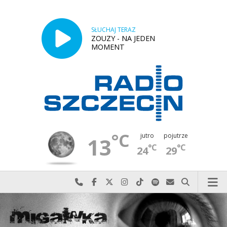
SŁUCHAJ TERAZ
ZOUZY - NA JEDEN
MOMENT
°C
jutro
pojutrze
13
°C
°C
24
29
Najlepiej po prostu do nas zadzwoń
Odwiedź nas na Facebook-u
Odwiedź nas na X
Odwiedź nas na Instagram-ie
Odwiedź nas na TikTok-u
Szukaj nas na Spotify
Wyślij do nas w
Szukaj