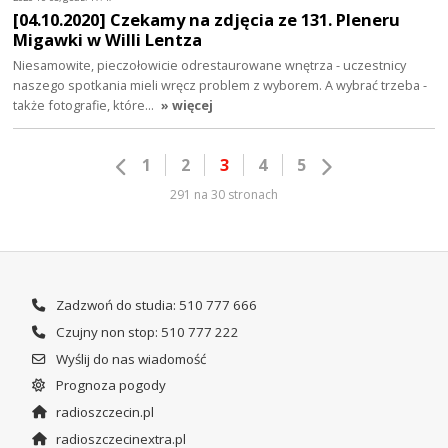
[04.10.2020] Czekamy na zdjęcia ze 131. Pleneru
Migawki w Willi Lentza
Niesamowite, pieczołowicie odrestaurowane wnętrza - uczestnicy
naszego spotkania mieli wręcz problem z wyborem. A wybrać trzeba -
także fotografie, które…
» więcej
1
2
3
4
5
291 na 30 stronach
Zadzwoń do studia: 510 777 666
Czujny non stop: 510 777 222
Wyślij do nas wiadomość
Prognoza pogody
radioszczecin.pl
radioszczecinextra.pl