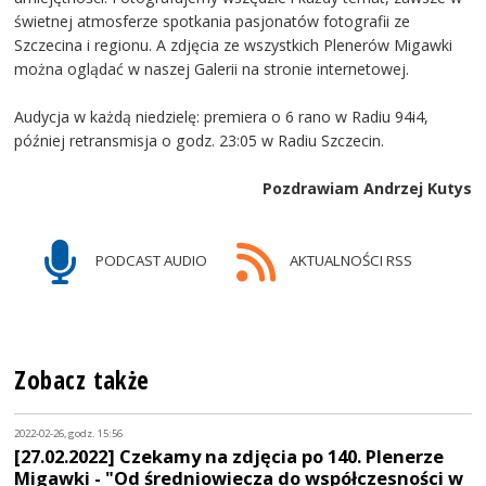
świetnej atmosferze spotkania pasjonatów fotografii ze
Szczecina i regionu. A zdjęcia ze wszystkich Plenerów Migawki
można oglądać w naszej Galerii na stronie internetowej.
Audycja w każdą niedzielę: premiera o 6 rano w Radiu 94i4,
później retransmisja o godz. 23:05 w Radiu Szczecin.
Pozdrawiam Andrzej Kutys
PODCAST AUDIO
AKTUALNOŚCI RSS
Zobacz także
2022-02-26, godz. 15:56
[27.02.2022] Czekamy na zdjęcia po 140. Plenerze
Migawki - "Od średniowiecza do współczesności w