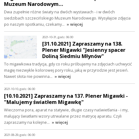
Muzeum Narodowym…
Dwa zupełnie różne światy na dwóch wystawach - i w dwóch
siedzibach szczecińskiego Muzeum Narodowego. Wysyłajcie zdjęcia
po naszym spotkaniu, czekamy…
» więcej
2021-10-31, godz. 06:00
[31.10.2021] Zapraszamy na 138.
Plener Migawki "Jesienny spacer
Doliną Siedmiu Młynów"
To migawkowa tradycja, gdy co roku próbujemy na zdjęciach uchwycić
magię niezwykle kolorowej pory roku, jaką w przyrodzie jest jesień.
Nawet słota nie powinna…
» więcej
2021-10-10, godz. 06:00
[10.10.2021] Zapraszamy na 137. Plener Migawki -
"Malujemy światłem Migawkę"
Wieczorna pora, aparat na statywie, długie czasy naświetlania - i my,
malujący światłami wzory utrwalane przez matrycę aparatu. Czyli
zapraszamy na kolejne…
» więcej
2021-08-29, godz. 06:00