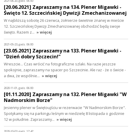
2021-06-20, godz. 06:00
[20.06.2021] Zapraszamy na 134. Plener Migawki -
Święto 12. Szczecińskiej Dywizji Zmechanizowanej
W najbliższą sobotę 26 czerwca, żołnierze świetnie znanej w mieście
12. Szczecińskiej Dywizji Zmechanizowanej obchodzić będą swoje
święto. Razem z…
» więcej
2021-05-23, godz. 06:00
[23.05.2021] Zapraszamy na 133. Plener Migawki -
"Dzień dobry Szczecin!"
Wreszcie... Czas wrócić na fotograficzne szlaki. Na razie jeszcze
spokojnie, zapraszamy na spacer po Szczecinie. Ale raz - że o świcie -
a dwa, że wspólnie…
» więcej
2020-11-01, godz. 06:00
[01.11.2020] Zapraszamy na 132. Plener Migawki "W
Nadmorskim Borze"
Jesienny plener w Świętoujściu w rezerwacie "W Nadmorskim Borze".
Spotykamy się na parkingu leśnym w niedzielę 8 listopada o godzinie
12 w południe. Zapraszamy…
» więcej
2020-10-03, godz. 17:47