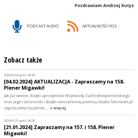
Pozdrawiam Andrzej Kutys
PODCAST AUDIO
AKTUALNOŚCI RSS
Zobacz także
2024-02-04, godz. 06:00
[04.02.2024] AKTUALIZACJA - Zapraszamy na 158.
Plener Migawki!
Jak już wiecie, dzięki uprzejmości Wojewody Zachodniopomorskiego
oraz jego rzeczniczki i dzięki nieocenionej pomocy studia foto-team.pl
zapraszamy na plener…
» więcej
2024-01-21, godz. 06:00
[21.01.2024] Zapraszamy na 157. i 158. Plener
Migawki!