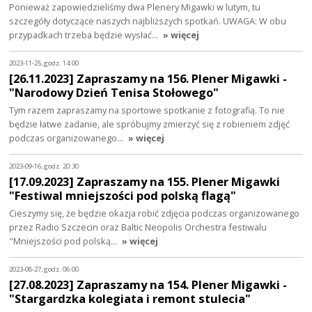
Ponieważ zapowiedzieliśmy dwa Plenery Migawki w lutym, tu
szczegóły dotyczące naszych najbliższych spotkań. UWAGA: W obu
przypadkach trzeba będzie wysłać…
» więcej
2023-11-25, godz. 14:00
[26.11.2023] Zapraszamy na 156. Plener Migawki -
"Narodowy Dzień Tenisa Stołowego"
Tym razem zapraszamy na sportowe spotkanie z fotografią. To nie
będzie łatwe zadanie, ale spróbujmy zmierzyć się z robieniem zdjęć
podczas organizowanego…
» więcej
2023-09-16, godz. 20:30
[17.09.2023] Zapraszamy na 155. Plener Migawki
"Festiwal mniejszości pod polską flagą"
Cieszymy się, że będzie okazja robić zdjęcia podczas organizowanego
przez Radio Szczecin oraz Baltic Neopolis Orchestra festiwalu
"Mniejszości pod polską…
» więcej
2023-08-27, godz. 06:00
[27.08.2023] Zapraszamy na 154. Plener Migawki -
"Stargardzka kolegiata i remont stulecia"