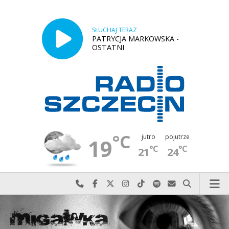
SŁUCHAJ TERAZ
PATRYCJA MARKOWSKA -
OSTATNI
°C
jutro
pojutrze
19
°C
°C
21
24
Najlepiej po prostu do nas zadzwoń
Odwiedź nas na Facebook-u
Odwiedź nas na X
Odwiedź nas na Instagram-ie
Odwiedź nas na TikTok-u
Szukaj nas na Spotify
Wyślij do nas w
Szukaj