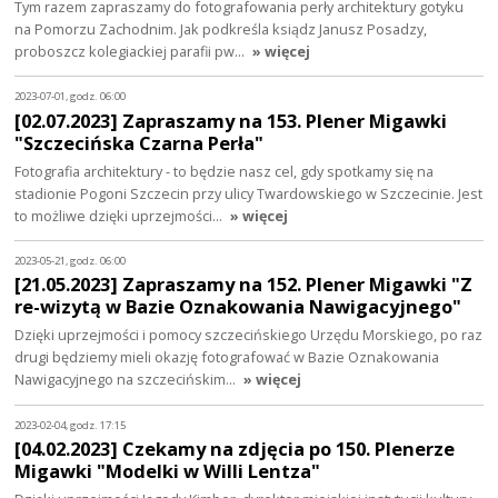
Tym razem zapraszamy do fotografowania perły architektury gotyku
na Pomorzu Zachodnim. Jak podkreśla ksiądz Janusz Posadzy,
proboszcz kolegiackiej parafii pw…
» więcej
2023-07-01, godz. 06:00
[02.07.2023] Zapraszamy na 153. Plener Migawki
"Szczecińska Czarna Perła"
Fotografia architektury - to będzie nasz cel, gdy spotkamy się na
stadionie Pogoni Szczecin przy ulicy Twardowskiego w Szczecinie. Jest
to możliwe dzięki uprzejmości…
» więcej
2023-05-21, godz. 06:00
[21.05.2023] Zapraszamy na 152. Plener Migawki "Z
re-wizytą w Bazie Oznakowania Nawigacyjnego"
Dzięki uprzejmości i pomocy szczecińskiego Urzędu Morskiego, po raz
drugi będziemy mieli okazję fotografować w Bazie Oznakowania
Nawigacyjnego na szczecińskim…
» więcej
2023-02-04, godz. 17:15
[04.02.2023] Czekamy na zdjęcia po 150. Plenerze
Migawki "Modelki w Willi Lentza"