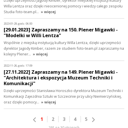
Dzięki uprzejmości Jagody Kimber, dyrektor miejskiej instytucji kultury
Willa Lentza oraz dzięki nieocenionej pomocy i wiedzy całego zespołu
Studia foto-team.pl…
» więcej
2023-01-29, godz. 06:00
[29.01.2023] Zapraszamy na 150. Plener Migawki -
"Modelki w Willi Lentza"
Wspólnie z miejską instytucją kultury Willa Lentza, dzięki uprzejmości
dyrektor Jagody Kimber, razem ze studiem foto-team.pl zapraszamy na
kolejny Plener…
» więcej
2022-11-26, godz. 17:09
[27.11.2022] Zapraszamy na 149. Plener Migawki -
"Architektura i ekspozycja Muzeum Techniki i
Komunikacji"
Dzięki uprzejmości Stanisława Horoszko dyrektora Muzeum Techniki i
Komunikacji Zajezdnia Sztuki w Szczecinie przy ulicy Niemierzyńskiej,
oraz dzięki pomocy…
» więcej
1
2
3
4
5
291 na 30 stronach