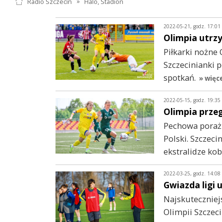
Radio Szczecin
»
Halo, Stadion
2022-05-21, godz. 17:01
Olimpia utrzy
Piłkarki nożne 
Szczecinianki 
spotkań.
» więc
2022-05-15, godz. 19:35
Olimpia prze
Pechowa porażk
Polski. Szczeci
ekstralidze kob
2022-03-25, godz. 14:08
Gwiazda ligi 
Najskuteczniejs
Olimpii Szczeci