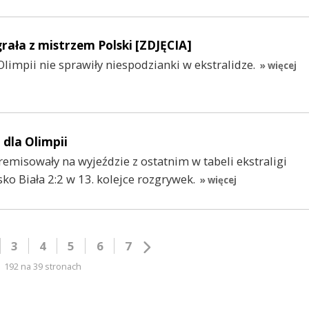
rała z mistrzem Polski [ZDJĘCIA]
Olimpii nie sprawiły niespodzianki w ekstralidze.
» więcej
 dla Olimpii
remisowały na wyjeździe z ostatnim w tabeli ekstraligi
o Biała 2:2 w 13. kolejce rozgrywek.
» więcej
3
4
5
6
7
192 na 39 stronach