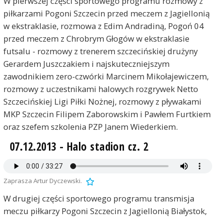
W pierwszej części sportowego programu rozmowy z
piłkarzami Pogoni Szczecin przed meczem z Jagiellonią
w ekstraklasie, rozmowa z Edim Andradiną, Pogoń 04
przed meczem z Chrobrym Głogów w ekstraklasie
futsalu - rozmowy z trenerem szczecińskiej drużyny
Gerardem Juszczakiem i najskuteczniejszym
zawodnikiem zero-czwórki Marcinem Mikołajewiczem,
rozmowy z uczestnikami halowych rozgrywek Netto
Szczecińskiej Ligi Piłki Nożnej, rozmowy z pływakami
MKP Szczecin Filipem Zaborowskim i Pawłem Furtkiem
oraz szefem szkolenia PZP Janem Wiederkiem.
07.12.2013 - Halo stadion cz. 2
Zaprasza Artur Dyczewski.
W drugiej części sportowego programu transmisja
meczu piłkarzy Pogoni Szczecin z Jagiellonią Białystok,