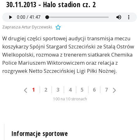
30.11.2013 - Halo stadion cz. 2
Zaprasza Artur Dyczewski.
W drugiej części sportowej audycji transmisja meczu
koszykarzy Spójni Stargard Szczeciński ze Stalą Ostrów
Wielkopolski, rozmowa z trenerem siatkarek Chemika
Police Mariuszem Wiktorowiczem oraz relacja z
rozgrywek Netto Szczecińskiej Ligi Piłki Nożnej.
1
2
3
4
5
6
7
100 na 10 stronach
Informacje sportowe