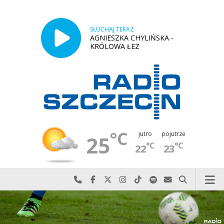
SŁUCHAJ TERAZ
AGNIESZKA CHYLIŃSKA -
KRÓLOWA ŁEZ
°C
jutro
pojutrze
25
°C
°C
22
23
Najlepiej po prostu do nas zadzwoń
Odwiedź nas na Facebook-u
Odwiedź nas na X
Odwiedź nas na Instagram-ie
Odwiedź nas na TikTok-u
Szukaj nas na Spotify
Wyślij do nas w
Szukaj