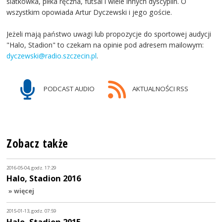
siatkówka, piłka ręczna, futsal i wiele innych dyscyplin. O
wszystkim opowiada Artur Dyczewski i jego goście.
Jeżeli mają państwo uwagi lub propozycje do sportowej audycji
"Halo, Stadion" to czekam na opinie pod adresem mailowym:
dyczewski@radio.szczecin.pl
.
PODCAST AUDIO
AKTUALNOŚCI RSS
Zobacz także
2016-05-04, godz. 17:29
Halo, Stadion 2016
» więcej
2015-01-13, godz. 07:59
Halo, Stadion 2015