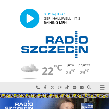
SŁUCHAJ TERAZ
GERI HALLIWELL - IT'S
RAINING MEN
°C
jutro
pojutrze
22
°C
°C
24
29
Najlepiej po prostu do nas zadzwoń
Odwiedź nas na Facebook-u
Odwiedź nas na X
Odwiedź nas na Instagram-ie
Odwiedź nas na TikTok-u
Szukaj nas na Spotify
Wyślij do nas w
Szukaj