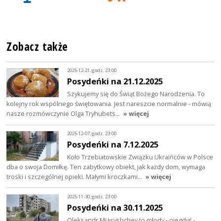
Zobacz także
2025-12-21, godz. 23:00
Posydeńki na 21.12.2025
Szykujemy się do Świąt Bożego Narodzenia. To
kolejny rok wspólnego świętowania. Jest nareszcie normalnie - mówią
nasze rozmówczynie Olga Tryhubets…
» więcej
2025-12-07, godz. 23:00
Posydeńki na 7.12.2025
Koło Trzebiatowskie Związku Ukraińców w Polsce
dba o swoja Domiłkę. Ten zabytkowy obiekt, jak każdy dom, wymaga
troski i szczególnej opieki. Małymi kroczkami…
» więcej
2025-11-30, godz. 23:00
Posydeńki na 30.11.2025
Oleksandr Miasyshchev to młody - niegdyś -