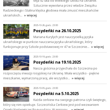
Mija 92 lata od Wielkiego Głodu na Ukrainie.
Sztucznie wywołana przez władze Związku
Radzieckiego i Stalina klęska głodowa miała zmusić mieszkańców
ukraińskich…
» więcej
2025-10-26, godz. 23:00
Posydeńki na 26.10.2025
Mariana Kurylych jest nauczycielką języka
ukraińskiego w punkcie nauczania języka ukraińskiego, który
funkcjonuje przy Szkole podstawowej nr 47 w Szczecinie…
» więcej
2025-10-19, godz. 23:00
Posydeńki na 19.10.2025
Nasza gościnia przyjechała do Szczecina po
rozpoczęciu inwazji rosyjskiej na Ukrainę. Miała wszystko - piękne
mieszkanie, wymarzoną pracę, ale wszystko…
» więcej
2025-10-05, godz. 23:00
Posydeńki na 5.10.2025
Każda cerkiew ma swojego patrona czyli świętego,
który się nim opiekuje. Szczecińska Cerkiew jest pod wezwaniem
Opieki Najświętszej Bogurodzicy. W miniony…
» więcej