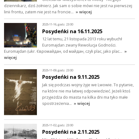
dziennikarz, dziś żołnierz. Jak sam o sobie mówi nie jest na pierwszej
linii frontu, zatem nie jest na froncie…
» więcej
2025-11-16, godz. 23:00
Posydeńki na 16.11.2025
12 lat temu, 21 listopada 2013 roku wybuchł
Euromajdan zwany Rewolucja Godności.
Euromajdan (ukr. Євромайдан, od майдан, czyli plac, jako plac…
»
więcej
2025-11-09, godz. 23:00
Posydeńki na 9.11.2025
Jak się podczas wojny żyje we Lwowie. To pytanie,
na które nie ma łatwej odpowiedzieć. Jeżeli ktoś
przyjeżdża do miasta na kilka dni ma tyko małe
spostrzeżenia…
» więcej
2025-11-02, godz. 23:00
Posydeńki na 2.11.2025